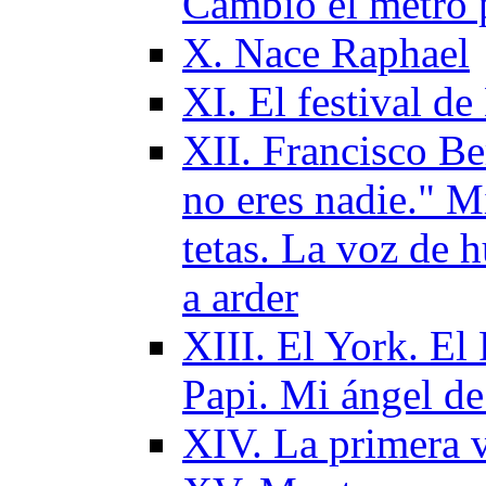
Cambio el metro p
Х. Nace Raphael
XI. El festival d
XII. Francisco B
no eres nadie." M
tetas. La voz de
a arder
XIII. El York. El 
Papi. Mi ángel de
XIV. La primera v