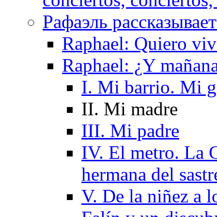
Рафаэль рассказывает 
Raphael: Quiero viv
Raphael: ¿Y mañan
I. Mi barrio. Mi 
II. Mi madre
III. Mi padre
IV. El metro. La G
hermana del sastr
V. De la niñez a l