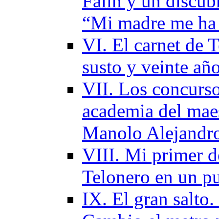
Falín y un discu
“Mi madre me ha p
VI. El carnet de 
susto y veinte añ
VII. Los concurso
academia del maes
Manolo Alejandr
VIII. Mi primer d
Telonero en un p
IX. El gran salto