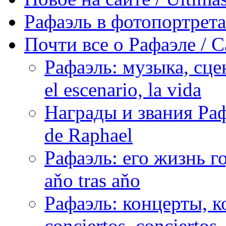
Рафаэль в фотопортретах 
Почти все о Рафаэле / C
Рафаэль: музыка, сцен
el escenario, la vida
Награды и звания Раф
de Raphael
Рафаэль: его жизнь го
aňo tras aňo
Рафаэль: концерты, ко
conciertos, сonciertos, 