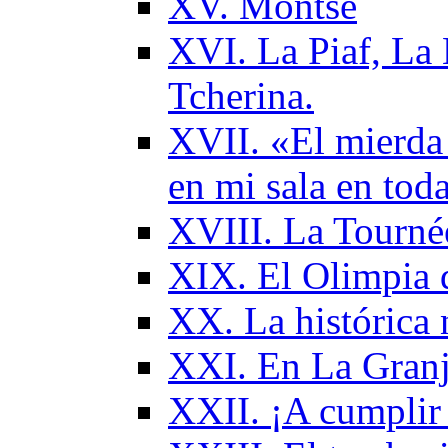
XV. Montse
XVI. La Piaf, La 
Tcherina.
XVII. «El mierda 
en mi sala en tod
XVIII. La Tourné
XIX. El Olimpia 
XX. La histórica 
XXI. En La Granj
XXII. ¡A cumplir 