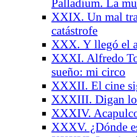
Palladium. La mu
ХХIX. Un mal trago
catástrofe
XXX. Y llegó el 
XXXI. Alfredo To
sueño: mi circo
XXXII. Еl cine s
XXXIII. Digan lo
XXXIV. Acapulco.
XXXV. ¿Dónde est