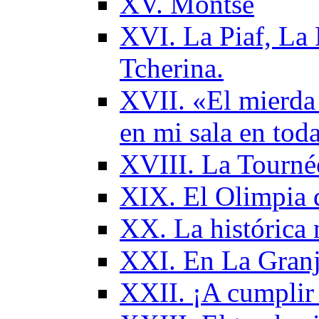
XV. Montse
XVI. La Piaf, La 
Tcherina.
XVII. «El mierda 
en mi sala en tod
XVIII. La Tourné
XIX. El Olimpia 
XX. La histórica 
XXI. En La Granj
XXII. ¡A cumplir 