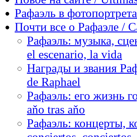
Рафаэль в фотопортретах 
Почти все о Рафаэле / C
Рафаэль: музыка, сцен
el escenario, la vida
Награды и звания Раф
de Raphael
Рафаэль: его жизнь го
aňo tras aňo
Рафаэль: концерты, ко
conciertos, сonciertos, 