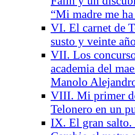
Falín y un discu
“Mi madre me ha p
VI. El carnet de 
susto y veinte añ
VII. Los concurso
academia del maes
Manolo Alejandr
VIII. Mi primer d
Telonero en un p
IX. El gran salto