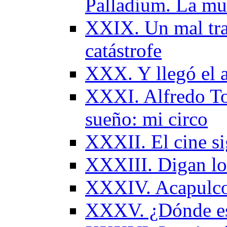
Palladium. La mu
ХХIX. Un mal trago
catástrofe
XXX. Y llegó el 
XXXI. Alfredo To
sueño: mi circo
XXXII. Еl cine s
XXXIII. Digan lo
XXXIV. Acapulco.
XXXV. ¿Dónde est