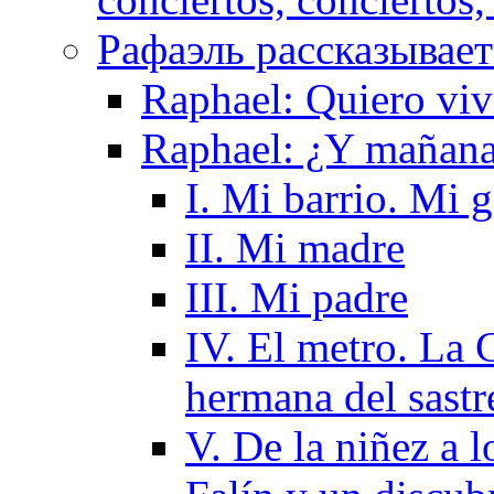
Рафаэль рассказывает 
Raphael: Quiero viv
Raphael: ¿Y mañan
I. Mi barrio. Mi 
II. Mi madre
III. Mi padre
IV. El metro. La G
hermana del sastr
V. De la niñez a l