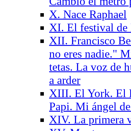
Cambio el metro p
Х. Nace Raphael
XI. El festival d
XII. Francisco B
no eres nadie." M
tetas. La voz de
a arder
XIII. El York. El 
Papi. Mi ángel de
XIV. La primera v