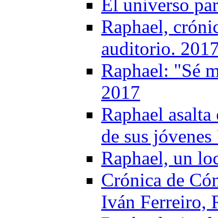
El universo pa
Raphael, crónic
auditorio. 201
Raphael: "Sé m
2017
Raphael asalta
de sus jóvenes
Raphael, un lo
Crónica de Có
Iván Ferreiro,