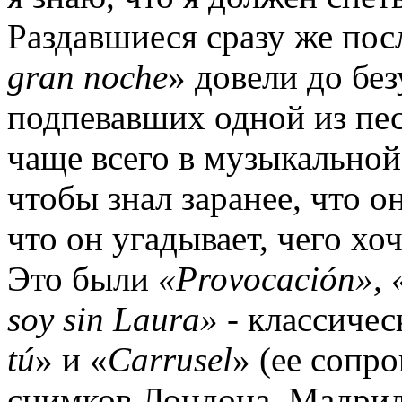
Раздавшиеся сразу же пос
gran noche
» довели до без
подпевавших одной из пес
чаще всего в музыкальной
чтобы знал заранее, что о
что он угадывает, чего хо
Это были
«Provocación», 
soy sin Laura»
- классичес
tú
» и «
Carrusel
» (ее сопр
снимков Лондона, Мадрид