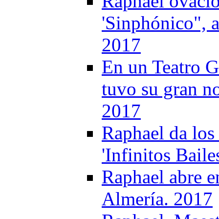
Raphael ovacio
'Sinphónico", 
2017
En un Teatro 
tuvo su gran no
2017
Raphael da los 
'Infinitos Bail
Raphael abre e
Almería. 2017