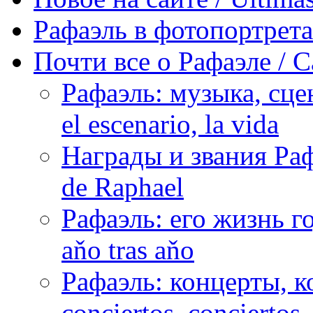
Рафаэль в фотопортретах 
Почти все о Рафаэле / C
Рафаэль: музыка, сцен
el escenario, la vida
Награды и звания Раф
de Raphael
Рафаэль: его жизнь го
aňo tras aňo
Рафаэль: концерты, ко
conciertos, сonciertos, 