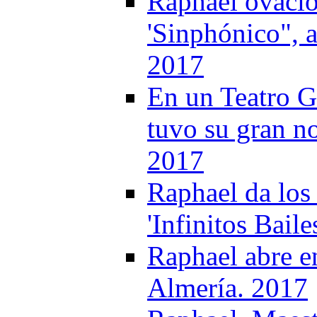
Raphael ovacio
'Sinphónico", 
2017
En un Teatro 
tuvo su gran no
2017
Raphael da los 
'Infinitos Bail
Raphael abre e
Almería. 2017