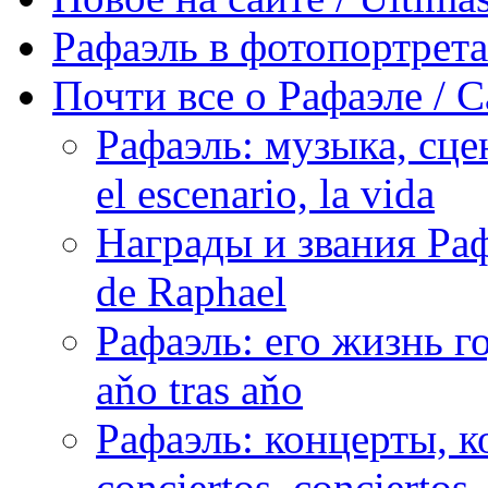
Рафаэль в фотопортретах 
Почти все о Рафаэле / C
Рафаэль: музыка, сцен
el escenario, la vida
Награды и звания Раф
de Raphael
Рафаэль: его жизнь го
aňo tras aňo
Рафаэль: концерты, ко
conciertos, сonciertos, 