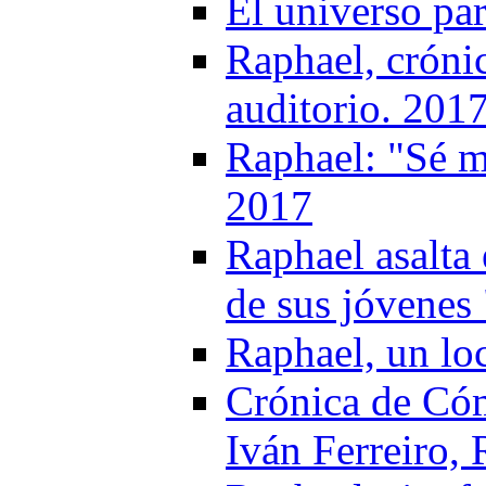
El universo pa
Raphael, crónic
auditorio. 201
Raphael: "Sé m
2017
Raphael asalta
de sus jóvenes
Raphael, un lo
Crónica de Có
Iván Ferreiro,