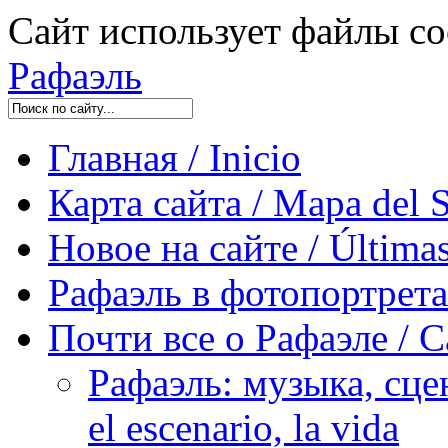
Сайт использует файлы co
Рафаэль
Главная / Inicio
Карта сайта / Mapa del S
Новое на сайте / Últimas
Рафаэль в фотопортретах 
Почти все о Рафаэле / C
Рафаэль: музыка, сцен
el escenario, la vida