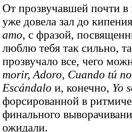
От прозвучавшей почти в
уже довела зал до кипени
am
o
, с фразой, посвящен
люблю тебя так сильно, т
прозвучало все, чего мож
morir, Adoro, Cuando tú no
Escándalo
и, конечно,
Yo s
форсированной в ритмиче
финального выворачивани
ожидали.