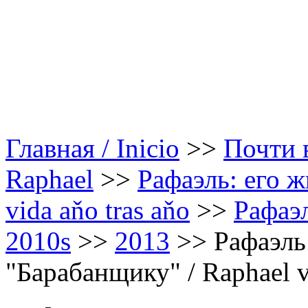
Главная / Inicio
>>
Почти в
Raphael
>>
Рафаэль: его ж
vida aňo tras aňo
>>
Рафаэл
2010s
>>
2013
>>
Рафаэль
"Барабанщику" / Raphael v