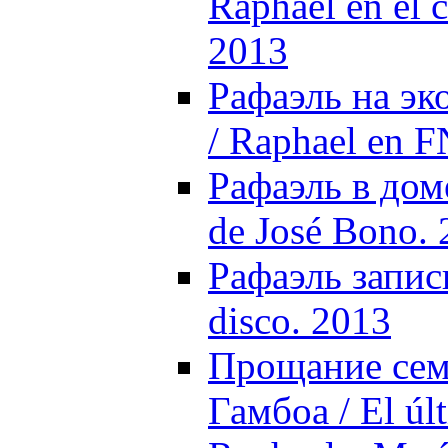
Raphael en el 
2013
Рафаэль на э
/ Raphael en 
Рафаэль в доме
de José Bono.
Рафаэль записы
disco. 2013
Прощание сем
Гамбоа / El últ