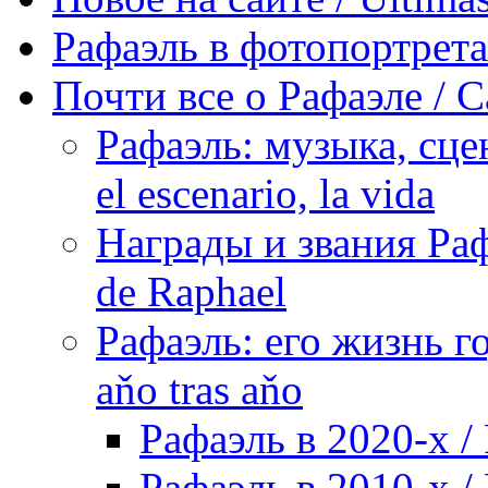
Рафаэль в фотопортретах 
Почти все о Рафаэле / C
Рафаэль: музыка, сцен
el escenario, la vida
Награды и звания Раф
de Raphael
Рафаэль: его жизнь го
aňo tras aňo
Рафаэль в 2020-х / 
Рафаэль в 2010-х / 