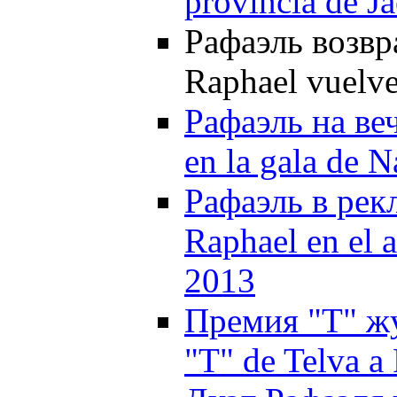
provincia de J
Рафаэль возвр
Raphael vuelve
Рафаэль на ве
en la gala de N
Рафаэль в рек
Raphael en el 
2013
Премия "Т" жу
"T" de Telva a