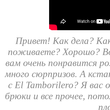
Привет! Как дела? Как
поживаете? Хорошо? Вот
вам очень понравится ро
много сюрпризов. А кста
с El Tamborilero? Я вас
брюки и все прочее, пот
пл