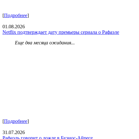
[
Подробнее
]
01.08.2026
Netflix подтверждает дату премьеры сериала о Рафаэле
Еще два месяца ожидания...
[
Подробнее
]
31.07.2026
Рафаэль говорит о дожде в Буэнос-Айресе