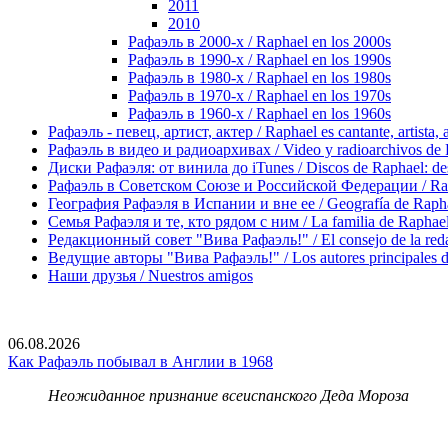
2011
2010
Рафаэль в 2000-х / Raphael en los 2000s
Рафаэль в 1990-х / Raphael en los 1990s
Рафаэль в 1980-х / Raphael en los 1980s
Рафаэль в 1970-х / Raphael en los 1970s
Рафаэль в 1960-х / Raphael en los 1960s
Рафаэль - певец, артист, актер / Raphael es cantante, artista, 
Рафаэль в видео и радиоархивах / Video y radioarchivos de
Диски Рафаэля: от винила до iTunes / Discos de Raphael: desd
Рафаэль в Советском Союзе и Российской Федерации / Rapha
География Рафаэля в Испании и вне ее / Geografía de Rapha
Семья Рафаэля и те, кто рядом с ним / La familia de Raphael 
Редакционный совет "Вива Рафаэль!" / El consejo de la red
Ведущие авторы "Вива Рафаэль!" / Los autores principales d
Наши друзья / Nuestros amigos
06.08.2026
Как Рафаэль побывал в Англии в 1968
Неожиданное признание всеиспанского Деда Мороза