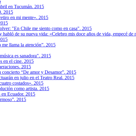
5
 abril en Tucumán. 2015
0. 2015
retiro en mi mente». 2015
2015
volver: "En Chile me siento como en casa". 2015
 y habló de su nueva vida: «Celebro mis doce años de vida, empecé de
2015
o me llama la atención”. 2015
a música es sanadora". 2015
s en el cine. 2015
neraciones. 2015
su concierto “De amor y Desamor”. 2015
tuarán en julio en el Teatro Real. 2015
 cuatro costados». 2015
lución como artista. 2015
o en Ecuador. 2015
ermoso”. 2015