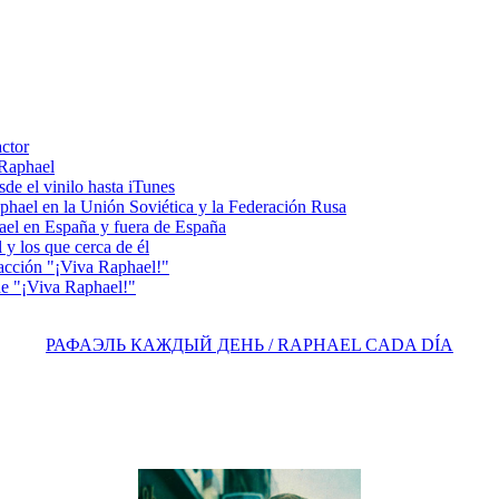
actor
 Raphael
e el vinilo hasta iTunes
el en la Unión Soviética y la Federación Rusa
el en España y fuera de España
y los que cerca de él
acción "¡Viva Raphael!"
e "¡Viva Raphael!"
РАФАЭЛЬ КАЖДЫЙ ДЕНЬ / RAPHAEL CADA DÍA