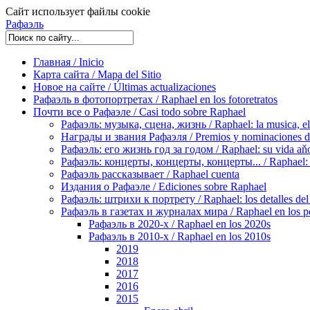
Сайт использует файлы cookie
Рафаэль
Главная / Inicio
Карта сайта / Mapa del Sitio
Новое на сайте / Últimas actualizaciones
Рафаэль в фотопортретах / Raphael en los fotoretratos
Почти все о Рафаэле / Casi todo sobre Raphael
Рафаэль: музыка, сцена, жизнь / Raphael: la musica, el 
Награды и звания Рафаэля / Premios y nominaciones d
Рафаэль: его жизнь год за годом / Raphael: su vida aňo
Рафаэль: концерты, концерты, концерты... / Raphael: con
Рафаэль рассказывает / Raphael cuenta
Издания о Рафаэле / Ediciones sobre Raphael
Рафаэль: штрихи к портрету / Raphael: los detalles del 
Рафаэль в газетах и журналах мира / Raphael en los pe
Рафаэль в 2020-х / Raphael en los 2020s
Рафаэль в 2010-х / Raphael en los 2010s
2019
2018
2017
2016
2015