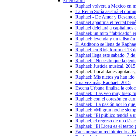
Enero-abril
Raphael volvera a Mexico en 
La Reina Sofía asistirá el domi
Raphael - De Amor y Desamor
Raphael apadrina el recital ben
Raphael deleitará a capitalino
Raphael: un mito "fabricado" e
Raphael: leyenda y un talismán 
El Auditorio se llena de Raphae
Raphael, en Riojaforum el 13 
Raphael llega este sabado, 7 de
Raphael: "Necesito que la gent
Raphael: Justicia musical. 2015
Raphael: Localidades agotadas,
Raphael: Mis nietos ya han ido
Una vez más, Raphael. 2015
Escena Urbana finaliza la colo
Raphael: "Las veo muy bien; fu
Raphael: con el corazón en car
Raphael: "La pasión por lo que
Raphael: «Mi gran noche siempre
Raphael: “El público tendrá a 
Raphael, el regreso de un clás
Raphael: "El Liceu es el teatro 
Fans preparan recibimiento a R