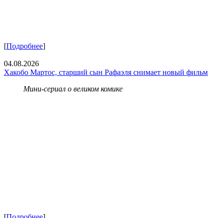
[
Подробнее
]
04.08.2026
Хакобо Мартос, старший сын Рафаэля снимает новый фильм
Мини-сериал о великом комике
[
Подробнее
]