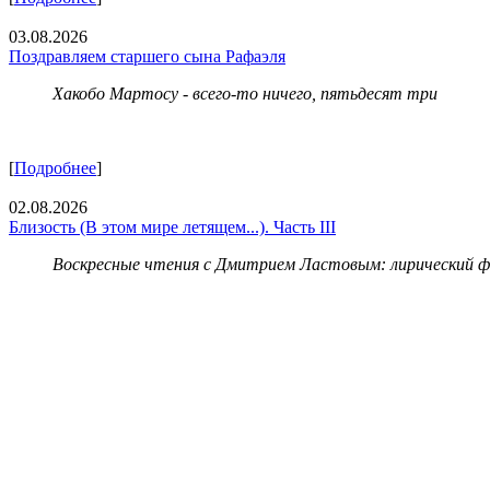
03.08.2026
Поздравляем старшего сына Рафаэля
Хакобо Мартосу - всего-то ничего, пятьдесят три
[
Подробнее
]
02.08.2026
Близость (В этом мире летящем...). Часть III
Воскресные чтения с Дмитрием Ластовым:
лирический 