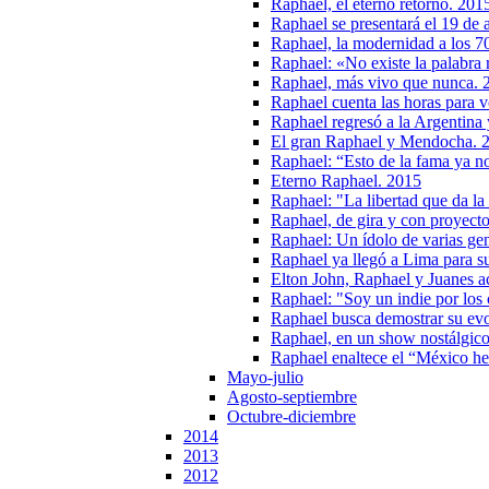
Raphael, el eterno retorno. 201
Raphael se presentará el 19 de
Raphael, la modernidad a los 7
Raphael: «No existe la palabra 
Raphael, más vivo que nunca. 
Raphael cuenta las horas para 
Raphael regresó a la Argentina
El gran Raphael y Mendocha. 
Raphael: “Esto de la fama ya n
Eterno Raphael. 2015
Raphael: "La libertad que da l
Raphael, de gira y con proyecto
Raphael: Un ídolo de varias ge
Raphael ya llegó a Lima para 
Elton John, Raphael y Juanes ac
Raphael: "Soy un indie por los
Raphael busca demostrar su evo
Raphael, en un show nostálgic
Raphael enaltece el “México h
Mayo-julio
Agosto-septiembre
Octubre-diciembre
2014
2013
2012