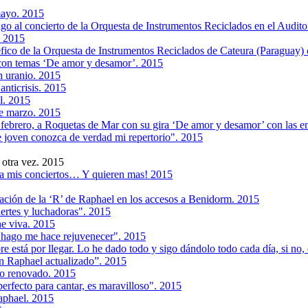
mayo. 2015
ngo al concierto de la Orquesta de Instrumentos Reciclados en el Audit
. 2015
éfico de la Orquesta de Instrumentos Reciclados de Cateura (Paraguay) 
s con temas ‘De amor y desamor’. 2015
n uranio. 2015
anticrisis. 2015
l. 2015
de marzo. 2015
 febrero, a Roquetas de Mar con su gira ‘De amor y desamor’ con las e
e joven conozca de verdad mi repertorio". 2015
 otra vez. 2015
 a mis conciertos… Y quieren mas! 2015
cación de la ‘R’ de Raphael en los accesos a Benidorm. 2015
ertes y luchadoras". 2015
ne viva. 2015
 hago me hace rejuvenecer". 2015
 está por llegar. Lo he dado todo y sigo dándolo todo cada día, si no, 
un Raphael actualizado”. 2015
ico renovado. 2015
perfecto para cantar, es maravilloso". 2015
aphael. 2015