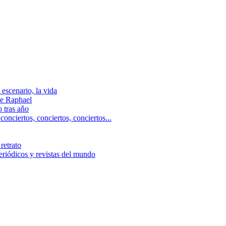
escenario, la vida
e Raphael
 tras aňo
ciertos, сonciertos, сonciertos...
retrato
riódicos y revistas del mundo