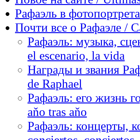
Рафаэль в фотопортретах 
Почти все о Рафаэле / C
Рафаэль: музыка, сцен
el escenario, la vida
Награды и звания Раф
de Raphael
Рафаэль: его жизнь го
aňo tras aňo
Рафаэль: концерты, ко
conciertos, сonciertos, 