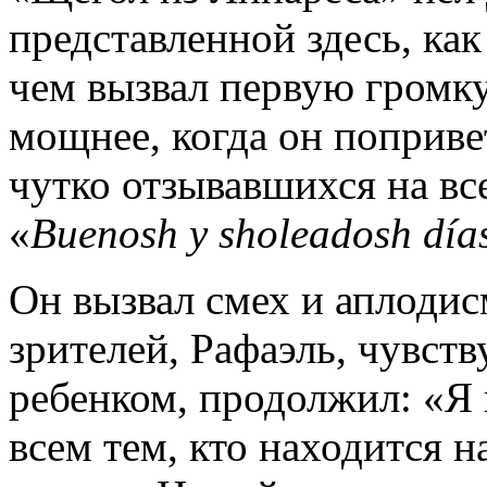
представленной здесь, как
чем вызвал первую громк
мощнее, когда он поприв
чутко отзывавшихся на все
«
Buenosh
y
sholeadosh
d
í
a
Он вызвал смех и аплодис
зрителей, Рафаэль, чувс
ребенком, продолжил: «Я
всем тем, кто находится на