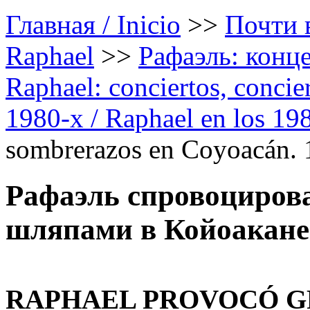
Главная / Inicio
>>
Почти в
Raphael
>>
Рафаэль: конце
Raphael: conciertos, сoncier
1980-х / Raphael en los 19
sombrerazos en Coyoacán.
Рафаэль спровоциров
шляпами в Койоакане.
RAPHAEL PROVOCÓ G