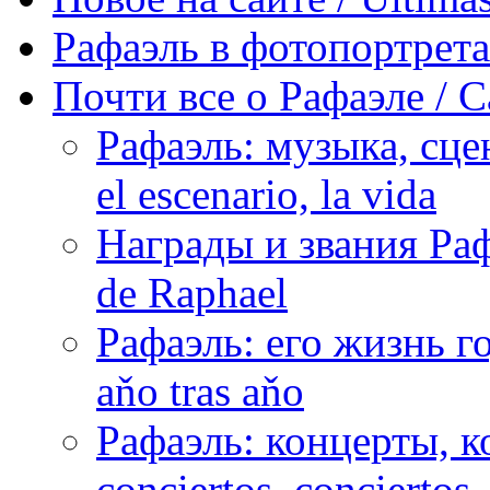
Рафаэль в фотопортретах 
Почти все о Рафаэле / C
Рафаэль: музыка, сцен
el escenario, la vida
Награды и звания Раф
de Raphael
Рафаэль: его жизнь го
aňo tras aňo
Рафаэль: концерты, ко
conciertos, сonciertos, 