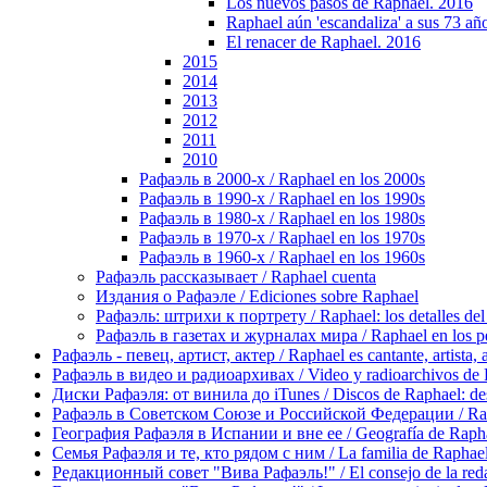
Los nuevos pasos de Raphael. 2016
Raphael aún 'escandaliza' a sus 73 añ
El renacer de Raphael. 2016
2015
2014
2013
2012
2011
2010
Рафаэль в 2000-х / Raphael en los 2000s
Рафаэль в 1990-х / Raphael en los 1990s
Рафаэль в 1980-х / Raphael en los 1980s
Рафаэль в 1970-х / Raphael en los 1970s
Рафаэль в 1960-х / Raphael en los 1960s
Рафаэль рассказывает / Raphael cuenta
Издания о Рафаэле / Ediciones sobre Raphael
Рафаэль: штрихи к портрету / Raphael: los detalles del 
Рафаэль в газетах и журналах мира / Raphael en los pe
Рафаэль - певец, артист, актер / Raphael es cantante, artista, 
Рафаэль в видео и радиоархивах / Video y radioarchivos de
Диски Рафаэля: от винила до iTunes / Discos de Raphael: desd
Рафаэль в Советском Союзе и Российской Федерации / Rapha
География Рафаэля в Испании и вне ее / Geografía de Rapha
Семья Рафаэля и те, кто рядом с ним / La familia de Raphael 
Редакционный совет "Вива Рафаэль!" / El consejo de la red