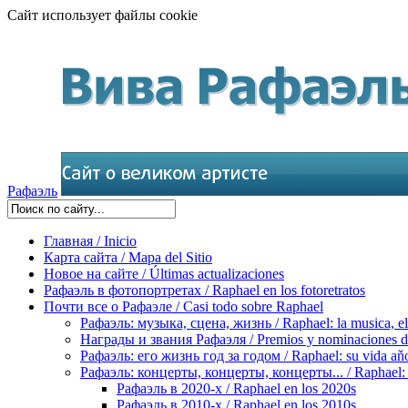
Сайт использует файлы cookie
Рафаэль
Главная / Inicio
Карта сайта / Mapa del Sitio
Новое на сайте / Últimas actualizaciones
Рафаэль в фотопортретах / Raphael en los fotoretratos
Почти все о Рафаэле / Casi todo sobre Raphael
Рафаэль: музыка, сцена, жизнь / Raphael: la musica, el 
Награды и звания Рафаэля / Premios y nominaciones d
Рафаэль: его жизнь год за годом / Raphael: su vida aňo
Рафаэль: концерты, концерты, концерты... / Raphael: con
Рафаэль в 2020-х / Raphael en los 2020s
Рафаэль в 2010-х / Raphael en los 2010s