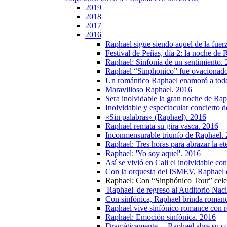
2019
2018
2017
2016
Raphael sigue siendo aquel de la fuer
Festival de Peñas, día 2: la noche de
Raphael: Sinfonía de un sentimiento.
Raphael “Sinphonico” fue ovacionado
Un romántico Raphael enamoró a todos
Maravilloso Raphael. 2016
Sera inolvidable la gran noche de Ra
Inolvidable y espectacular concierto 
«Sin palabras» (Raphael). 2016
Raphael remata su gira vasca. 2016
Inconmensurable triunfo de Raphael.
Raphael: Tres horas para abrazar la e
Raphael: 'Yo soy aquel'. 2016
Así se vivió en Cali el inolvidable co
Con la orquesta del ISMEV, Raphael d
Raphael: Con “Sinphónico Tour” celeb
'Raphael' de regreso al Auditorio Nac
Con sinfónica, Raphael brinda roman
Raphael vive sinfónico romance con r
Raphael: Emoción sinfónica. 2016
Dramáticamente… Raphael abre su co