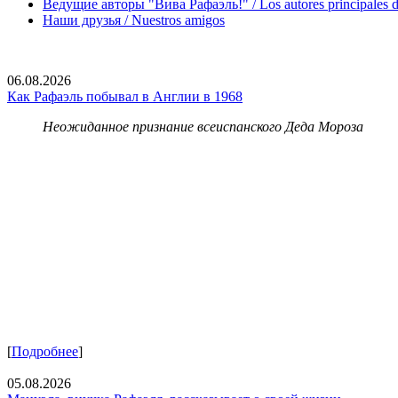
Ведущие авторы "Вива Рафаэль!" / Los autores principales d
Наши друзья / Nuestros amigos
06.08.2026
Как Рафаэль побывал в Англии в 1968
Неожиданное признание всеиспанского Деда Мороза
[
Подробнее
]
05.08.2026