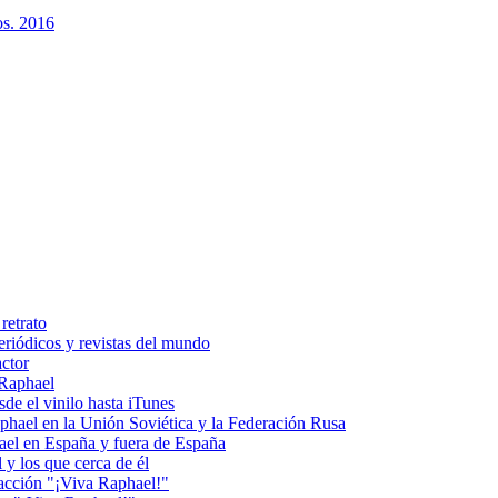
os. 2016
retrato
riódicos y revistas del mundo
actor
 Raphael
e el vinilo hasta iTunes
el en la Unión Soviética y la Federación Rusa
el en España y fuera de España
y los que cerca de él
acción "¡Viva Raphael!"