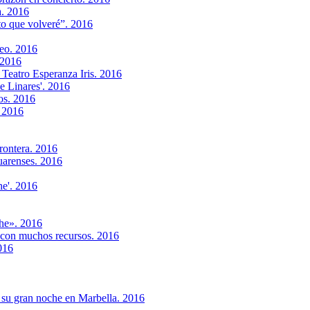
a. 2016
to que volveré”. 2016
seo. 2016
 2016
 Teatro Esperanza Iris. 2016
e Linares'. 2016
os. 2016
. 2016
rontera. 2016
uarenses. 2016
he'. 2016
he». 2016
 con muchos recursos. 2016
016
n su gran noche en Marbella. 2016