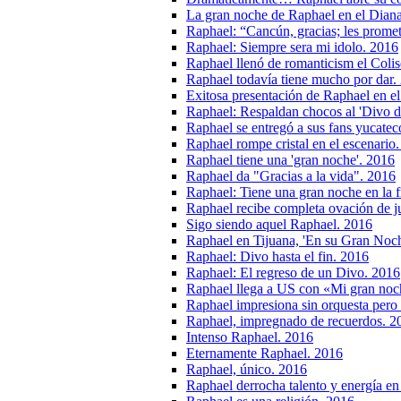
La gran noche de Raphael en el Dian
Raphael: “Cancún, gracias; les prome
Raphael: Siempre sera mi idolo. 2016
Raphael llenó de romanticism el Coli
Raphael todavía tiene mucho por dar.
Exitosa presentación de Raphael en el
Raphael: Respaldan chocos al 'Divo d
Raphael se entregó a sus fans yucatec
Raphael rompe cristal en el escenario
Raphael tiene una 'gran noche'. 2016
Raphael da "Gracias a la vida". 2016
Raphael: Tiene una gran noche en la f
Raphael recibe completa ovación de j
Sigo siendo aquel Raphael. 2016
Raphael en Tijuana, 'En su Gran Noc
Raphael: Divo hasta el fin. 2016
Raphael: El regreso de un Divo. 2016
Raphael llega a US con «Mi gran noc
Raphael impresiona sin orquesta pero
Raphael, impregnado de recuerdos. 2
Intenso Raphael. 2016
Eternamente Raphael. 2016
Raphael, único. 2016
Raphael derrocha talento y energía e