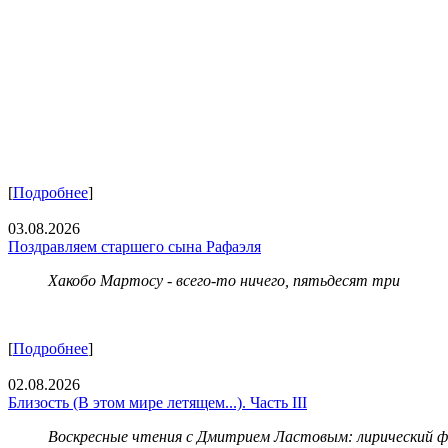
[
Подробнее
]
03.08.2026
Поздравляем старшего сына Рафаэля
Хакобо Мартосу - всего-то ничего, пятьдесят три
[
Подробнее
]
02.08.2026
Близость (В этом мире летящем...). Часть III
Воскресные чтения с Дмитрием Ластовым:
лирический 