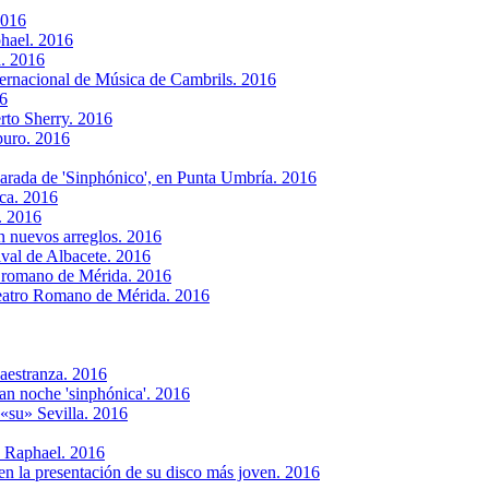
2016
phael. 2016
a. 2016
nternacional de Música de Cambrils. 2016
6
rto Sherry. 2016
puro. 2016
arada de 'Sinphónico', en Punta Umbría. 2016
ica. 2016
. 2016
n nuevos arreglos. 2016
ival de Albacete. 2016
ro romano de Mérida. 2016
eatro Romano de Mérida. 2016
Maestranza. 2016
ran noche 'sinphónica'. 2016
 «su» Sevilla. 2016
e Raphael. 2016
en la presentación de su disco más joven. 2016