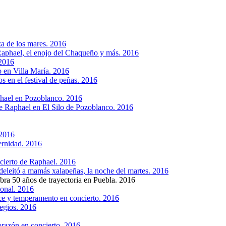
za de los mares. 2016
 Raphael, el enojo del Chaqueño y más. 2016
 2016
 en Villa María. 2016
 en el festival de peñas. 2016
phael en Pozoblanco. 2016
de Raphael en El Silo de Pozoblanco. 2016
 2016
ternidad. 2016
ncierto de Raphael. 2016
eleitó a mamás xalapeñas, la noche del martes. 2016
ra 50 años de trayectoria en Puebla. 2016
ional. 2016
ce y temperamento en concierto. 2016
egios. 2016
razón en concierto. 2016