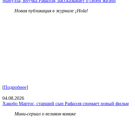
Мануэла, внучка Рафаэля, рассказывает о своей жизни
Новая публикация в журнале ¡Hola!
[
Подробнее
]
04.08.2026
Хакобо Мартос, старший сын Рафаэля снимает новый фильм
Мини-сериал о великом комике