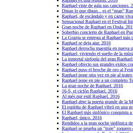
Raphael es una religión. 2016
Raphael viste de gala sus canciones. 
Digan lo que digan... es el “gran” Ra
Raphael, de escándalo y en carne viv
Sensacional Raphael en el Festival I
Gran noche de Raphael en Onda. 201
Soberbio concierto de Raphael en Pue
La Granja se entrega al Raphael más 
Raphael se deja atar. 2016
Raphael derrocha maestría en nueva p
Raphael, viviendo el sueño de la mús
La inmortal sinfonía del gran Raphael
Raphael ofrecio sus grandes exitos co
Raphael puso el broche de oro al Fest
Raphael pone otra vez en pie al teat
Raphael pone en pie a un completo T
La gran noche de Raphael. 2016
16-S, el ciclón Raphael. 2016
Al més pur estil Raphael. 2016
Raphael abre la puerta grande de la 
El espíritu de Raphael vibró en una g
El Raphael más sinfónico conquista a
Raphael, único. 2016
Rendidos a la gran noche sinfónica d
Raphael se prueba un "traje" roquero 