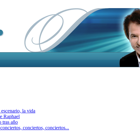
escenario, la vida
e Raphael
 tras aňo
ciertos, сonciertos, сonciertos...