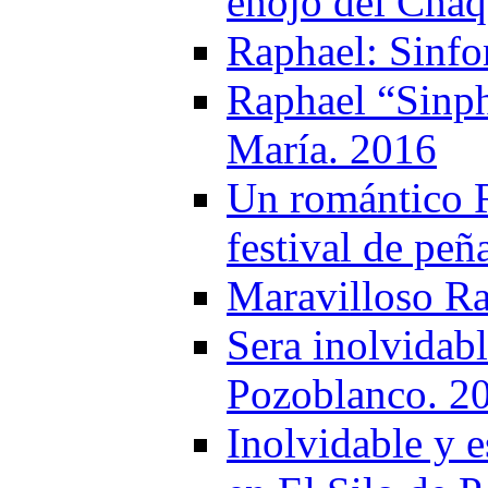
enojo del Cha
Raphael: Sinfo
Raphael “Sinph
María. 2016
Un romántico R
festival de peñ
Maravilloso Ra
Sera inolvidab
Pozoblanco. 2
Inolvidable y 