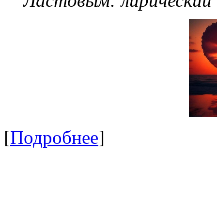
Ластовым:
лирический
[
Подробнее
]