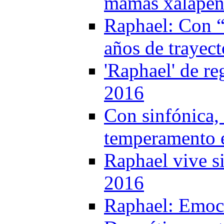
mamás xalapeña
Raphael: Con “
años de trayect
'Raphael' de re
2016
Con sinfónica,
temperamento e
Raphael vive s
2016
Raphael: Emoci