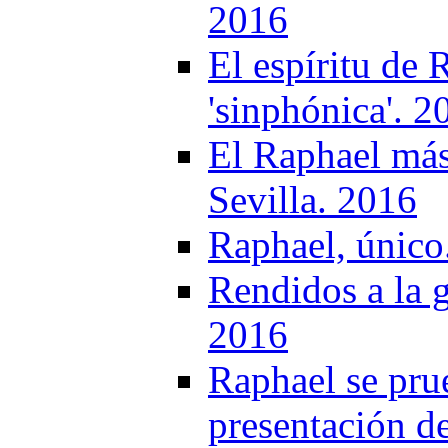
2016
El espíritu de
'sinphónica'. 2
El Raphael más
Sevilla. 2016
Raphael, único
Rendidos a la 
2016
Raphael se prue
presentación d