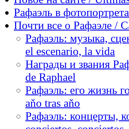
Рафаэль в фотопортретах 
Почти все о Рафаэле / C
Рафаэль: музыка, сцен
el escenario, la vida
Награды и звания Раф
de Raphael
Рафаэль: его жизнь го
aňo tras aňo
Рафаэль: концерты, ко
conciertos, сonciertos, 