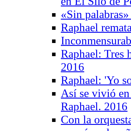
en El Silo de 
«Sin palabras»
Raphael remata
Inconmensurabl
Raphael: Tres h
2016
Raphael: 'Yo s
Así se vivió en
Raphael. 2016
Con la orquest