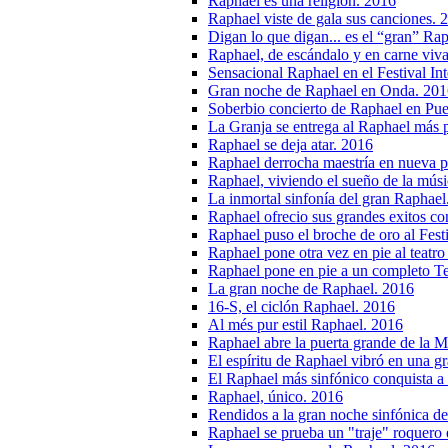
Raphael es una religión. 2016
Raphael viste de gala sus canciones. 
Digan lo que digan... es el “gran” Ra
Raphael, de escándalo y en carne viv
Sensacional Raphael en el Festival I
Gran noche de Raphael en Onda. 201
Soberbio concierto de Raphael en Pue
La Granja se entrega al Raphael más 
Raphael se deja atar. 2016
Raphael derrocha maestría en nueva p
Raphael, viviendo el sueño de la mús
La inmortal sinfonía del gran Raphael
Raphael ofrecio sus grandes exitos co
Raphael puso el broche de oro al Fest
Raphael pone otra vez en pie al teat
Raphael pone en pie a un completo T
La gran noche de Raphael. 2016
16-S, el ciclón Raphael. 2016
Al més pur estil Raphael. 2016
Raphael abre la puerta grande de la 
El espíritu de Raphael vibró en una g
El Raphael más sinfónico conquista a
Raphael, único. 2016
Rendidos a la gran noche sinfónica d
Raphael se prueba un "traje" roquero 