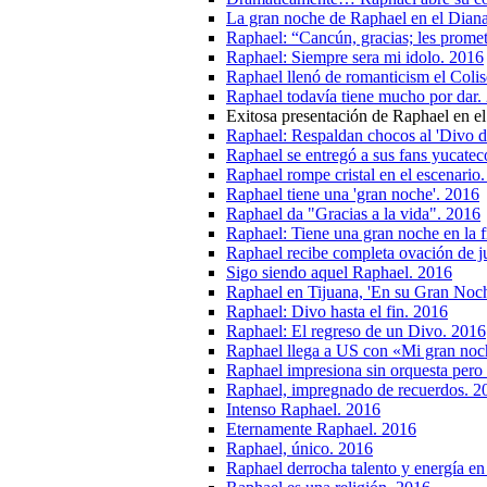
La gran noche de Raphael en el Dian
Raphael: “Cancún, gracias; les prome
Raphael: Siempre sera mi idolo. 2016
Raphael llenó de romanticism el Coli
Raphael todavía tiene mucho por dar.
Exitosa presentación de Raphael en el
Raphael: Respaldan chocos al 'Divo d
Raphael se entregó a sus fans yucatec
Raphael rompe cristal en el escenario
Raphael tiene una 'gran noche'. 2016
Raphael da "Gracias a la vida". 2016
Raphael: Tiene una gran noche en la f
Raphael recibe completa ovación de j
Sigo siendo aquel Raphael. 2016
Raphael en Tijuana, 'En su Gran Noc
Raphael: Divo hasta el fin. 2016
Raphael: El regreso de un Divo. 2016
Raphael llega a US con «Mi gran noc
Raphael impresiona sin orquesta pero
Raphael, impregnado de recuerdos. 2
Intenso Raphael. 2016
Eternamente Raphael. 2016
Raphael, único. 2016
Raphael derrocha talento y energía e