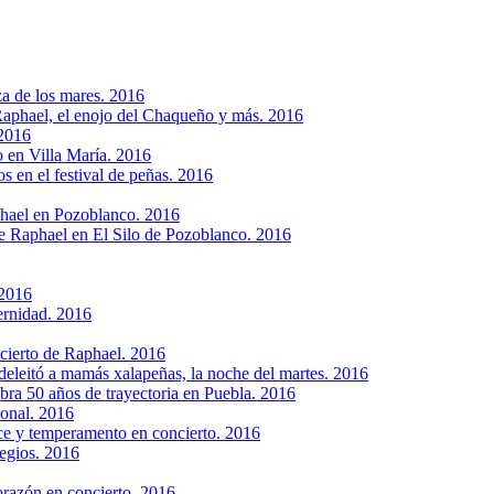
za de los mares. 2016
 Raphael, el enojo del Chaqueño y más. 2016
 2016
 en Villa María. 2016
 en el festival de peñas. 2016
phael en Pozoblanco. 2016
de Raphael en El Silo de Pozoblanco. 2016
 2016
ternidad. 2016
ncierto de Raphael. 2016
eleitó a mamás xalapeñas, la noche del martes. 2016
ra 50 años de trayectoria en Puebla. 2016
ional. 2016
ce y temperamento en concierto. 2016
egios. 2016
razón en concierto. 2016