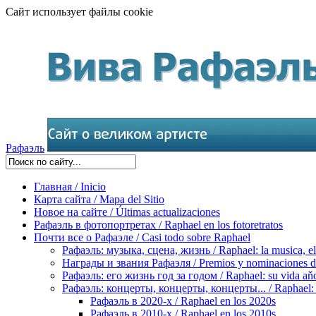
Сайт использует файлы cookie
Рафаэль
Главная / Inicio
Карта сайта / Mapa del Sitio
Новое на сайте / Últimas actualizaciones
Рафаэль в фотопортретах / Raphael en los fotoretratos
Почти все о Рафаэле / Casi todo sobre Raphael
Рафаэль: музыка, сцена, жизнь / Raphael: la musica, el 
Награды и звания Рафаэля / Premios y nominaciones d
Рафаэль: его жизнь год за годом / Raphael: su vida aňo
Рафаэль: концерты, концерты, концерты... / Raphael: con
Рафаэль в 2020-х / Raphael en los 2020s
Рафаэль в 2010-х / Raphael en los 2010s