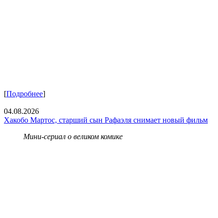
[
Подробнее
]
04.08.2026
Хакобо Мартос, старший сын Рафаэля снимает новый фильм
Мини-сериал о великом комике