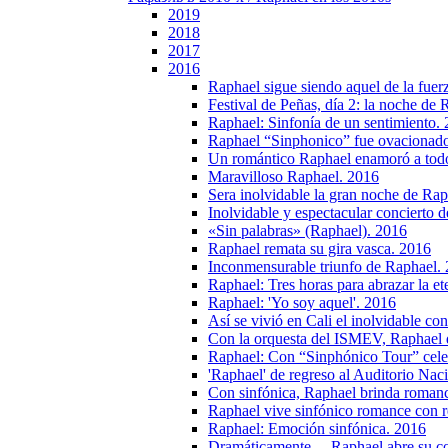
2019
2018
2017
2016
Raphael sigue siendo aquel de la fuer
Festival de Peñas, día 2: la noche de
Raphael: Sinfonía de un sentimiento.
Raphael “Sinphonico” fue ovacionado
Un romántico Raphael enamoró a todos
Maravilloso Raphael. 2016
Sera inolvidable la gran noche de Ra
Inolvidable y espectacular concierto 
«Sin palabras» (Raphael). 2016
Raphael remata su gira vasca. 2016
Inconmensurable triunfo de Raphael.
Raphael: Tres horas para abrazar la e
Raphael: 'Yo soy aquel'. 2016
Así se vivió en Cali el inolvidable co
Con la orquesta del ISMEV, Raphael d
Raphael: Con “Sinphónico Tour” celeb
'Raphael' de regreso al Auditorio Nac
Con sinfónica, Raphael brinda roman
Raphael vive sinfónico romance con r
Raphael: Emoción sinfónica. 2016
Dramáticamente… Raphael abre su co