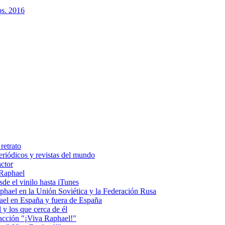
os. 2016
retrato
riódicos y revistas del mundo
actor
 Raphael
e el vinilo hasta iTunes
el en la Unión Soviética y la Federación Rusa
el en España y fuera de España
y los que cerca de él
acción "¡Viva Raphael!"