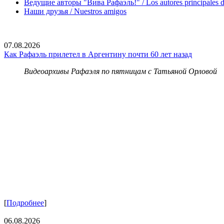
Ведущие авторы "Вива Рафаэль!" / Los autores principales d
Наши друзья / Nuestros amigos
07.08.2026
Как Рафаэль прилетел в Аргентину почти 60 лет назад
Видеоархивы Рафаэля по пятницам с Татьяной Орловой
[
Подробнее
]
06.08.2026