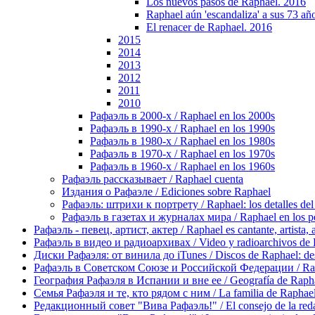
Los nuevos pasos de Raphael. 2016
Raphael aún 'escandaliza' a sus 73 añ
El renacer de Raphael. 2016
2015
2014
2013
2012
2011
2010
Рафаэль в 2000-х / Raphael en los 2000s
Рафаэль в 1990-х / Raphael en los 1990s
Рафаэль в 1980-х / Raphael en los 1980s
Рафаэль в 1970-х / Raphael en los 1970s
Рафаэль в 1960-х / Raphael en los 1960s
Рафаэль рассказывает / Raphael cuenta
Издания о Рафаэле / Ediciones sobre Raphael
Рафаэль: штрихи к портрету / Raphael: los detalles del 
Рафаэль в газетах и журналах мира / Raphael en los pe
Рафаэль - певец, артист, актер / Raphael es cantante, artista, 
Рафаэль в видео и радиоархивах / Video y radioarchivos de
Диски Рафаэля: от винила до iTunes / Discos de Raphael: desd
Рафаэль в Советском Союзе и Российской Федерации / Rapha
География Рафаэля в Испании и вне ее / Geografía de Rapha
Семья Рафаэля и те, кто рядом с ним / La familia de Raphael 
Редакционный совет "Вива Рафаэль!" / El consejo de la red