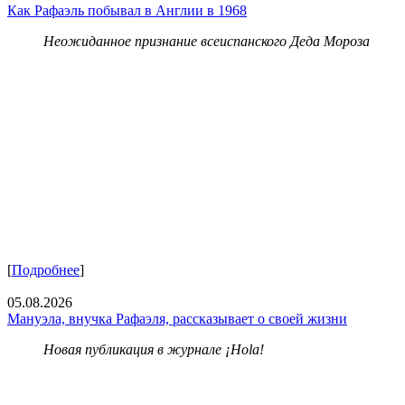
Как Рафаэль побывал в Англии в 1968
Неожиданное признание всеиспанского Деда Мороза
[
Подробнее
]
05.08.2026
Мануэла, внучка Рафаэля, рассказывает о своей жизни
Новая публикация в журнале ¡Hola!