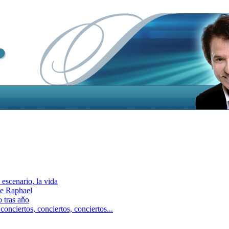
escenario, la vida
e Raphael
 tras aňo
ciertos, сonciertos, сonciertos...