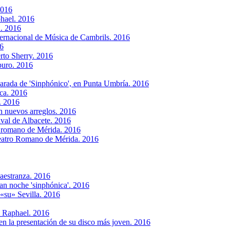
2016
phael. 2016
a. 2016
nternacional de Música de Cambrils. 2016
6
rto Sherry. 2016
puro. 2016
arada de 'Sinphónico', en Punta Umbría. 2016
ica. 2016
. 2016
n nuevos arreglos. 2016
ival de Albacete. 2016
ro romano de Mérida. 2016
eatro Romano de Mérida. 2016
Maestranza. 2016
ran noche 'sinphónica'. 2016
 «su» Sevilla. 2016
e Raphael. 2016
en la presentación de su disco más joven. 2016