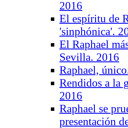
2016
El espíritu de
'sinphónica'. 2
El Raphael más
Sevilla. 2016
Raphael, único
Rendidos a la 
2016
Raphael se prue
presentación d