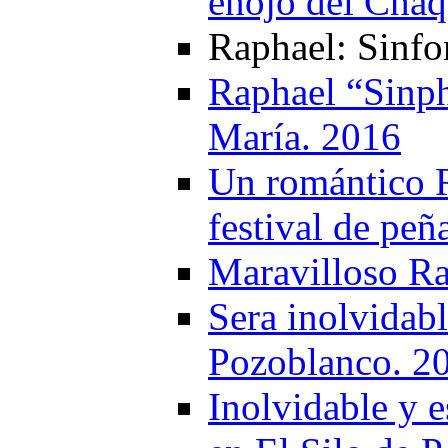
enojo del Cha
Raphael: Sinfo
Raphael “Sinph
María. 2016
Un romántico R
festival de peñ
Maravilloso Ra
Sera inolvidab
Pozoblanco. 2
Inolvidable y 