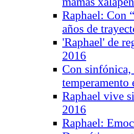
mamás xalapeña
Raphael: Con “
años de trayect
'Raphael' de re
2016
Con sinfónica,
temperamento e
Raphael vive s
2016
Raphael: Emoci