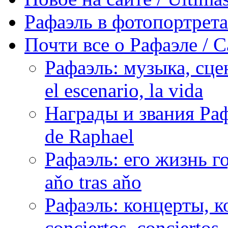
Рафаэль в фотопортретах 
Почти все о Рафаэле / C
Рафаэль: музыка, сцен
el escenario, la vida
Награды и звания Раф
de Raphael
Рафаэль: его жизнь го
aňo tras aňo
Рафаэль: концерты, ко
conciertos, сonciertos, 