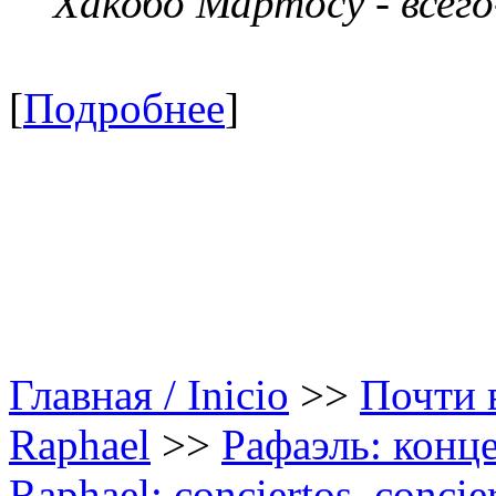
Хакобо Мартосу - всег
[
Подробнее
]
Главная / Inicio
>>
Почти в
Raphael
>>
Рафаэль: конце
Raphael: conciertos, сoncier