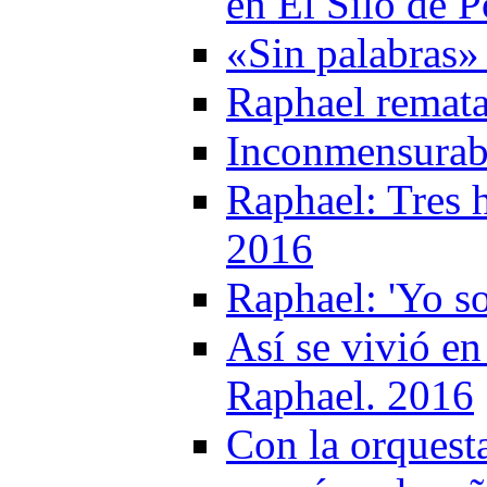
en El Silo de 
«Sin palabras»
Raphael remata
Inconmensurabl
Raphael: Tres h
2016
Raphael: 'Yo s
Así se vivió en
Raphael. 2016
Con la orquest