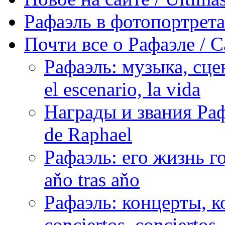
Рафаэль в фотопортретах 
Почти все о Рафаэле / C
Рафаэль: музыка, сцен
el escenario, la vida
Награды и звания Раф
de Raphael
Рафаэль: его жизнь го
aňo tras aňo
Рафаэль: концерты, ко
conciertos, сonciertos, 