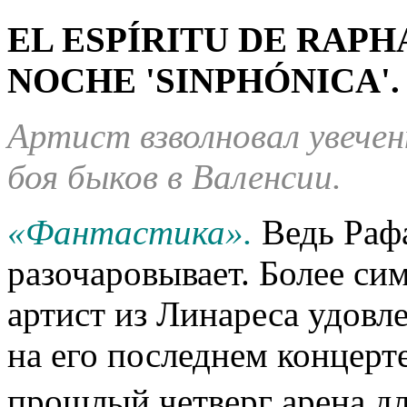
EL ESPÍRITU DE RAPH
NOCHE 'SINPHÓNICA'
Артист взволновал увече
боя быков в Валенсии.
«Фантастика».
Ведь Рафа
разочаровывает. Более си
артист из Линареса удовл
на его последнем концерте
прошлый четверг арена дл