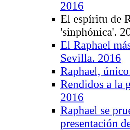
2016
El espíritu de
'sinphónica'. 2
El Raphael más
Sevilla. 2016
Raphael, único
Rendidos a la 
2016
Raphael se prue
presentación d