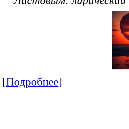
Ластовым:
лирический
[
Подробнее
]