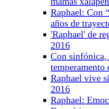
mamás xalapeña
Raphael: Con “
años de trayect
'Raphael' de re
2016
Con sinfónica,
temperamento e
Raphael vive s
2016
Raphael: Emoci