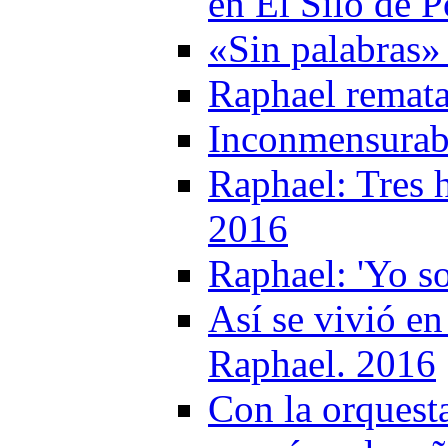
en El Silo de 
«Sin palabras»
Raphael remata
Inconmensurabl
Raphael: Tres h
2016
Raphael: 'Yo s
Así se vivió en
Raphael. 2016
Con la orquest