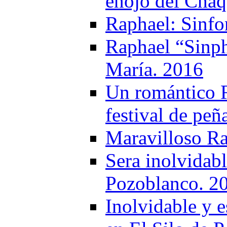
enojo del Cha
Raphael: Sinfo
Raphael “Sinph
María. 2016
Un romántico R
festival de peñ
Maravilloso Ra
Sera inolvidab
Pozoblanco. 2
Inolvidable y 