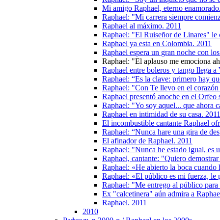
Mi amigo Raphael, eterno enamorado
Raphael: "Mi carrera siempre comien
Raphael al máximo. 2011
Raphael: "El Ruiseñor de Linares" le
Raphael ya esta en Colombia. 2011
Raphael espera un gran noche con los
Raphael: "El aplauso me emociona ah
Raphael entre boleros y tango llega a
Raphael: “Es la clave: primero hay que
Raphael: "Con Te llevo en el corazó
Raphael presentó anoche en el Orfeo s
Raphael: "Yo soy aquel... que ahora c
Raphael en intimidad de su casa. 201
El incombustible cantante Raphael of
Raphael: “Nunca hare una gira de de
El afinador de Raphael. 2011
Raphael: "Nunca he estado igual, es 
Raphael, cantante: "Quiero demostrar
Raphael: «He abierto la boca cuando h
Raphael: «El público es mi fuerza, le
Raphael: "Me entrego al público para
Ex "calcetinera" aún admira a Raphae
Raphael. 2011
2010