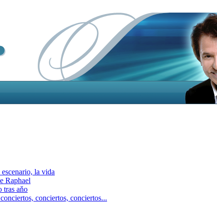
escenario, la vida
e Raphael
 tras aňo
ciertos, сonciertos, сonciertos...