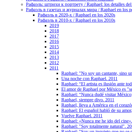
Рафаэль: штрихи к портрету / Raphael: los detalles del 
Рафаэль в газетах и журналах мира / Raphael en los pe
Рафаэль в 2020-х / Raphael en los 2020s
Рафаэль в 2010-х / Raphael en los 2010s
2019
2018
2017
2016
2015
2014
2013
2012
2011
Raphael: "No soy un cantante, sino un
Una noche con Raphael. 2011
Raphael: “El artista es ilusión ante to
El amor de Raphael por México es "s
Raphael: “Nunca dudé visitar México;
Raphael, siempre divo. 2011
Raphael, lleva a América en el corazó
Raphael: El español habló de su amor, 
Vuelve Raphael. 2011
Raphael: «Nunca me he ido del cine»
Raphael: "Soy totalmente natural". 2
Raphael: "Soy un inquieto que no se