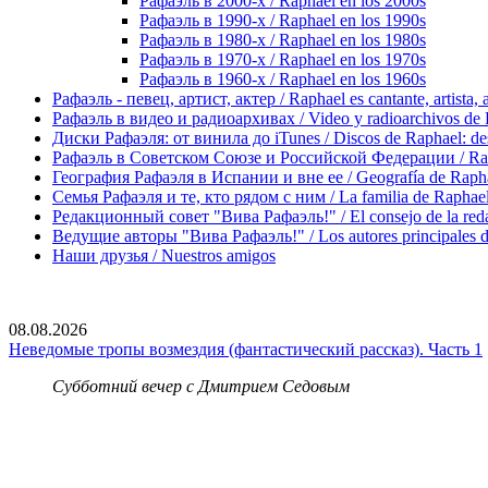
Рафаэль в 2000-х / Raphael en los 2000s
Рафаэль в 1990-х / Raphael en los 1990s
Рафаэль в 1980-х / Raphael en los 1980s
Рафаэль в 1970-х / Raphael en los 1970s
Рафаэль в 1960-х / Raphael en los 1960s
Рафаэль - певец, артист, актер / Raphael es cantante, artista, 
Рафаэль в видео и радиоархивах / Video y radioarchivos de
Диски Рафаэля: от винила до iTunes / Discos de Raphael: desd
Рафаэль в Советском Союзе и Российской Федерации / Rapha
География Рафаэля в Испании и вне ее / Geografía de Rapha
Семья Рафаэля и те, кто рядом с ним / La familia de Raphael 
Редакционный совет "Вива Рафаэль!" / El consejo de la red
Ведущие авторы "Вива Рафаэль!" / Los autores principales d
Наши друзья / Nuestros amigos
08.08.2026
Неведомые тропы возмездия (фантастический рассказ). Часть 1
Субботний вечер с Дмитрием Седовым