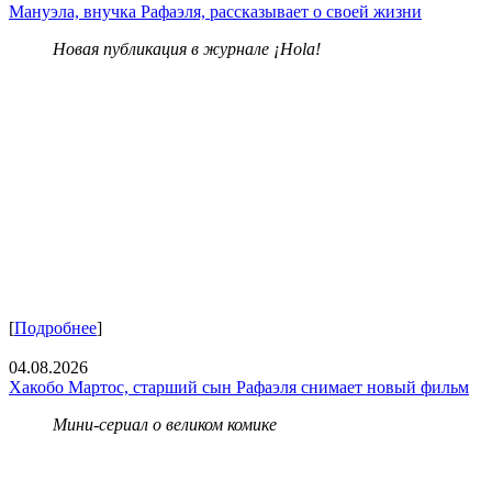
Мануэла, внучка Рафаэля, рассказывает о своей жизни
Новая публикация в журнале ¡Hola!
[
Подробнее
]
04.08.2026
Хакобо Мартос, старший сын Рафаэля снимает новый фильм
Мини-сериал о великом комике