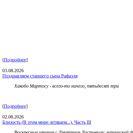
[
Подробнее
]
03.08.2026
Поздравляем старшего сына Рафаэля
Хакобо Мартосу - всего-то ничего, пятьдесят три
[
Подробнее
]
02.08.2026
Близость (В этом мире летящем...). Часть III
Воскресные чтения с Дмитрием Ластовым:
лирический 