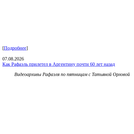
[
Подробнее
]
07.08.2026
Как Рафаэль прилетел в Аргентину почти 60 лет назад
Видеоархивы Рафаэля по пятницам с Татьяной Орловой