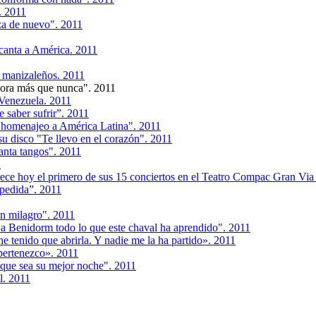
. 2011
za de nuevo". 2011
 canta a América. 2011
 manizaleños. 2011
ora más que nunca". 2011
 Venezuela. 2011
 saber sufrir”. 2011
n homenajeo a América Latina". 2011
u disco "Te llevo en el corazón". 2011
anta tangos". 2011
1
rece hoy el primero de sus 15 conciertos en el Teatro Compac Gran Vi
spedida”. 2011
un milagro". 2011
 a Benidorm todo lo que este chaval ha aprendido". 2011
e tenido que abrirla. Y nadie me la ha partido». 2011
 pertenezco». 2011
 que sea su mejor noche". 2011
l. 2011