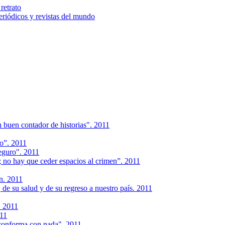
retrato
riódicos y revistas del mundo
 buen contador de historias". 2011
do”. 2011
eguro". 2011
 no hay que ceder espacios al crimen”. 2011
n. 2011
de su salud y de su regreso a nuestro país. 2011
. 2011
011
 conforma con nada". 2011