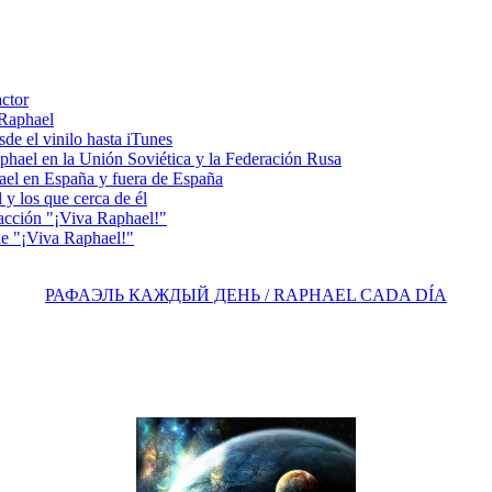
actor
 Raphael
e el vinilo hasta iTunes
el en la Unión Soviética y la Federación Rusa
el en España y fuera de España
y los que cerca de él
acción "¡Viva Raphael!"
e "¡Viva Raphael!"
РАФАЭЛЬ КАЖДЫЙ ДЕНЬ / RAPHAEL CADA DÍA