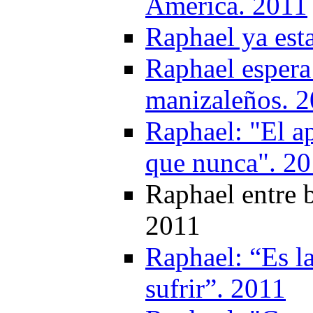
América. 2011
Raphael ya est
Raphael espera
manizaleños. 
Raphael: "El a
que nunca". 2
Raphael entre b
2011
Raphael: “Es l
sufrir”. 2011