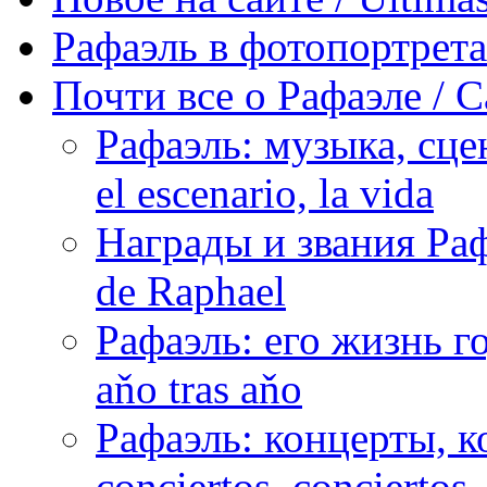
Рафаэль в фотопортретах 
Почти все о Рафаэле / C
Рафаэль: музыка, сцен
el escenario, la vida
Награды и звания Раф
de Raphael
Рафаэль: его жизнь го
aňo tras aňo
Рафаэль: концерты, ко
conciertos, сonciertos, 