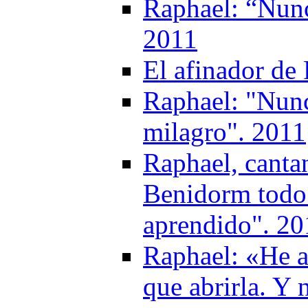
Raphael: “Nunc
2011
El afinador de
Raphael: "Nunc
milagro". 2011
Raphael, canta
Benidorm todo 
aprendido". 20
Raphael: «He a
que abrirla. Y 