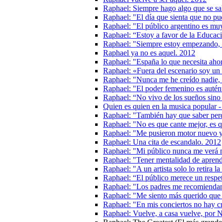
Raphael: Siempre hago algo que se sa
Raphael: "El día que sienta que no pu
Raphael: "El público argentino es mu
Raphael: “Estoy a favor de la Educac
Raphael: "Siempre estoy empezando, 
Raphael ya no es aquel. 2012
Raphael: "España lo que necesita ahor
Raphael: «Fuera del escenario soy un 
Raphael: "Nunca me he creído nadie, e
Raphael: "El poder femenino es autén
Raphael: “No vivo de los sueños sino 
Quien es quien en la musica popular 
Raphael: "También hay que saber perd
Raphael: "No es que cante mejor, es q
Raphael: "Me pusieron motor nuevo y
Raphael: Una cita de escandalo. 2012
Raphael: "Mi público nunca me verá 
Raphael: "Tener mentalidad de aprend
Raphael: "A un artista solo lo retira l
Raphael: “El público merece un respet
Raphael: "Los padres me recomiendan 
Raphael: "Me siento más querido que
Raphael: "En mis conciertos no hay cr
Raphael: Vuelve, a casa vuelve, por 