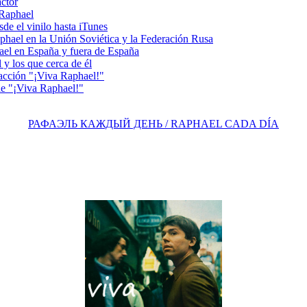
actor
 Raphael
e el vinilo hasta iTunes
el en la Unión Soviética y la Federación Rusa
el en España y fuera de España
y los que cerca de él
acción "¡Viva Raphael!"
e "¡Viva Raphael!"
РАФАЭЛЬ КАЖДЫЙ ДЕНЬ / RAPHAEL CADA DÍA