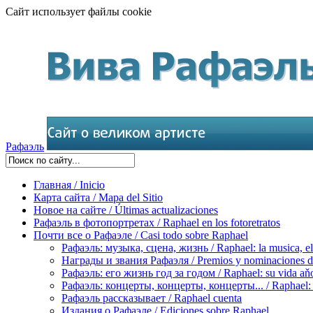
Сайт использует файлы cookie
Рафаэль
Главная / Inicio
Карта сайта / Mapa del Sitio
Новое на сайте / Últimas actualizaciones
Рафаэль в фотопортретах / Raphael en los fotoretratos
Почти все о Рафаэле / Casi todo sobre Raphael
Рафаэль: музыка, сцена, жизнь / Raphael: la musica, el 
Награды и звания Рафаэля / Premios y nominaciones d
Рафаэль: его жизнь год за годом / Raphael: su vida aňo
Рафаэль: концерты, концерты, концерты... / Raphael: con
Рафаэль рассказывает / Raphael cuenta
Издания о Рафаэле / Ediciones sobre Raphael