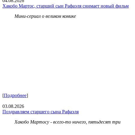
04.08.2026
Хакобо Мартос, старший сын Рафаэля снимает новый фильм
Мини-сериал о великом комике
[
Подробнее
]
03.08.2026
Поздравляем старшего сына Рафаэля
Хакобо Мартосу - всего-то ничего, пятьдесят три