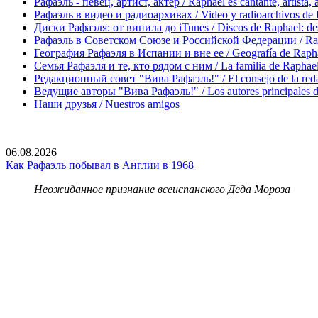
Рафаэль - певец, артист, актер / Raphael es cantante, artista, 
Рафаэль в видео и радиоархивах / Video y radioarchivos de
Диски Рафаэля: от винила до iTunes / Discos de Raphael: desd
Рафаэль в Советском Союзе и Российской Федерации / Rapha
География Рафаэля в Испании и вне ее / Geografía de Rapha
Семья Рафаэля и те, кто рядом с ним / La familia de Raphael 
Редакционный совет "Вива Рафаэль!" / El consejo de la red
Ведущие авторы "Вива Рафаэль!" / Los autores principales d
Наши друзья / Nuestros amigos
06.08.2026
Как Рафаэль побывал в Англии в 1968
Неожиданное признание всеиспанского Деда Мороза