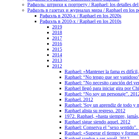
Рафаэль: штрихи к портрету / Raphael: los detalles del 
Рафаэль в газетах и журналах мира / Raphael en los pe
Рафаэль в 2020-х / Raphael en los 2020s
Рафаэль в 2010-х / Raphael en los 2010s
2019
2018
2017
2016
2015
2014
2013
2012
Raphael: «Mantener la fama es difícil
Raphael: “No tengo que ser vanidoso
Raphael: "No necesito canción del ver
Raphael llegó para iniciar gira por C
Raphael: “No soy un personaje”. 201
Raphael. 2012
Raphael: 'Soy un aprendiz de todo y 
Raphael alista su regreso. 2012
1972. Raphael, «hasta siempre, jamá
Raphael sigue siendo aquel. 2012
Raphael: Conserva el "sexo sentido".
Raphael: «Superar el tiempo y formar p
Raphael vuelve a ser aquél. 2012