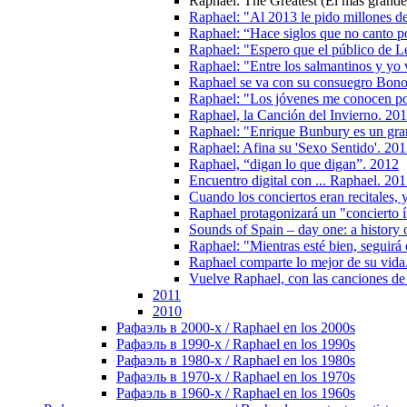
Raphael: The Greatest (El más grande
Raphael: "Al 2013 le pido millones de
Raphael: “Hace siglos que no canto p
Raphael: "Espero que el público de L
Raphael: "Entre los salmantinos y yo 
Raphael se va con su consuegro Bono 
Raphael: "Los jóvenes me conocen por
Raphael, la Canción del Invierno. 20
Raphael: "Enrique Bunbury es un gra
Raphael: Afina su 'Sexo Sentido'. 20
Raphael, “digan lo que digan”. 2012
Encuentro digital con ... Raphael. 20
Cuando los conciertos eran recitales,
Raphael protagonizará un "concierto 
Sounds of Spain – day one: a history
Raphael: "Mientras esté bien, seguirá 
Raphael comparte lo mejor de su vida
Vuelve Raphael, con las canciones d
2011
2010
Рафаэль в 2000-х / Raphael en los 2000s
Рафаэль в 1990-х / Raphael en los 1990s
Рафаэль в 1980-х / Raphael en los 1980s
Рафаэль в 1970-х / Raphael en los 1970s
Рафаэль в 1960-х / Raphael en los 1960s