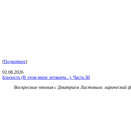
[
Подробнее
]
02.08.2026
Близость (В этом мире летящем...). Часть III
Воскресные чтения с Дмитрием Ластовым:
лирический 