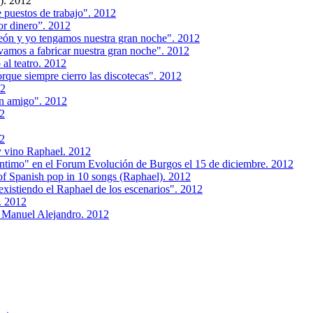
). 2012
 puestos de trabajo". 2012
or dinero”. 2012
eón y yo tengamos nuestra gran noche". 2012
vamos a fabricar nuestra gran noche". 2012
al teatro. 2012
que siempre cierro las discotecas". 2012
12
n amigo". 2012
12
12
 y vino Raphael. 2012
íntimo" en el Forum Evolución de Burgos el 15 de diciembre. 2012
 of Spanish pop in 10 songs (Raphael). 2012
existiendo el Raphael de los escenarios". 2012
. 2012
e Manuel Alejandro. 2012