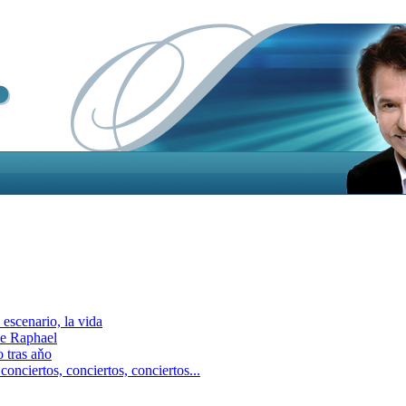
escenario, la vida
e Raphael
 tras aňo
ciertos, сonciertos, сonciertos...