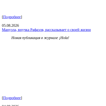
[
Подробнее
]
05.08.2026
Мануэла, внучка Рафаэля, рассказывает о своей жизни
Новая публикация в журнале ¡Hola!
[
Подробнее
]