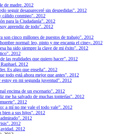
le de madre. 2012
edo seguir desapareceré sin despedidas". 2012
y cálido conmigo". 2012
ión para la Ciudadanía”. 2012
soy aprendiz de todo". 2012
a son cinco millones de puestos de trabajo". 2012
hombre normal: leo, pinto y me encanta el cine». 2012
sa ha sido siempre la clave de mi éxito". 2012
tico". 2012
de las realidades que quiero hacer”. 2012
- Raphael. 2012
er. Es algo que enseña". 2012
ue todo está ahora mejor que antes". 2012
 estoy en mi segunda juventud". 2012
mal encima de un escenario". 2012
iz me ha salvado de muchas tonterías". 2012
a muerte". 2012
o: a mí no me vale el todo vale”. 2012
bien a sus hijos". 2012
 admirado". 2012
isis". 2012
Navidad. 2012