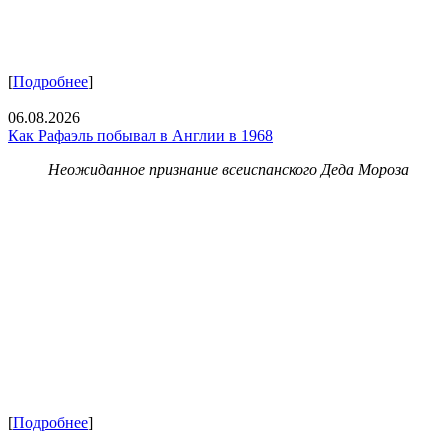
[
Подробнее
]
06.08.2026
Как Рафаэль побывал в Англии в 1968
Неожиданное признание всеиспанского Деда Мороза
[
Подробнее
]