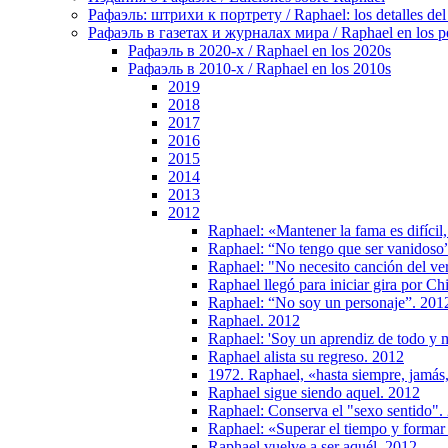
Рафаэль: штрихи к портрету / Raphael: los detalles del 
Рафаэль в газетах и журналах мира / Raphael en los pe
Рафаэль в 2020-х / Raphael en los 2020s
Рафаэль в 2010-х / Raphael en los 2010s
2019
2018
2017
2016
2015
2014
2013
2012
Raphael: «Mantener la fama es difícil
Raphael: “No tengo que ser vanidoso
Raphael: "No necesito canción del ver
Raphael llegó para iniciar gira por C
Raphael: “No soy un personaje”. 201
Raphael. 2012
Raphael: 'Soy un aprendiz de todo y 
Raphael alista su regreso. 2012
1972. Raphael, «hasta siempre, jamá
Raphael sigue siendo aquel. 2012
Raphael: Conserva el "sexo sentido".
Raphael: «Superar el tiempo y formar p
Raphael vuelve a ser aquél. 2012