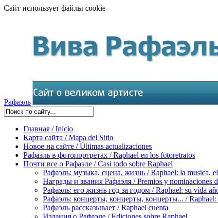
Сайт использует файлы cookie
Рафаэль
Главная / Inicio
Карта сайта / Mapa del Sitio
Новое на сайте / Últimas actualizaciones
Рафаэль в фотопортретах / Raphael en los fotoretratos
Почти все о Рафаэле / Casi todo sobre Raphael
Рафаэль: музыка, сцена, жизнь / Raphael: la musica, el 
Награды и звания Рафаэля / Premios y nominaciones d
Рафаэль: его жизнь год за годом / Raphael: su vida aňo
Рафаэль: концерты, концерты, концерты... / Raphael: con
Рафаэль рассказывает / Raphael cuenta
Издания о Рафаэле / Ediciones sobre Raphael