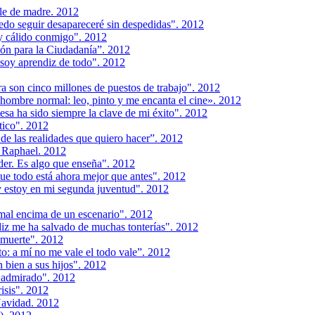
le de madre. 2012
edo seguir desapareceré sin despedidas". 2012
y cálido conmigo". 2012
ión para la Ciudadanía”. 2012
soy aprendiz de todo". 2012
a son cinco millones de puestos de trabajo". 2012
hombre normal: leo, pinto y me encanta el cine». 2012
sa ha sido siempre la clave de mi éxito". 2012
tico". 2012
de las realidades que quiero hacer”. 2012
- Raphael. 2012
er. Es algo que enseña". 2012
ue todo está ahora mejor que antes". 2012
 estoy en mi segunda juventud". 2012
mal encima de un escenario". 2012
iz me ha salvado de muchas tonterías". 2012
a muerte". 2012
o: a mí no me vale el todo vale”. 2012
bien a sus hijos". 2012
 admirado". 2012
isis". 2012
Navidad. 2012