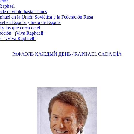
actor
 Raphael
e el vinilo hasta iTunes
el en la Unión Soviética y la Federación Rusa
el en España y fuera de España
y los que cerca de él
acción "¡Viva Raphael!"
e "¡Viva Raphael!"
РАФАЭЛЬ КАЖДЫЙ ДЕНЬ / RAPHAEL CADA DÍA