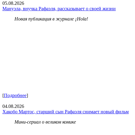
05.08.2026
Мануэла, внучка Рафаэля, рассказывает о своей жизни
Новая публикация в журнале ¡Hola!
[
Подробнее
]
04.08.2026
Хакобо Мартос, старший сын Рафаэля снимает новый фильм
Мини-сериал о великом комике