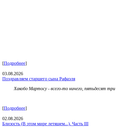
[
Подробнее
]
03.08.2026
Поздравляем старшего сына Рафаэля
Хакобо Мартосу - всего-то ничего, пятьдесят три
[
Подробнее
]
02.08.2026
Близость (В этом мире летящем...). Часть III