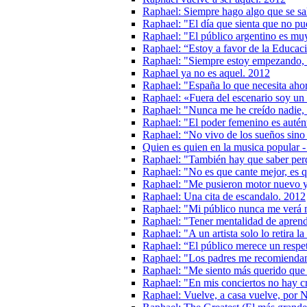
Raphael: Siempre hago algo que se sa
Raphael: "El día que sienta que no pu
Raphael: "El público argentino es mu
Raphael: “Estoy a favor de la Educac
Raphael: "Siempre estoy empezando, 
Raphael ya no es aquel. 2012
Raphael: "España lo que necesita ahor
Raphael: «Fuera del escenario soy un 
Raphael: "Nunca me he creído nadie, e
Raphael: "El poder femenino es autén
Raphael: “No vivo de los sueños sino 
Quien es quien en la musica popular 
Raphael: "También hay que saber perd
Raphael: "No es que cante mejor, es q
Raphael: "Me pusieron motor nuevo y
Raphael: Una cita de escandalo. 2012
Raphael: "Mi público nunca me verá 
Raphael: "Tener mentalidad de aprend
Raphael: "A un artista solo lo retira l
Raphael: “El público merece un respet
Raphael: "Los padres me recomiendan 
Raphael: "Me siento más querido que
Raphael: "En mis conciertos no hay cr
Raphael: Vuelve, a casa vuelve, por 