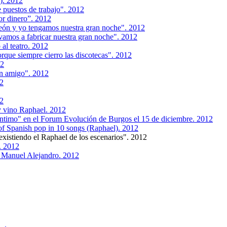
). 2012
 puestos de trabajo". 2012
or dinero”. 2012
eón y yo tengamos nuestra gran noche". 2012
vamos a fabricar nuestra gran noche". 2012
al teatro. 2012
que siempre cierro las discotecas". 2012
12
n amigo". 2012
12
12
 y vino Raphael. 2012
íntimo" en el Forum Evolución de Burgos el 15 de diciembre. 2012
 of Spanish pop in 10 songs (Raphael). 2012
existiendo el Raphael de los escenarios". 2012
. 2012
e Manuel Alejandro. 2012