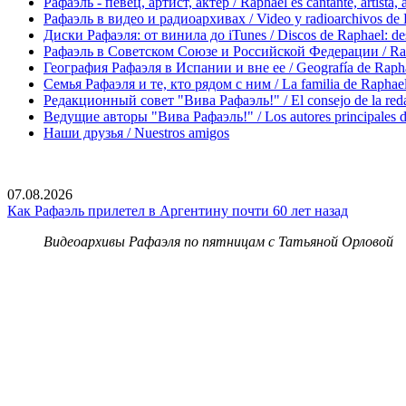
Рафаэль - певец, артист, актер / Raphael es cantante, artista, 
Рафаэль в видео и радиоархивах / Video y radioarchivos de
Диски Рафаэля: от винила до iTunes / Discos de Raphael: desd
Рафаэль в Советском Союзе и Российской Федерации / Rapha
География Рафаэля в Испании и вне ее / Geografía de Rapha
Семья Рафаэля и те, кто рядом с ним / La familia de Raphael 
Редакционный совет "Вива Рафаэль!" / El consejo de la red
Ведущие авторы "Вива Рафаэль!" / Los autores principales d
Наши друзья / Nuestros amigos
07.08.2026
Как Рафаэль прилетел в Аргентину почти 60 лет назад
Видеоархивы Рафаэля по пятницам с Татьяной Орловой