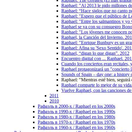
Raphael: The Greatest (El más grande
Raphael: "Al 2013 le pido millones de
Raphael: “Hace siglos que no canto p
Raphael: "Espero que el público de L
Raphael: "Entre los salmantinos y yo 
Raphael se va con su consuegro Bono 
Raphael: "Los jóvenes me conocen por
Raphael, la Canción del Invierno. 20
Raphael: "Enrique Bunbury es un gra
Raphael: Afina su 'Sexo Sentido'. 20
Raphael, “digan lo que digan”. 2012
Encuentro digital con ... Raphael. 20
Cuando los conciertos eran recitales,
Raphael protagonizará un "concierto 
Sounds of Spain – day one: a history
Raphael: "Mientras esté bien, seguirá 
Raphael comparte lo mejor de su vida
Vuelve Raphael, con las canciones d
2011
2010
Рафаэль в 2000-х / Raphael en los 2000s
Рафаэль в 1990-х / Raphael en los 1990s
Рафаэль в 1980-х / Raphael en los 1980s
Рафаэль в 1970-х / Raphael en los 1970s
Рафаэль в 1960-х / Raphael en los 1960s