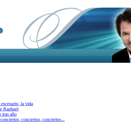
escenario, la vida
e Raphael
 tras aňo
ciertos, сonciertos, сonciertos...