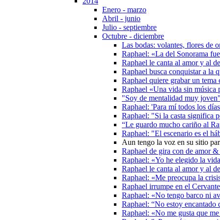
2014
Enero - marzo
Abril - junio
Julio - septiembre
Octubre - diciembre
Las bodas: volantes, flores de
Raphael: «La del Sonorama fue
Raphael le canta al amor y al 
Raphael busca conquistar a la 
Raphael quiere grabar un tema c
Raphael «Una vida sin música 
"Soy de mentalidad muy joven"
Raphael: 'Para mí todos los día
Raphael: "Si la casta significa 
“Le guardo mucho cariño al Rap
Raphael: "El escenario es el háb
Aun tengo la voz en su sitio pa
Raphael de gira con de amor &
Raphael: «Yo he elegido la vid
Raphael le canta al amor y al d
Raphael: «Me preocupa la crisis
Raphael irrumpe en el Cervante
Raphael: «No tengo barco ni av
Raphael: “No estoy encantado 
Raphael: «No me gusta que me