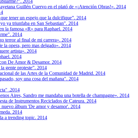
ubilarme?". 2014
ayetana Guillén Cuervo en el plató de «¡Atención Obras!». 2014
14
 que tener un espejo que la dulcifique”. 2014
 yo ya triunfaba en San Sebastian". 2014
 en la famosa «R» para Raphael. 2014
arme". 2014
 terror al final de mi carrera». 2014
e la opera, pero mas delgado». 2014
muere artista». 2014
phael. 2014
a con De Amor & Desamor. 2014
a gente proteste”. 2014
nacional de las Artes de la Comunidad de Madrid. 2014
 pasado, soy una cosa del mañana". 2014
cta" .2014
enos Aires, Sandro me mandaba una botella de champagne». 2014
uesta de Instrumentos Reciclados de Cateura. 2014
su nuevo álbum 'De amor y desamor'. 2014
lameda. 2014
la a trending topic. 2014