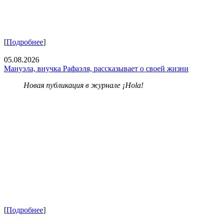
[
Подробнее
]
05.08.2026
Мануэла, внучка Рафаэля, рассказывает о своей жизни
Новая публикация в журнале ¡Hola!
[
Подробнее
]