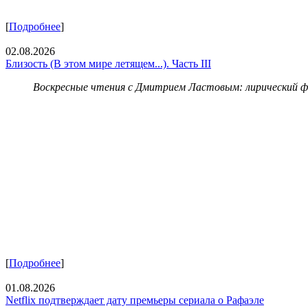
[
Подробнее
]
02.08.2026
Близость (В этом мире летящем...). Часть III
Воскресные чтения с Дмитрием Ластовым:
лирический 
[
Подробнее
]
01.08.2026
Netflix подтверждает дату премьеры сериала о Рафаэле