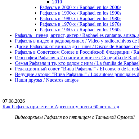
2010
Рафаэль в 2000-х / Raphael en los 2000s
Рафаэль в 1990-х / Raphael en los 1990s
Рафаэль в 1980-х / Raphael en los 1980s
Рафаэль в 1970-х / Raphael en los 1970s
Рафаэль в 1960-х / Raphael en los 1960s
Рафаэль - певец, артист, актер / Raphael es cantante, artista, 
Рафаэль в видео и радиоархивах / Video y radioarchivos de
Диски Рафаэля: от винила до iTunes / Discos de Raphael: desd
Рафаэль в Советском Союзе и Российской Федерации / Rapha
География Рафаэля в Испании и вне ее / Geografía de Rapha
Семья Рафаэля и те, кто рядом с ним / La familia de Raphael 
Редакционный совет "Вива Рафаэль!" / El consejo de la red
Ведущие авторы "Вива Рафаэль!" / Los autores principales d
Наши друзья / Nuestros amigos
07.08.2026
Как Рафаэль прилетел в Аргентину почти 60 лет назад
Видеоархивы Рафаэля по пятницам с Татьяной Орловой