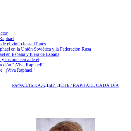
actor
 Raphael
e el vinilo hasta iTunes
el en la Unión Soviética y la Federación Rusa
el en España y fuera de España
y los que cerca de él
acción "¡Viva Raphael!"
e "¡Viva Raphael!"
РАФАЭЛЬ КАЖДЫЙ ДЕНЬ / RAPHAEL CADA DÍA