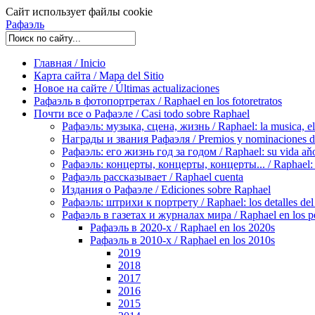
Сайт использует файлы cookie
Рафаэль
Главная / Inicio
Карта сайта / Mapa del Sitio
Новое на сайте / Últimas actualizaciones
Рафаэль в фотопортретах / Raphael en los fotoretratos
Почти все о Рафаэле / Casi todo sobre Raphael
Рафаэль: музыка, сцена, жизнь / Raphael: la musica, el 
Награды и звания Рафаэля / Premios y nominaciones d
Рафаэль: его жизнь год за годом / Raphael: su vida aňo
Рафаэль: концерты, концерты, концерты... / Raphael: con
Рафаэль рассказывает / Raphael cuenta
Издания о Рафаэле / Ediciones sobre Raphael
Рафаэль: штрихи к портрету / Raphael: los detalles del 
Рафаэль в газетах и журналах мира / Raphael en los pe
Рафаэль в 2020-х / Raphael en los 2020s
Рафаэль в 2010-х / Raphael en los 2010s
2019
2018
2017
2016
2015