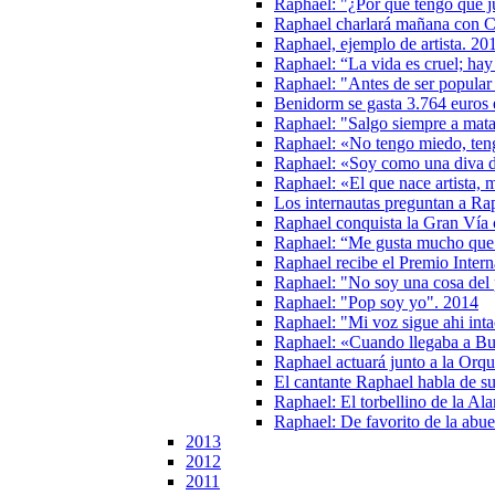
Raphael: "¿Por qué tengo que j
Raphael charlará mañana con C
Raphael, ejemplo de artista. 20
Raphael: “La vida es cruel; hay
Raphael: "Antes de ser popular
Benidorm se gasta 3.764 euros
Raphael: "Salgo siempre a mat
Raphael: «No tengo miedo, tengo
Raphael: «Soy como una diva d
Raphael: «El que nace artista, 
Los internautas preguntan a Ra
Raphael conquista la Gran Ví
Raphael: “Me gusta mucho que l
Raphael recibe el Premio Inter
Raphael: "No soy una cosa del
Raphael: "Pop soy yo". 2014
Raphael: "Mi voz sigue ahi inta
Raphael: «Cuando llegaba a Bu
Raphael actuará junto a la Orq
El cantante Raphael habla de 
Raphael: El torbellino de la A
Raphael: De favorito de la abue
2013
2012
2011