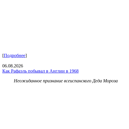
[
Подробнее
]
06.08.2026
Как Рафаэль побывал в Англии в 1968
Неожиданное признание всеиспанского Деда Мороза