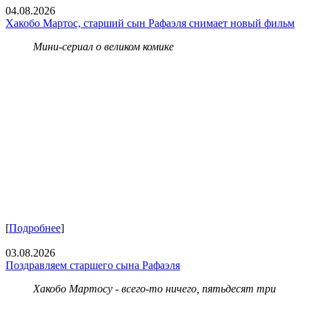
04.08.2026
Хакобо Мартос, старший сын Рафаэля снимает новый фильм
Мини-сериал о великом комике
[
Подробнее
]
03.08.2026
Поздравляем старшего сына Рафаэля
Хакобо Мартосу - всего-то ничего, пятьдесят три