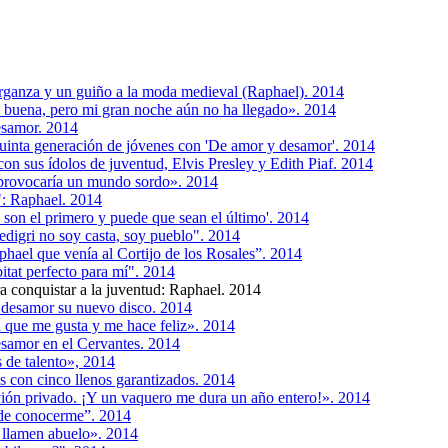
 organza y un guiño a la moda medieval (Raphael). 2014
 buena, pero mi gran noche aún no ha llegado». 2014
desamor. 2014
quinta generación de jóvenes con 'De amor y desamor'. 2014
on sus ídolos de juventud, Elvis Presley y Edith Piaf. 2014
provocaría un mundo sordo». 2014
: Raphael. 2014
s son el primero y puede que sean el último'. 2014
pedigri no soy casta, soy pueblo". 2014
hael que venía al Cortijo de los Rosales”. 2014
itat perfecto para mí". 2014
ra conquistar a la juventud: Raphael. 2014
 desamor su nuevo disco. 2014
a que me gusta y me hace feliz». 2014
esamor en el Cervantes. 2014
 de talento», 2014
s con cinco llenos garantizados. 2014
ión privado. ¡Y un vaquero me dura un año entero!». 2014
de conocerme”. 2014
 llamen abuelo». 2014