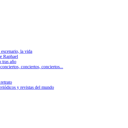
escenario, la vida
e Raphael
 tras aňo
ciertos, сonciertos, сonciertos...
retrato
riódicos y revistas del mundo