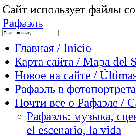
Сайт использует файлы co
Рафаэль
Главная / Inicio
Карта сайта / Mapa del S
Новое на сайте / Últimas
Рафаэль в фотопортретах 
Почти все о Рафаэле / C
Рафаэль: музыка, сцен
el escenario, la vida