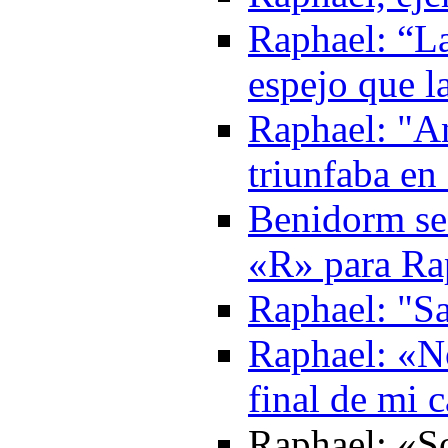
Raphael: “La
espejo que l
Raphael: "An
triunfaba en
Benidorm se 
«R» para Ra
Raphael: "S
Raphael: «No
final de mi 
Raphael: «So