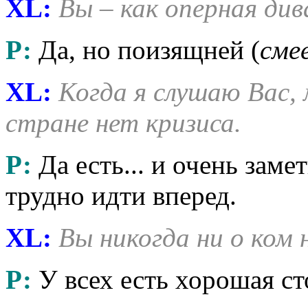
XL:
Вы – как оперная див
Р:
Да, но поизящней (
сме
XL:
Когда я слушаю Вас,
стране нет кризиса.
Р:
Да есть... и очень зам
трудно идти вперед.
XL:
Вы никогда ни о ком н
Р:
У всех есть хорошая ст