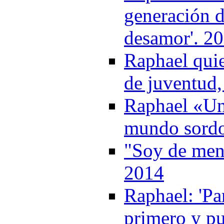
generación d
desamor'. 2
Raphael quie
de juventud,
Raphael «Un
mundo sord
"Soy de men
2014
Raphael: 'Pa
primero y pu