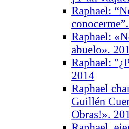
Raphael: “N
conocerme”.
Raphael: «N
abuelo». 20
Raphael: "¿P
2014
Raphael cha
Guillén Cuer
Obras!». 20
Raphael, eje