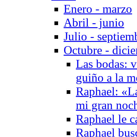
Enero - marzo
Abril - junio
Julio - septiem
Octubre - dici
Las bodas: v
guiño a la 
Raphael: «L
mi gran noc
Raphael le c
Raphael busc