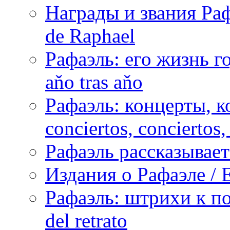
Награды и звания Раф
de Raphael
Рафаэль: его жизнь го
aňo tras aňo
Рафаэль: концерты, ко
conciertos, сonciertos, 
Рафаэль рассказывает 
Издания о Рафаэле / E
Рафаэль: штрихи к пор
del retrato