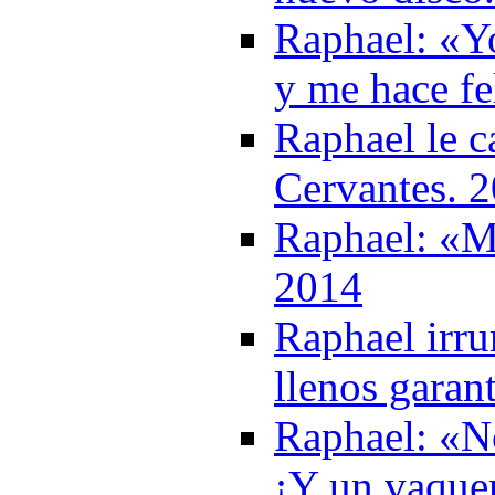
Raphael: «Yo
y me hace fe
Raphael le c
Cervantes. 
Raphael: «Me
2014
Raphael irru
llenos garan
Raphael: «No
¡Y un vaque