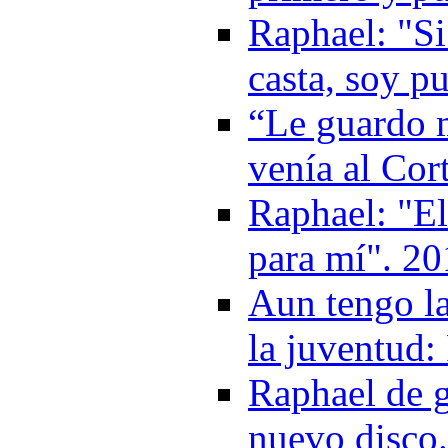
Raphael: "Si 
casta, soy p
“Le guardo 
venía al Cor
Raphael: "El 
para mí". 2
Aun tengo la
la juventud:
Raphael de 
nuevo disco