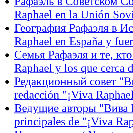
Рафаэль в Советском С
Raphael en la Unión Sovi
География Рафаэля в Исп
Raphael en España y fue
Семья Рафаэля и те, кто
Raphael y los que cerca d
Редакционный совет "Вив
redacción "¡Viva Raphael
Ведущие авторы "Вива Р
principales de "¡Viva Ra