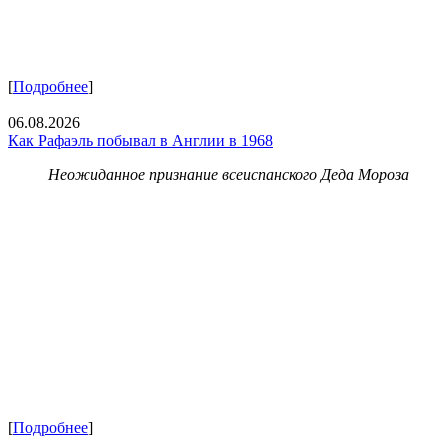
[
Подробнее
]
06.08.2026
Как Рафаэль побывал в Англии в 1968
Неожиданное признание всеиспанского Деда Мороза
[
Подробнее
]