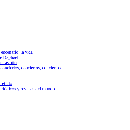
escenario, la vida
e Raphael
 tras aňo
ciertos, сonciertos, сonciertos...
retrato
riódicos y revistas del mundo