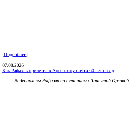
[
Подробнее
]
07.08.2026
Как Рафаэль прилетел в Аргентину почти 60 лет назад
Видеоархивы Рафаэля по пятницам с Татьяной Орловой