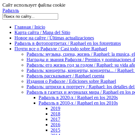
Сайт использует файлы cookie
Рафаэль
Главная / Inicio
Карта сайта / Mapa del Sitio
Новое на сайте / Últimas actualizaciones
Рафаэль в фотопортретах / Raphael en los fotoretratos
Почти все о Рафаэле / Casi todo sobre Raphael
Рафаэль: музыка, сцена, жизнь / Raphael: la musica, el 
Награды и звания Рафаэля / Premios y nominaciones d
Рафаэль: его жизнь год за годом / Raphael: su vida aňo
Рафаэль: концерты, концерты, концерты... / Raphael: con
Рафаэль рассказывает / Raphael cuenta
Издания о Рафаэле / Ediciones sobre Raphael
Рафаэль: штрихи к портрету / Raphael: los detalles del 
Рафаэль в газетах и журналах мира / Raphael en los pe
Рафаэль в 2020-х / Raphael en los 2020s
Рафаэль в 2010-х / Raphael en los 2010s
2019
2018
2017
2016
2015