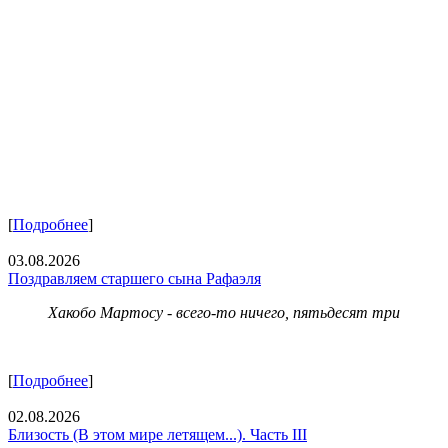
[
Подробнее
]
03.08.2026
Поздравляем старшего сына Рафаэля
Хакобо Мартосу - всего-то ничего, пятьдесят три
[
Подробнее
]
02.08.2026
Близость (В этом мире летящем...). Часть III