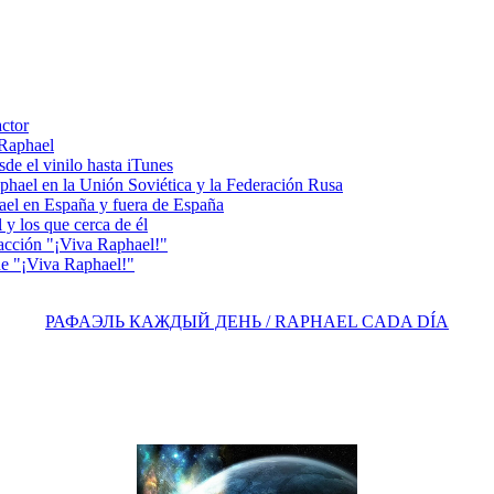
actor
 Raphael
e el vinilo hasta iTunes
el en la Unión Soviética y la Federación Rusa
el en España y fuera de España
y los que cerca de él
acción "¡Viva Raphael!"
e "¡Viva Raphael!"
РАФАЭЛЬ КАЖДЫЙ ДЕНЬ / RAPHAEL CADA DÍA