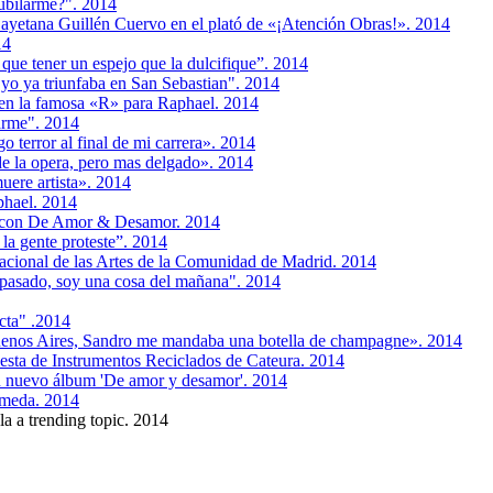
ubilarme?". 2014
ayetana Guillén Cuervo en el plató de «¡Atención Obras!». 2014
14
 que tener un espejo que la dulcifique”. 2014
 yo ya triunfaba en San Sebastian". 2014
 en la famosa «R» para Raphael. 2014
arme". 2014
 terror al final de mi carrera». 2014
e la opera, pero mas delgado». 2014
muere artista». 2014
phael. 2014
a con De Amor & Desamor. 2014
a gente proteste”. 2014
nacional de las Artes de la Comunidad de Madrid. 2014
 pasado, soy una cosa del mañana". 2014
cta" .2014
enos Aires, Sandro me mandaba una botella de champagne». 2014
uesta de Instrumentos Reciclados de Cateura. 2014
su nuevo álbum 'De amor y desamor'. 2014
lameda. 2014
la a trending topic. 2014