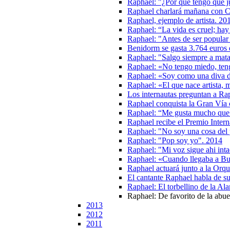
Raphael: "¿Por qué tengo que j
Raphael charlará mañana con C
Raphael, ejemplo de artista. 20
Raphael: “La vida es cruel; hay
Raphael: "Antes de ser popular
Benidorm se gasta 3.764 euros
Raphael: "Salgo siempre a mat
Raphael: «No tengo miedo, tengo
Raphael: «Soy como una diva d
Raphael: «El que nace artista, 
Los internautas preguntan a Ra
Raphael conquista la Gran Ví
Raphael: “Me gusta mucho que l
Raphael recibe el Premio Inter
Raphael: "No soy una cosa del
Raphael: "Pop soy yo". 2014
Raphael: "Mi voz sigue ahi inta
Raphael: «Cuando llegaba a Bu
Raphael actuará junto a la Orq
El cantante Raphael habla de 
Raphael: El torbellino de la A
Raphael: De favorito de la abue
2013
2012
2011