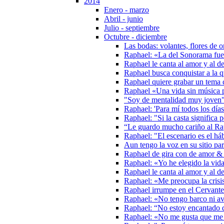
2014
Enero - marzo
Abril - junio
Julio - septiembre
Octubre - diciembre
Las bodas: volantes, flores de
Raphael: «La del Sonorama fue
Raphael le canta al amor y al 
Raphael busca conquistar a la 
Raphael quiere grabar un tema c
Raphael «Una vida sin música 
"Soy de mentalidad muy joven"
Raphael: 'Para mí todos los día
Raphael: "Si la casta significa 
“Le guardo mucho cariño al Rap
Raphael: "El escenario es el háb
Aun tengo la voz en su sitio pa
Raphael de gira con de amor &
Raphael: «Yo he elegido la vid
Raphael le canta al amor y al d
Raphael: «Me preocupa la crisis
Raphael irrumpe en el Cervante
Raphael: «No tengo barco ni av
Raphael: “No estoy encantado 
Raphael: «No me gusta que me