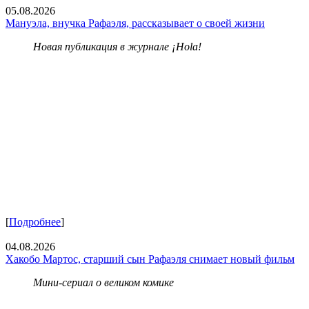
05.08.2026
Мануэла, внучка Рафаэля, рассказывает о своей жизни
Новая публикация в журнале ¡Hola!
[
Подробнее
]
04.08.2026
Хакобо Мартос, старший сын Рафаэля снимает новый фильм
Мини-сериал о великом комике