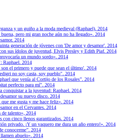
 organza y un guiño a la moda medieval (Raphael). 2014
 buena, pero mi gran noche aún no ha llegado». 2014
desamor. 2014
quinta generación de jóvenes con 'De amor y desamor'. 2014
on sus ídolos de juventud, Elvis Presley y Edith Piaf. 2014
provocaría un mundo sordo». 2014
: Raphael. 2014
s son el primero y puede que sean el último'. 2014
pedigri no soy casta, soy pueblo". 2014
hael que venía al Cortijo de los Rosales”. 2014
itat perfecto para mí". 2014
ra conquistar a la juventud: Raphael. 2014
 desamor su nuevo disco. 2014
a que me gusta y me hace feliz». 2014
esamor en el Cervantes. 2014
 de talento», 2014
s con cinco llenos garantizados. 2014
ión privado. ¡Y un vaquero me dura un año entero!». 2014
de conocerme”. 2014
 llamen abuelo». 2014