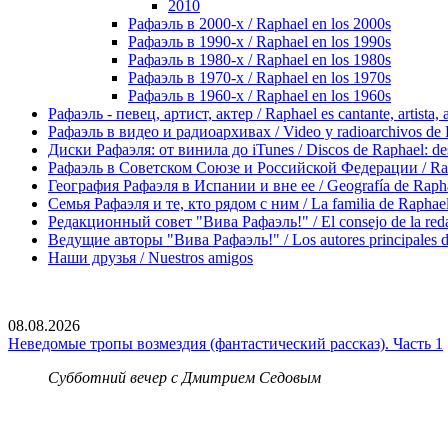
2010
Рафаэль в 2000-х / Raphael en los 2000s
Рафаэль в 1990-х / Raphael en los 1990s
Рафаэль в 1980-х / Raphael en los 1980s
Рафаэль в 1970-х / Raphael en los 1970s
Рафаэль в 1960-х / Raphael en los 1960s
Рафаэль - певец, артист, актер / Raphael es cantante, artista, 
Рафаэль в видео и радиоархивах / Video y radioarchivos de
Диски Рафаэля: от винила до iTunes / Discos de Raphael: desd
Рафаэль в Советском Союзе и Российской Федерации / Rapha
География Рафаэля в Испании и вне ее / Geografía de Rapha
Семья Рафаэля и те, кто рядом с ним / La familia de Raphael 
Редакционный совет "Вива Рафаэль!" / El consejo de la red
Ведущие авторы "Вива Рафаэль!" / Los autores principales d
Наши друзья / Nuestros amigos
08.08.2026
Неведомые тропы возмездия (фантастический рассказ). Часть 1
Субботний вечер с Дмитрием Седовым