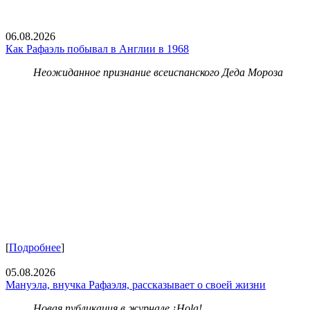
06.08.2026
Как Рафаэль побывал в Англии в 1968
Неожиданное признание всеиспанского Деда Мороза
[
Подробнее
]
05.08.2026
Мануэла, внучка Рафаэля, рассказывает о своей жизни
Новая публикация в журнале ¡Hola!