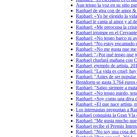
Aun tengo la voz en su sitio pa
Raphael de gira con de amor &
Raphael: «Yo he elegido la vid
Raphael le canta al amor y al d
Raphael: «Me preocupa la crisis
Raphael irrumpe en el Cervante
Raphael: «No tengo barco ni av
Raphael: “No estoy encantado 
Raphael: «No me gusta que me
Raphael: "¿Por qué tengo que j
Raphael charlará mañana con C
Raphael, ejemplo de artista. 20
Raphael: “La vida es cruel; hay
Raphael: "Antes de ser popular
Benidorm se gasta 3.764 euros
Raphael: "Salgo siempre a mat
Raphael: «No tengo miedo, tengo
Raphael: «Soy como una diva d
Raphael: «El que nace artista, 
Los internautas preguntan a Ra
Raphael conquista la Gran Ví
Raphael: “Me gusta mucho que l
Raphael recibe el Premio Inter
Raphael: "No soy una cosa del