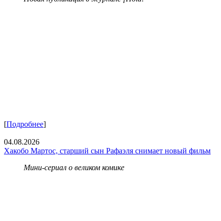
[
Подробнее
]
04.08.2026
Хакобо Мартос, старший сын Рафаэля снимает новый фильм
Мини-сериал о великом комике