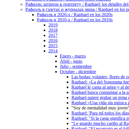
Рафаэль: штрихи к портрету / Raphael: los detalles del 
Рафаэль в газетах и журналах мира / Raphael en los pe
Рафаэль в 2020-х / Raphael en los 2020s
Рафаэль в 2010-х / Raphael en los 2010s
2019
2018
2017
2016
2015
2014
Enero - marzo
Abril - junio
Julio - septiembre
Octubre - diciembre
Las bodas: volantes, flores de
Raphael: «La del Sonorama fue
Raphael le canta al amor y al 
Raphael busca conquistar a la 
Raphael quiere grabar un tema c
Raphael «Una vida sin música 
"Soy de mentalidad muy joven"
Raphael: 'Para mí todos los día
Raphael: "Si la casta significa 
“Le guardo mucho cariño al Rap
Raphael: "El escenario es el háb