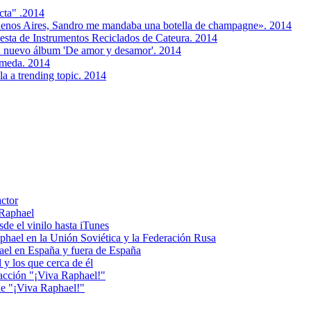
cta" .2014
enos Aires, Sandro me mandaba una botella de champagne». 2014
uesta de Instrumentos Reciclados de Cateura. 2014
su nuevo álbum 'De amor y desamor'. 2014
lameda. 2014
la a trending topic. 2014
actor
 Raphael
e el vinilo hasta iTunes
el en la Unión Soviética y la Federación Rusa
el en España y fuera de España
y los que cerca de él
acción "¡Viva Raphael!"
e "¡Viva Raphael!"