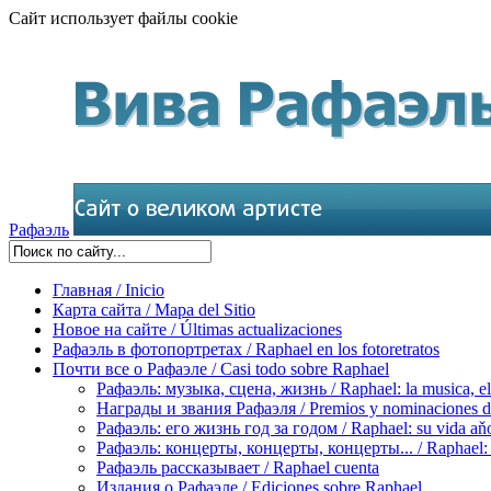
Сайт использует файлы cookie
Рафаэль
Главная / Inicio
Карта сайта / Mapa del Sitio
Новое на сайте / Últimas actualizaciones
Рафаэль в фотопортретах / Raphael en los fotoretratos
Почти все о Рафаэле / Casi todo sobre Raphael
Рафаэль: музыка, сцена, жизнь / Raphael: la musica, el 
Награды и звания Рафаэля / Premios y nominaciones d
Рафаэль: его жизнь год за годом / Raphael: su vida aňo
Рафаэль: концерты, концерты, концерты... / Raphael: con
Рафаэль рассказывает / Raphael cuenta
Издания о Рафаэле / Ediciones sobre Raphael