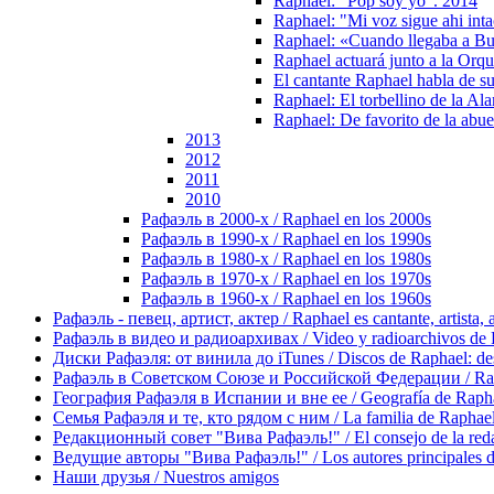
Raphael: "Pop soy yo". 2014
Raphael: "Mi voz sigue ahi inta
Raphael: «Cuando llegaba a Bu
Raphael actuará junto a la Orq
El cantante Raphael habla de 
Raphael: El torbellino de la A
Raphael: De favorito de la abue
2013
2012
2011
2010
Рафаэль в 2000-х / Raphael en los 2000s
Рафаэль в 1990-х / Raphael en los 1990s
Рафаэль в 1980-х / Raphael en los 1980s
Рафаэль в 1970-х / Raphael en los 1970s
Рафаэль в 1960-х / Raphael en los 1960s
Рафаэль - певец, артист, актер / Raphael es cantante, artista, 
Рафаэль в видео и радиоархивах / Video y radioarchivos de
Диски Рафаэля: от винила до iTunes / Discos de Raphael: desd
Рафаэль в Советском Союзе и Российской Федерации / Rapha
География Рафаэля в Испании и вне ее / Geografía de Rapha
Семья Рафаэля и те, кто рядом с ним / La familia de Raphael 
Редакционный совет "Вива Рафаэль!" / El consejo de la red
Ведущие авторы "Вива Рафаэль!" / Los autores principales d
Наши друзья / Nuestros amigos