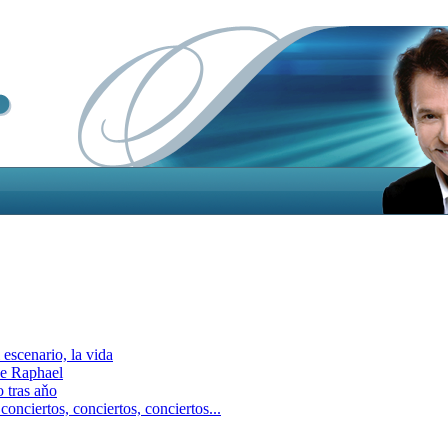
escenario, la vida
e Raphael
 tras aňo
ciertos, сonciertos, сonciertos...