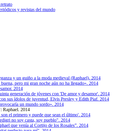
retrato
riódicos y revistas del mundo
 organza y un guiño a la moda medieval (Raphael). 2014
 buena, pero mi gran noche aún no ha llegado». 2014
desamor. 2014
quinta generación de jóvenes con 'De amor y desamor'. 2014
on sus ídolos de juventud, Elvis Presley y Edith Piaf. 2014
provocaría un mundo sordo». 2014
: Raphael. 2014
s son el primero y puede que sean el último'. 2014
pedigri no soy casta, soy pueblo". 2014
hael que venía al Cortijo de los Rosales”. 2014
itat perfecto para mí". 2014