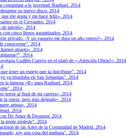
ra conquistar a la juventud: Raphael. 2014
 desamor su nuevo disco. 2014
a que me gusta y me hace feliz». 2014
esamor en el Cervantes. 2014
 de talento», 2014
s con cinco llenos garantizados. 2014
ión privado. ¡Y un vaquero me dura un año entero!». 2014
de conocerme”. 2014
 llamen abuelo». 2014
ubilarme?". 2014
ayetana Guillén Cuervo en el plató de «¡Atención Obras!». 2014
14
 que tener un espejo que la dulcifique”. 2014
 yo ya triunfaba en San Sebastian". 2014
 en la famosa «R» para Raphael. 2014
arme". 2014
 terror al final de mi carrera». 2014
e la opera, pero mas delgado». 2014
muere artista». 2014
phael. 2014
a con De Amor & Desamor. 2014
a gente proteste”. 2014
nacional de las Artes de la Comunidad de Madrid. 2014
 pasado, soy una cosa del mañana". 2014