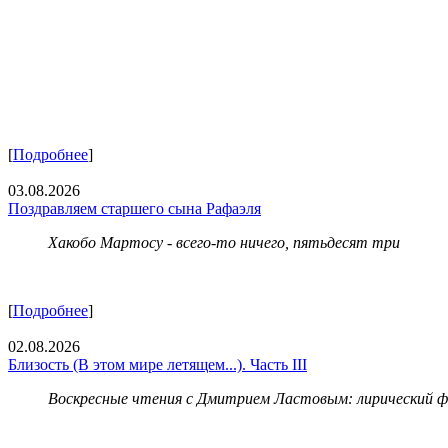
[
Подробнее
]
03.08.2026
Поздравляем старшего сына Рафаэля
Хакобо Мартосу - всего-то ничего, пятьдесят три
[
Подробнее
]
02.08.2026
Близость (В этом мире летящем...). Часть III
Воскресные чтения с Дмитрием Ластовым:
лирический 