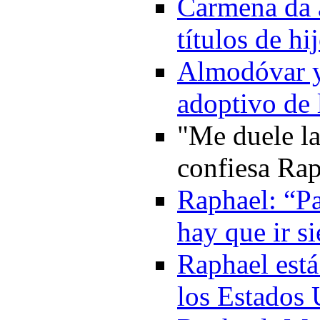
Carmena da 
títulos de h
Almodóvar y 
adoptivo de 
"Me duele la
confiesa Ra
Raphael: “Pa
hay que ir s
Raphael está
los Estados