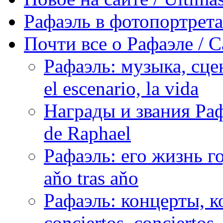
Рафаэль в фотопортретах 
Почти все о Рафаэле / C
Рафаэль: музыка, сцен
el escenario, la vida
Награды и звания Раф
de Raphael
Рафаэль: его жизнь го
aňo tras aňo
Рафаэль: концерты, ко
conciertos, сonciertos, 