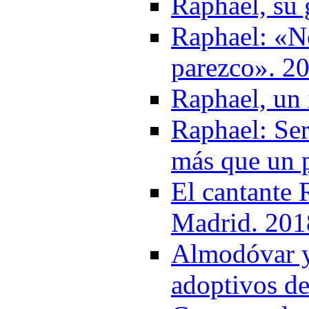
Raphael, su 
Raphael: «N
parezco». 2
Raphael, un 
Raphael: Se
más que un 
El cantante 
Madrid. 201
Almodóvar y
adoptivos d