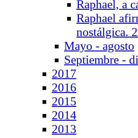
Raphael, a c
Raphael afir
nostálgica. 
Mayo - agosto
Septiembre - d
2017
2016
2015
2014
2013