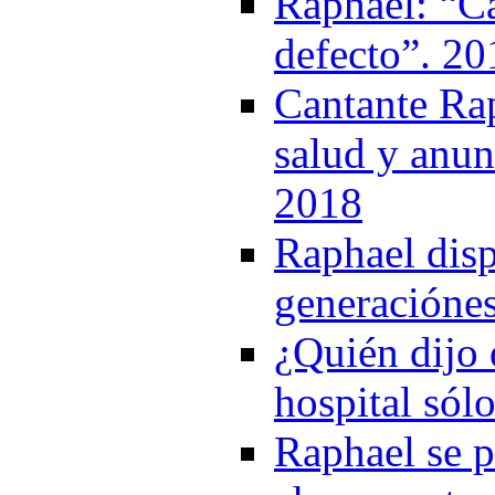
Raphael: “Ca
defecto”. 20
Cantante Rap
salud y anunc
2018
Raphael disp
generacióne
¿Quién dijo 
hospital sól
Raphael se p