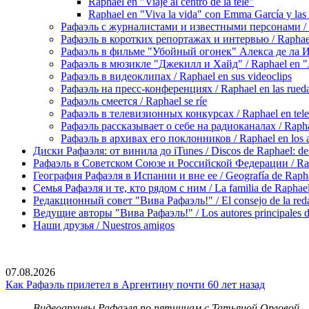
Raphael en "Viaje al centro de la tele"
Raphael en "Viva la vida" con Emma García y las 
Рафаэль с журналистами и известными персонами / Rap
Рафаэль в коротких репортажах и интервью / Raphael en
Рафаэль в фильме "Убойный огонек" Алекса де ла Игле
Рафаэль в мюзикле "Джекилл и Хайд" / Raphael en "J
Рафаэль в видеоклипах / Raphael en sus videoclips
Рафаэль на пресс-конференциях / Raphael en las rueda
Рафаэль смеется / Raphael se ríe
Рафаэль в телевизионных конкурсах / Raphael en tele
Рафаэль рассказывает о себе на радиоканалах / Raphael
Рафаэль в архивах его поклонников / Raphael en los ar
Диски Рафаэля: от винила до iTunes / Discos de Raphael: desd
Рафаэль в Советском Союзе и Российской Федерации / Rapha
География Рафаэля в Испании и вне ее / Geografía de Rapha
Семья Рафаэля и те, кто рядом с ним / La familia de Raphael 
Редакционный совет "Вива Рафаэль!" / El consejo de la red
Ведущие авторы "Вива Рафаэль!" / Los autores principales d
Наши друзья / Nuestros amigos
07.08.2026
Как Рафаэль прилетел в Аргентину почти 60 лет назад
Видеоархивы Рафаэля по пятницам с Татьяной Орловой