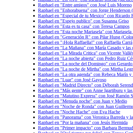
Raphael en "Entre amigos" con José Luis Moreno
Raphael en "Enhorabuena" con Jorge Henderson (
Raphael en "Especial de tu Mexico" con Ricardo
Raphael en "Espejo publico" con Susanna Griso
Raphael en "Esta es tu casa" con Teresa Campos
Raphael en "Esta noche Mariasela" con Mariasela
Raphael en "Generación R" con Pilar Hung (Colo
Raphael en "¡Hola Raffaella!" con Raffaella Carrá
Raphael en "La Mañana" con María Casado y las o
Raphael en "La Mirada Critica" con Vicente Vall
Raphael en "La noche abierta" con Pedro Ruiz Cé
Raphael en "La noche del Domingo" con Gerardo 
Raphael en "La noche de Mirtha" con Mirtha Legr
Raphael en "La otra agenda" con Rebeca Marín y l
Raphael en "Luar" con José Gayoso
Raphael en "Madrid Directo" con Déborah Serend
Raphael en "Más gente" con Anne Igartiburu y las 
Raphael en "Matutino Express" con José Ramón Sa
Raphael en "Menuda noche" con Juan y Medio
Raphael en "Noche de Ronda" con Juan Guillermo 
Raphael en "Noche Hache" con Eva Hache
Raphael en "Panorama" con Veronica Barreda y las
Raphael en "Por la mañana" con Jesús Hermida
Raphael en "Primer impacto" con Barbara Bermud