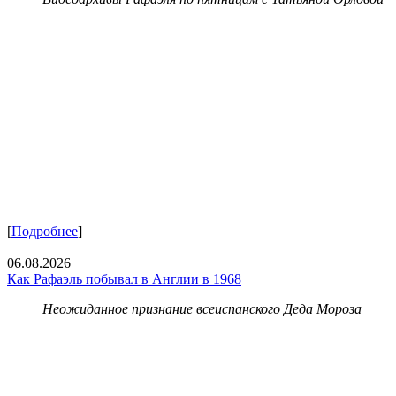
[
Подробнее
]
06.08.2026
Как Рафаэль побывал в Англии в 1968
Неожиданное признание всеиспанского Деда Мороза