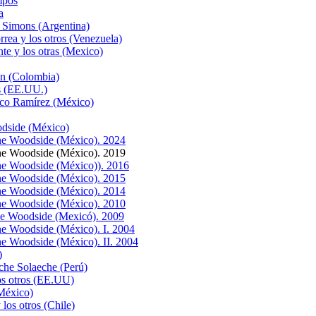
mpos
a
 Simons (Argentina)
rea y los otros (Venezuela)
te y los otras (Mexico)
ón (Colombia)
s (EE.UU.)
sco Ramírez (México)
odside (México)
ne Woodside (México). 2024
ne Woodside (México). 2019
ne Woodside (México)). 2016
ne Woodside (México). 2015
ne Woodside (México). 2014
ne Woodside (México). 2010
ne Woodside (Mexicó). 2009
e Woodside (México). I. 2004
e Woodside (México). II. 2004
)
che Solaeche (Perú)
os otros (EE.UU)
México)
los otros (Chile)