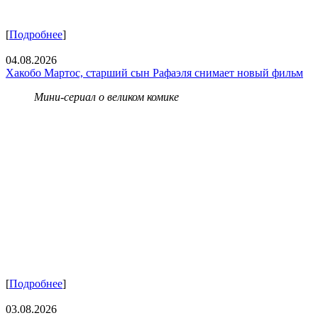
[
Подробнее
]
04.08.2026
Хакобо Мартос, старший сын Рафаэля снимает новый фильм
Мини-сериал о великом комике
[
Подробнее
]
03.08.2026