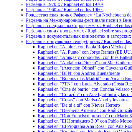
Рафаэль в 1970-х / Raphael en los 1970s
Рафаэль в 1960-х / Raphael en los 1960s
Рождественская ночь с Рафаэлем / La Nochebuena de
Рафаэль на Международном фестивале песни в Винье-де
Рафаэль в специальных программах / Raphael en los p
Рафаэль о своих программах / Raphael sobre sus prog
Рафаэль в документальных кинолентах и авторских реп
Рафаэль в популярных телерубриках / Raphael en las 
Raphael en "Al aire" con Paola Rojas (México)
Raphael en "Al Punto" con Jorge Ramos (EE.UU.
Raphael en "Amigas y conocidas" con Inés Balleste
Raphael en "Andalucía Directo" con Mar Gutierrez
Raphael en "¡Atención Obras!" con Cayetana Gui
Raphael en "BFN' con Andreu Buenafuente
Raphael en "Buenos dias Madrid" con Amalia Enri
Raphael en "7TN" con Lucia Alvarado (Costa Ric
Raphael en "Cine de barrio" con Concha Velasco y
Raphael en "Corazón" con Ane Igartiburu y las otr
Raphael en "Cosas" con Marisa Abad y los otros
Raphael en "De tú a tú" con Nieves Herrero
Raphael en "Despierta América" con Raúl Gonzále
Raphael en "Don Francisco presenta" con Mario 
Raphael en "El Hormiguero 3.0" con Pablo Motos
Raphael en "El Programa Ana Rosa" con Ana Ros
Raphael en "En vivo" con Ricardo Rocha (Mexic