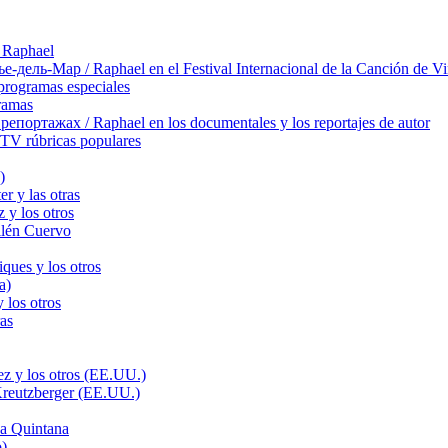
 Raphael
ль-Мар / Raphael en el Festival Internacional de la Canción de Vi
rogramas especiales
ramas
ортажах / Raphael en los documentales y los reportajes de autor
TV rúbricas populares
)
r y las otras
 y los otros
llén Cuervo
ques y los otros
a)
 los otros
as
z y los otros (EE.UU.)
Kreutzberger (EE.UU.)
a Quintana
o)