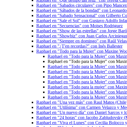
Raphael en "Qué tiempo tan feliz" con Teresa Ca
Raphael en "Sabados circulares" con Pipo Mancer
Raphael en "Sábados de la bondad" con Leonardo
Raphael en "Sabado Sensacional" con Gilberto Cor
Raphael en "Sale el Sol" con Gustavo Adolfo Infan
Raphael en "Secuencias" con Moises Rodriguez
Raphael en "Show de las estrellas" con Jorge Bar
Raphael en "Showbiz" con Juan Carlos Arciniega
Raphael en "Siempre en domingo" con Raúl Vela
Raphael en "¿T'en recordas?" con Inés Ballester
Raphael en "Todo para la Mujer" con Maxine Wo
Raphael en "Todo para la Mujer" con Maxi
Raphael en "Todo para la Mujer" con Maxi
Raphael en "Todo para la Mujer" con Maxi
Raphael en "Todo para la Mujer" con Maxi
Raphael en "Todo para la Mujer" con Maxi
Raphael en "Todo para la Mujer" con Maxi
Raphael en "Todo para la mujer" con Maxi
Raphael en "Todo para la Mujer" con Maxin
Raphael en "Todo para la Mujer" con Maxin
Raphael en "Una vez más" con Raul Matos (Chile
Raphael en "Utilísima" con Carmen Velazco y Me
Raphael en "Un nuevo día" con Daniel Sarcos y l
Raphael en "24 horas" con Jacobo Zabludovsky (
Raphael en "Viva el Lunes" con Cecilia Bolocco y 