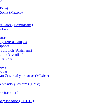
Perú)
 Rocha (México)
 Álvarez (Dominicana)
mbia)
tras
és y Teresa Campos
spedes
Sofovich (Argentina)
and (Argentina)
as otras
ipity
otras
n Cristobal y los otros (México)
Vivado y los otros (Chile)
 otras (Perú)
o y los otros (EE.UU.)