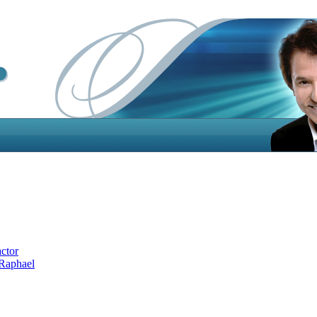
actor
 Raphael