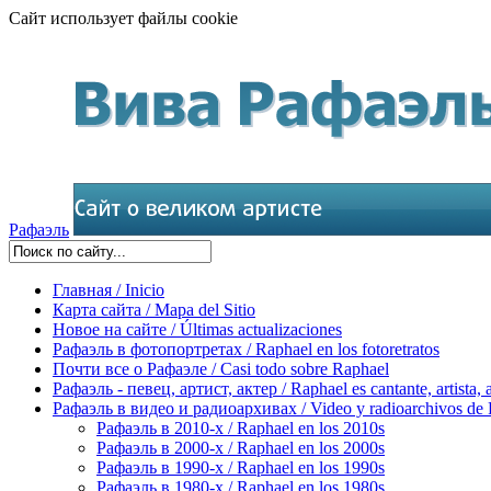
Сайт использует файлы cookie
Рафаэль
Главная / Inicio
Карта сайта / Mapa del Sitio
Новое на сайте / Últimas actualizaciones
Рафаэль в фотопортретах / Raphael en los fotoretratos
Почти все о Рафаэле / Casi todo sobre Raphael
Рафаэль - певец, артист, актер / Raphael es cantante, artista, 
Рафаэль в видео и радиоархивах / Video y radioarchivos de
Рафаэль в 2010-х / Raphael en los 2010s
Рафаэль в 2000-х / Raphael en los 2000s
Рафаэль в 1990-х / Raphael en los 1990s
Рафаэль в 1980-х / Raphael en los 1980s