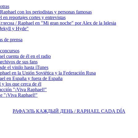
otras
hael con los periodistas y personas famosas
 reportajes cortes y entrevistas
сиа / Raphael en "Mi gran noche" por Alex de la Iglesia
ekyll y Hyde"
s de prensa
concursos
 cuenta de él en el radio
chivos de sus fans
e el vinilo hasta iTunes
el en la Unión Soviética y la Federación Rusa
el en España y fuera de España
y los que cerca de él
acción "¡Viva Raphael!"
e "¡Viva Raphael!"
РАФАЭЛЬ КАЖДЫЙ ДЕНЬ / RAPHAEL CADA DÍA