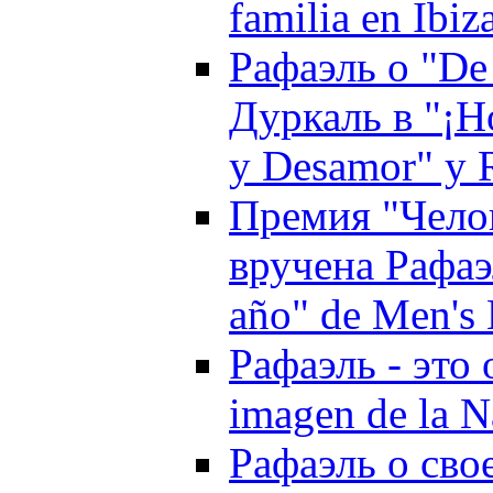
familia en Ibiz
Рафаэль о "De
Дуркаль в "¡Ho
y Desamor" y R
Премия "Челов
вручена Рафаэ
año" de Men's 
Рафаэль - это 
imagen de la 
Рафаэль о сво