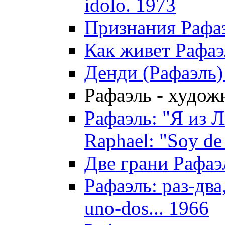
idolo. 1973
Признания Рафаэл
Как живет Рафаэ
Денди (Рафаэль) 
Рафаэль - художн
Рафаэль: "Я из Л
Raphael: "Soy de 
Две грани Рафаэл
Рафаэль: раз-два,
uno-dos... 1966