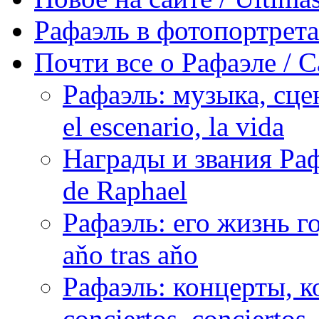
Рафаэль в фотопортретах 
Почти все о Рафаэле / C
Рафаэль: музыка, сцен
el escenario, la vida
Награды и звания Раф
de Raphael
Рафаэль: его жизнь го
aňo tras aňo
Рафаэль: концерты, ко
conciertos, сonciertos, 