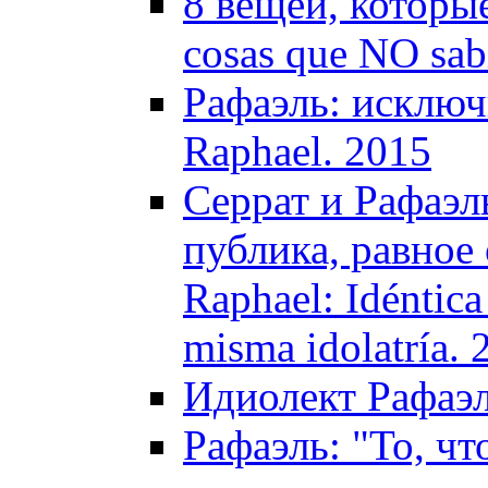
8 вещей, которые
cosas que NO sab
Рафаэль: исключи
Raphael. 2015
Серрат и Рафаэль
публика, равное 
Raphael: Idéntica 
misma idolatría. 
Идиолект Рафаэля
Рафаэль: "То, чт