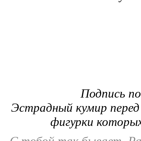
Подпись п
Эстрадный кумир пере
фигурки которых
- С тобой так бывает, Р