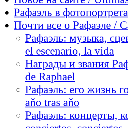
Рафаэль в фотопортретах 
Почти все о Рафаэле / C
Рафаэль: музыка, сцен
el escenario, la vida
Награды и звания Раф
de Raphael
Рафаэль: его жизнь го
aňo tras aňo
Рафаэль: концерты, ко
conciertos, сonciertos, 