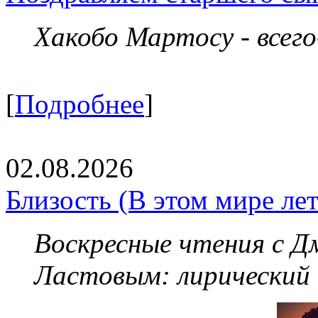
Хакобо Мартосу - всег
[
Подробнее
]
02.08.2026
Близость (В этом мире летя
Воскресные чтения с 
Ластовым:
лирический