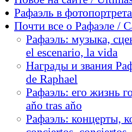
Рафаэль в фотопортретах 
Почти все о Рафаэле / C
Рафаэль: музыка, сцен
el escenario, la vida
Награды и звания Раф
de Raphael
Рафаэль: его жизнь го
aňo tras aňo
Рафаэль: концерты, ко
conciertos, сonciertos, 