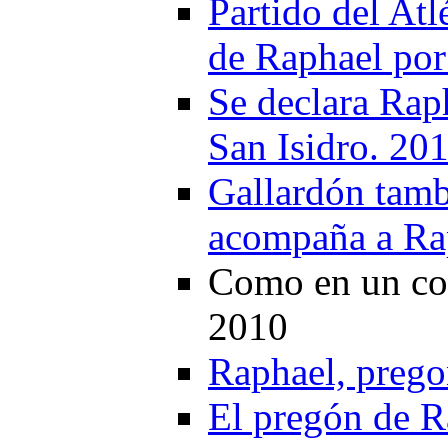
Partido del Atl
de Raphael por
Se declara Raph
San Isidro. 20
Gallardón tambi
acompaña a Rap
Como en un con
2010
Raphael, prego
El pregón de R