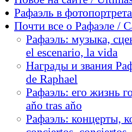
Рафаэль в фотопортретах 
Почти все о Рафаэле / C
Рафаэль: музыка, сцен
el escenario, la vida
Награды и звания Раф
de Raphael
Рафаэль: его жизнь го
aňo tras aňo
Рафаэль: концерты, ко
conciertos, сonciertos, 