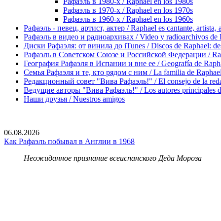
Рафаэль в 1980-х / Raphael en los 1980s
Рафаэль в 1970-х / Raphael en los 1970s
Рафаэль в 1960-х / Raphael en los 1960s
Рафаэль - певец, артист, актер / Raphael es cantante, artista, 
Рафаэль в видео и радиоархивах / Video y radioarchivos de
Диски Рафаэля: от винила до iTunes / Discos de Raphael: desd
Рафаэль в Советском Союзе и Российской Федерации / Rapha
География Рафаэля в Испании и вне ее / Geografía de Rapha
Семья Рафаэля и те, кто рядом с ним / La familia de Raphael 
Редакционный совет "Вива Рафаэль!" / El consejo de la red
Ведущие авторы "Вива Рафаэль!" / Los autores principales d
Наши друзья / Nuestros amigos
06.08.2026
Как Рафаэль побывал в Англии в 1968
Неожиданное признание всеиспанского Деда Мороза