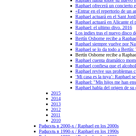
Raphael habla sobre su nuevo se
Raphael ofrecerá un concierto e
«Entrar en el repertorio de un a
Raphael actuará en el Sant Jord
Raphael actuará en Alicante el
Raphael: el ultimo divo. 2016
Los indies tras el nuevo disco 
Bertín Osborne recibe a Raphae
Raphael siempre vuelve por Na
Raphael se lo da todo a Bertín:
Bertín Osborne recibe a Raphael
Raphael cuenta dramático momen
Raphael confiesa que el alcohol 
Raphael revive sus problemas c
‘Mi casa es la tuya’: Raphael s
Raphael: "Mis hijos me han ens
Raphael habla del origen de s
2015
2014
2013
2012
2011
2010
Рафаэль в 2000-х / Raphael en los 2000s
Рафаэль в 1990-х / Raphael en los 1990s