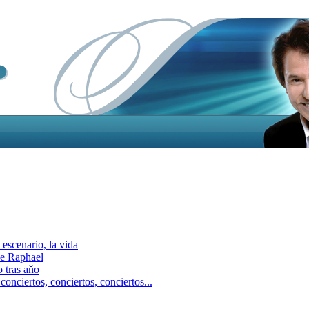
escenario, la vida
e Raphael
 tras aňo
ciertos, сonciertos, сonciertos...