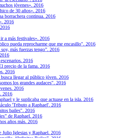
muchos jóvenes». 2016
hico de 30 años». 2016
na borrachera continua. 2016
e». 2016
 2016
ir a más festivales». 2016
blico pueda reprocharme que me encasillo". 2016
soy, más fuerzas tengo”. 2016
 2016
 escenarios. 2016
El precio de la fama. 2016
os. 2016
 busca llegar al público jóven. 2016
 somos los grandes audaces". 2016
jóvenes. 2016
ú. 2016
phael y le suplicaba que actuase en la isla. 2016
áculo 'Tributo a Raphael'. 2016
nitos bailes". 2016
iles” de Raphael. 2016
chos años más. 2016
re Julio Iglesias y Raphael. 2016