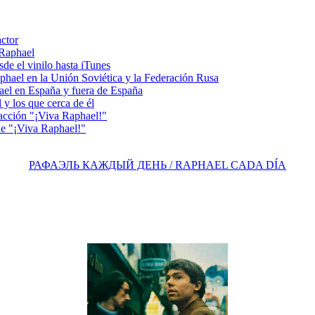
actor
 Raphael
e el vinilo hasta iTunes
el en la Unión Soviética y la Federación Rusa
el en España y fuera de España
y los que cerca de él
acción "¡Viva Raphael!"
e "¡Viva Raphael!"
РАФАЭЛЬ КАЖДЫЙ ДЕНЬ / RAPHAEL CADA DÍA