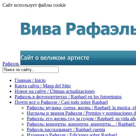
Сайт использует файлы cookie
Рафаэль
Главная / Inicio
Карта сайта / Mapa del Sitio
Новое на сайте / Últimas actualizaciones
Рафаэль в фотопортретах / Raphael en los fotoretratos
Почти все о Рафаэле / Casi todo sobre Raphael
Рафаэль: музыка, сцена, жизнь / Raphael: la musica, el 
Награды и звания Рафаэля / Premios y nominaciones d
Рафаэль: его жизнь год за годом / Raphael: su vida aňo
Рафаэль: концерты, концерты, концерты... / Raphael: con
Рафаэль рассказывает / Raphael cuenta
Издания о Рафаэле / Ediciones sobre Raphael