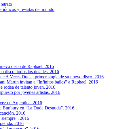
retrato
riódicos y revistas del mundo
l nuevo disco de Raphael. 2016
o disco: todos los detalles. 2016
ue A Veces Duela, primer single de su nuevo disco. 2016
i Martín invitan a “Infinitos bailes” a Raphael. 2016
e rodea de talento joven. 2016
puesto por jóvenes artistas. 2016
vez en Argentina. 2016
 de Bunbury en “La Duda Desnuda”. 2016
canción. 2016
e siempre". 2016
spedida. 2016
n’ al escenario”. 2016