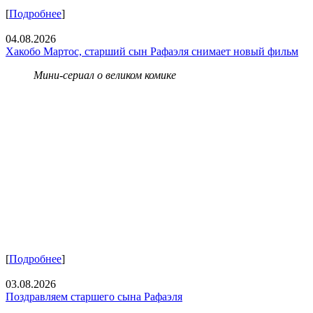
[
Подробнее
]
04.08.2026
Хакобо Мартос, старший сын Рафаэля снимает новый фильм
Мини-сериал о великом комике
[
Подробнее
]
03.08.2026
Поздравляем старшего сына Рафаэля