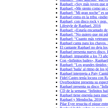
Raphael: «Soy más joven que 
Raphael: «Me siento como un c
Raphael: "Mi gran noche’’ es u
Raphael entra en la tribu «indi
Raphael, con disco rock y pop.
Lifestyle de Raphael. 2016
Raphael: «Estaría encantado de 
Raphael: "No quiero que mi pú
Raphael: “Cuanto más veterano 
Raphael canta para los chavos.
El cantante Raphael no deja los
Raphael presenta nuevo disco. 
Raphael, imparable a los 73 añ
Con «Infinitos bailes», Raphael
Raphael: "Los grandes tímidos
Raphael 'baila' al ritmo de los 
Raphael interpreta a Paty Cant
Fidel Castro tenía locura con Ra
Overbooking presenta su espect
Raphael presenta su disco "Infi
CD de la semana: “Infinitos ba
Raphael tiene energía para mu
Raphael y Mendocha. 2016
Pilar Eyre resucita el pique ent