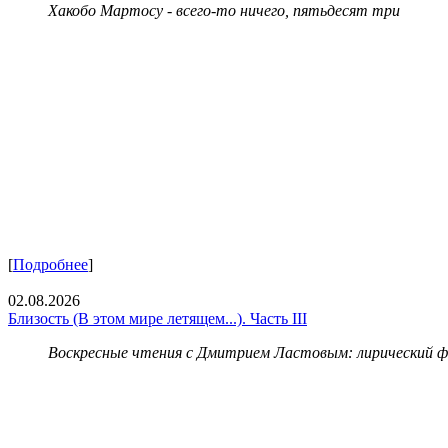
Хакобо Мартосу - всего-то ничего, пятьдесят три
[
Подробнее
]
02.08.2026
Близость (В этом мире летящем...). Часть III
Воскресные чтения с Дмитрием Ластовым:
лирический 