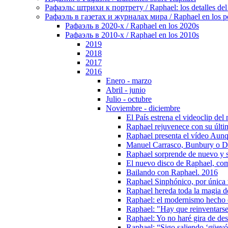
Рафаэль: штрихи к портрету / Raphael: los detalles del 
Рафаэль в газетах и журналах мира / Raphael en los pe
Рафаэль в 2020-х / Raphael en los 2020s
Рафаэль в 2010-х / Raphael en los 2010s
2019
2018
2017
2016
Enero - marzo
Abril - junio
Julio - octubre
Noviembre - diciembre
El País estrena el videoclip de
Raphael rejuvenece con su últim
Raphael presenta el vídeo Aunq
Manuel Carrasco, Bunbury o Dan
Raphael sorprende de nuevo y s
El nuevo disco de Raphael, com
Bailando con Raphael. 2016
Raphael Sinphónico, por única 
Raphael hereda toda la magia
Raphael: el modernismo hecho 
Raphael: "Hay que reinventars
Raphael: Yo no haré gira de de
Raphael: “Sigo saliendo ‘güevó