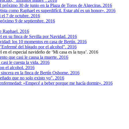
ncillo, “Infinitos Bailes”. 2016
l próximo 30 de junio en la Plaza de Toros de Algeciras. 2016
rtista como Raphael es superdifícil. Estar ahí es un honor». 2016
i el 7 de octubre. 2016
 próximo 9 de septiembre. 2016
de Raphael. 2016
l en su finca de Sevilla por Navidad. 2016
vidad: los 10 momentos en casa de Bertín. 2016
 "Enfermé del hígado por el alcohol". 2016
 en el especial navideño de ‘Mi casa es la tuya’. 2016
to que casi le causa la muerte. 2016
casi le cuesta la vida. 2016
on el alcohol. 2016
e sincera en la finca de Bertín Osborne. 2016
eñado que no solo existo yo". 2016
u enfermedad: «Empecé a beber porque me hacía dormir». 2016