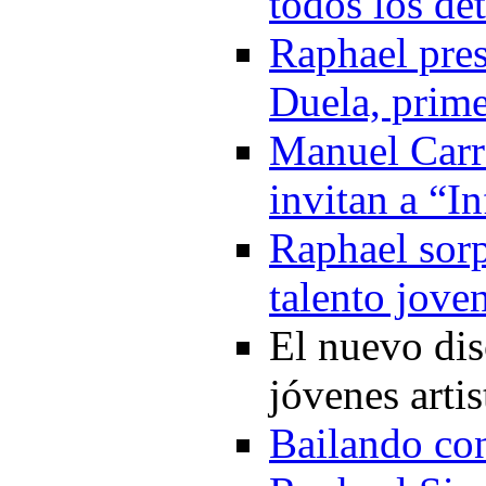
todos los de
Raphael pre
Duela, prime
Manuel Carr
invitan a “I
Raphael sorp
talento jove
El nuevo di
jóvenes arti
Bailando co