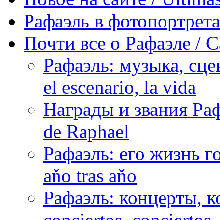
Рафаэль в фотопортретах 
Почти все о Рафаэле / C
Рафаэль: музыка, сцен
el escenario, la vida
Награды и звания Раф
de Raphael
Рафаэль: его жизнь го
aňo tras aňo
Рафаэль: концерты, ко
conciertos, сonciertos, 