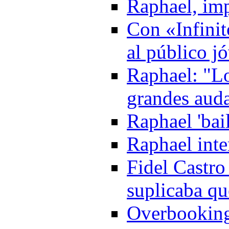
Raphael, imp
Con «Infinit
al público j
Raphael: "Lo
grandes aud
Raphael 'bai
Raphael inte
Fidel Castro
suplicaba qu
Overbooking 