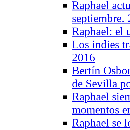
Raphael actu
septiembre.
Raphael: el 
Los indies t
2016
Bertín Osbor
de Sevilla p
Raphael siem
momentos en
Raphael se l