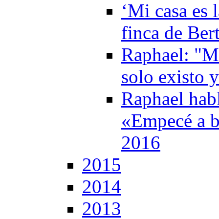
‘Mi casa es l
finca de Ber
Raphael: "M
solo existo 
Raphael habl
«Empecé a b
2016
2015
2014
2013