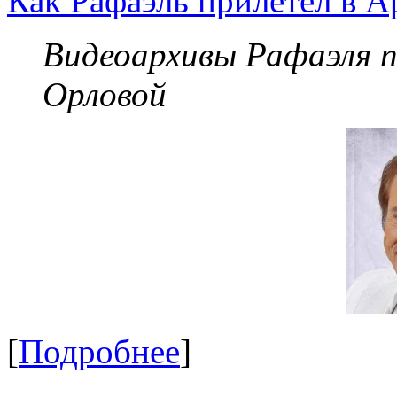
Как Рафаэль прилетел в А
Видеоархивы Рафаэля 
Орловой
[
Подробнее
]