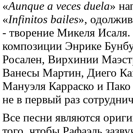
«
Aunque a veces duela
» на
«
Infinitos bailes
», одолжив
- творение Микеля Исаля.
композиции Энрике Бунбу
Росален, Вирхинии Маэстр
Ванесы Мартин, Диего Ка
Мануэля Карраско и Пако
не в первый раз сотрудни
Все песни являются ориг
того, чтобы Рафаэль зазву