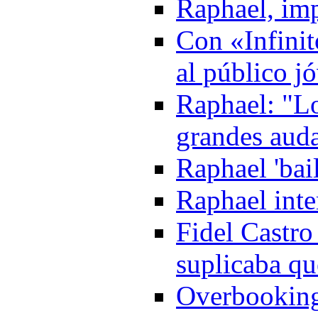
Raphael, imp
Con «Infinit
al público j
Raphael: "Lo
grandes aud
Raphael 'bai
Raphael inte
Fidel Castro
suplicaba qu
Overbooking 