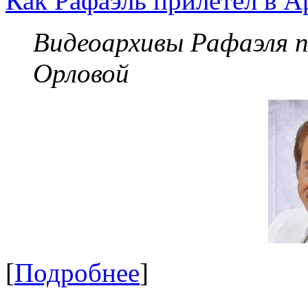
Как Рафаэль прилетел в А
Видеоархивы Рафаэля 
Орловой
[
Подробнее
]