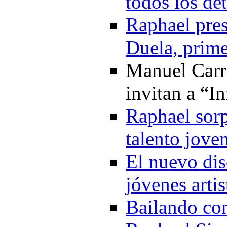
todos los de
Raphael pre
Duela, prime
Manuel Carr
invitan a “I
Raphael sorp
talento jove
El nuevo di
jóvenes arti
Bailando co