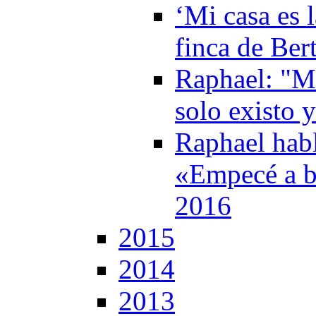
‘Mi casa es l
finca de Ber
Raphael: "M
solo existo 
Raphael habl
«Empecé a b
2016
2015
2014
2013