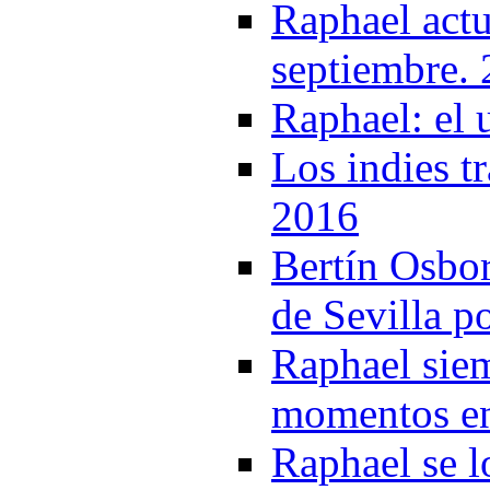
Raphael actu
septiembre.
Raphael: el 
Los indies t
2016
Bertín Osbor
de Sevilla p
Raphael siem
momentos en
Raphael se l