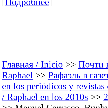
[
Подробнее
]
Главная / Inicio
>>
Почти в
Raphael
>>
Рафаэль в газе
en los periódicos y revista
/ Raphael en los 2010s
>>
>>
Manuel Carrasco, Bunbu