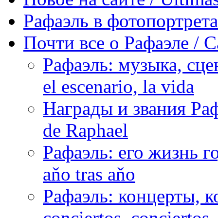
Рафаэль в фотопортретах 
Почти все о Рафаэле / C
Рафаэль: музыка, сцен
el escenario, la vida
Награды и звания Раф
de Raphael
Рафаэль: его жизнь го
aňo tras aňo
Рафаэль: концерты, ко
conciertos, сonciertos, 