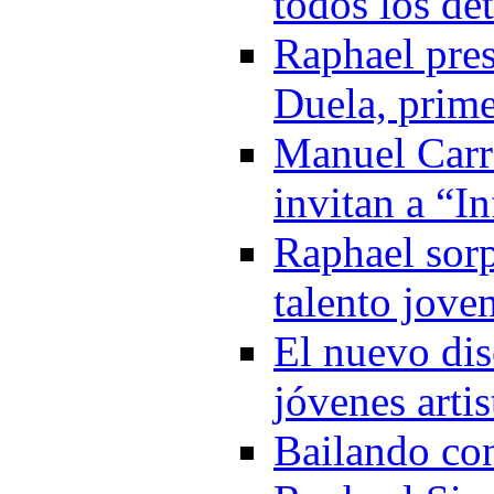
todos los de
Raphael pre
Duela, prime
Manuel Carr
invitan a “I
Raphael sorp
talento jove
El nuevo di
jóvenes arti
Bailando co