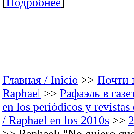
[
Подробнее
]
Главная / Inicio
>>
Почти в
Raphael
>>
Рафаэль в газе
en los periódicos y revista
/ Raphael en los 2010s
>>
>>
Raphael: "No quiero qu