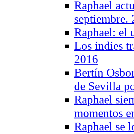
Raphael actu
septiembre.
Raphael: el 
Los indies t
2016
Bertín Osbor
de Sevilla p
Raphael siem
momentos en
Raphael se l