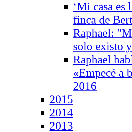
‘Mi casa es l
finca de Ber
Raphael: "M
solo existo 
Raphael habl
«Empecé a b
2016
2015
2014
2013