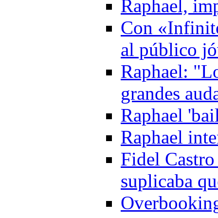
Raphael, imp
Con «Infinit
al público j
Raphael: "Lo
grandes aud
Raphael 'bai
Raphael inte
Fidel Castro
suplicaba qu
Overbooking 