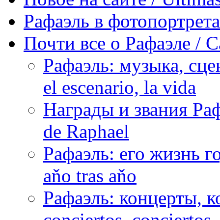
Рафаэль в фотопортретах 
Почти все о Рафаэле / C
Рафаэль: музыка, сцен
el escenario, la vida
Награды и звания Раф
de Raphael
Рафаэль: его жизнь го
aňo tras aňo
Рафаэль: концерты, ко
conciertos, сonciertos, 