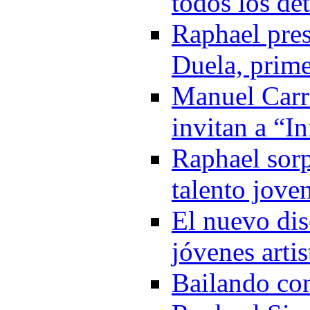
todos los de
Raphael pre
Duela, prime
Manuel Carr
invitan a “I
Raphael sorp
talento jove
El nuevo di
jóvenes arti
Bailando co