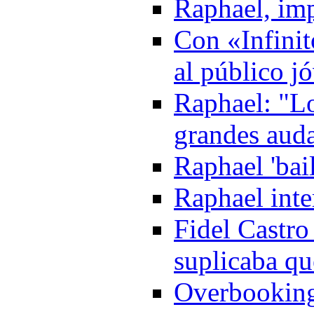
Raphael, imp
Con «Infinit
al público j
Raphael: "Lo
grandes aud
Raphael 'bai
Raphael inte
Fidel Castro
suplicaba qu
Overbooking 