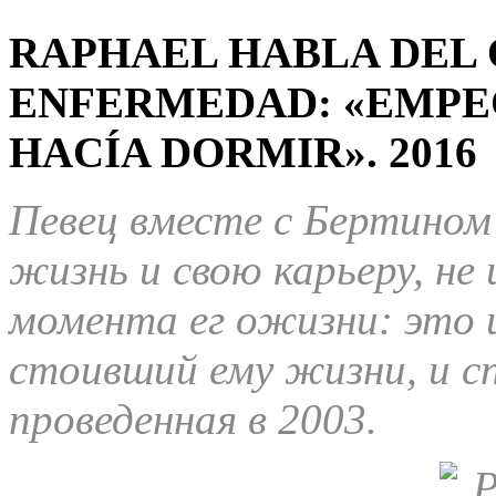
RAPHAEL HABLA DEL 
ENFERMEDAD: «EMPE
HACÍA DORMIR».
2016
Певец
вместе
с
Бертино
жизнь
и
свою
карьеру
,
не
момента
ег о
жизни
:
это 
стоивший
ему
жизни
,
и
с
проведенная в
2003.