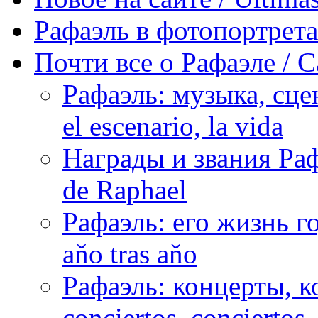
Рафаэль в фотопортретах 
Почти все о Рафаэле / C
Рафаэль: музыка, сцен
el escenario, la vida
Награды и звания Раф
de Raphael
Рафаэль: его жизнь го
aňo tras aňo
Рафаэль: концерты, ко
conciertos, сonciertos, 