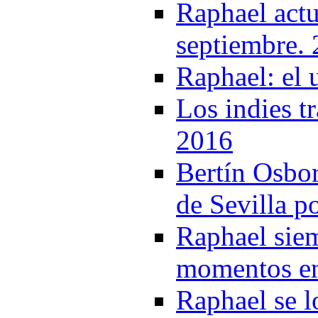
Raphael actu
septiembre.
Raphael: el 
Los indies t
2016
Bertín Osbor
de Sevilla p
Raphael siem
momentos en
Raphael se l