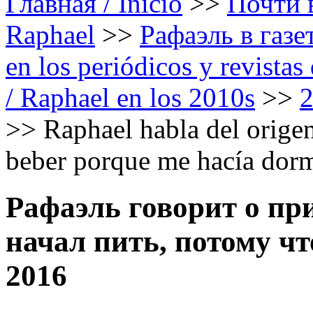
Главная / Inicio
>>
Почти в
Raphael
>>
Рафаэль в газе
en los periódicos y revista
/ Raphael en los 2010s
>>
>>
Raphael habla del orige
beber porque me hacía dor
Рафаэль говорит о пр
начал пить, потому чт
2016