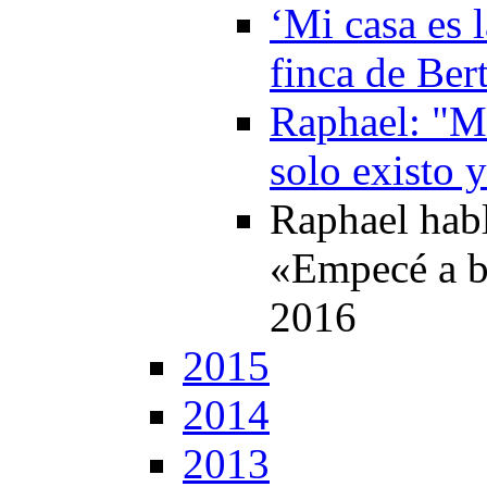
‘Mi casa es l
finca de Ber
Raphael: "M
solo existo 
Raphael habl
«Empecé a b
2016
2015
2014
2013