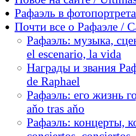
Рафаэль в фотопортретах 
Почти все о Рафаэле / C
Рафаэль: музыка, сцен
el escenario, la vida
Награды и звания Раф
de Raphael
Рафаэль: его жизнь го
aňo tras aňo
Рафаэль: концерты, ко
conciertos, сonciertos, 