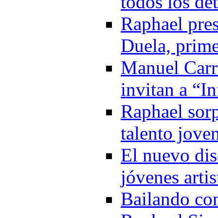
todos los de
Raphael pre
Duela, prime
Manuel Carr
invitan a “I
Raphael sorp
talento jove
El nuevo di
jóvenes arti
Bailando co