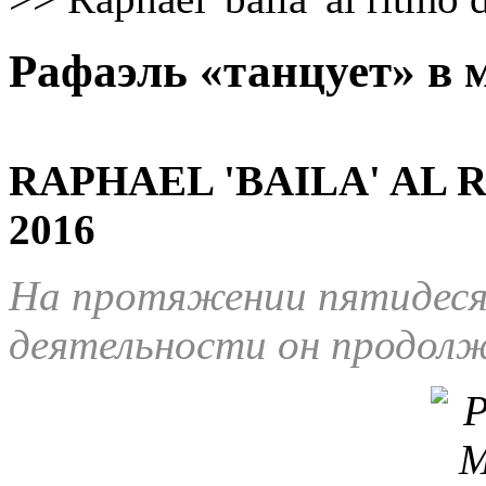
Рафаэль «танцует» в 
RAPHAEL 'BAILA' AL 
2016
На
протяжении
пятидес
деятельности
он
продолж