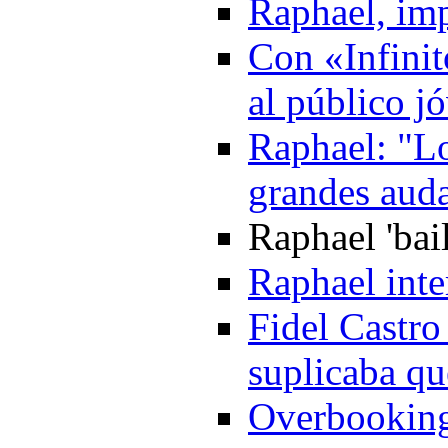
Raphael, imp
Con «Infinit
al público j
Raphael: "Lo
grandes aud
Raphael 'bai
Raphael inte
Fidel Castro
suplicaba qu
Overbooking 