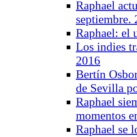
Raphael actu
septiembre.
Raphael: el 
Los indies t
2016
Bertín Osbor
de Sevilla p
Raphael siem
momentos en
Raphael se l