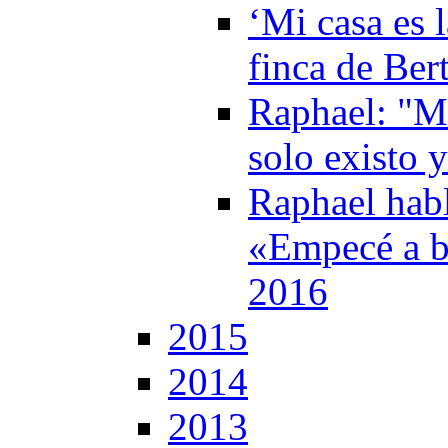
‘Mi casa es l
finca de Ber
Raphael: "M
solo existo 
Raphael habl
«Empecé a b
2016
2015
2014
2013