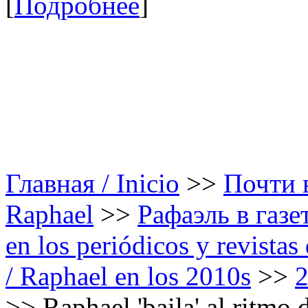
[
Подробнее
]
Главная / Inicio
>>
Почти в
Raphael
>>
Рафаэль в газе
en los periódicos y revista
/ Raphael en los 2010s
>>
>>
Raphael 'baila' al ritmo 