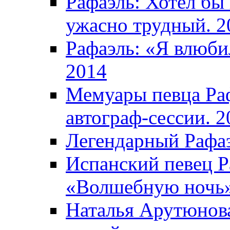
Рафаэль: Хотел бы
ужасно трудный. 2
Рафаэль: «Я влюбил
2014
Мемуары певца Раф
автограф-сессии. 2
Легендарный Рафаэ
Испанский певец Р
«Волшебную ночь»
Наталья Арутюнова