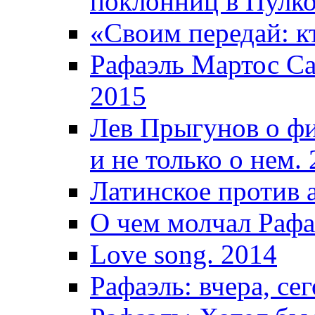
поклонниц в Пулко
«Своим передай: кт
Рафаэль Мартос Са
2015
Лев Прыгунов о фи
и не только о нем.
Латинское против 
О чем молчал Рафа
Love song. 2014
Рафаэль: вчера, сег