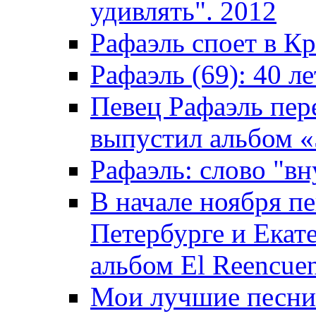
удивлять". 2012
Рафаэль споет в К
Рафаэль (69): 40 ле
Певец Рафаэль пер
выпустил альбом «5
Рафаэль: слово "вн
В начале ноября пе
Петербурге и Екат
альбом El Reencuen
Мои лучшие песни