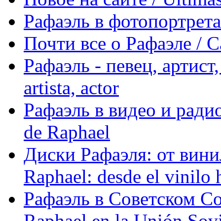
Рафаэль в фотопортретах 
Почти все о Рафаэле / C
Рафаэль - певец, артист, 
artista, actor
Рафаэль в видео и радио
de Raphael
Диски Рафаэля: от винил
Raphael: desde el vinilo 
Рафаэль в Советском С
Raphael en la Unión Sovi