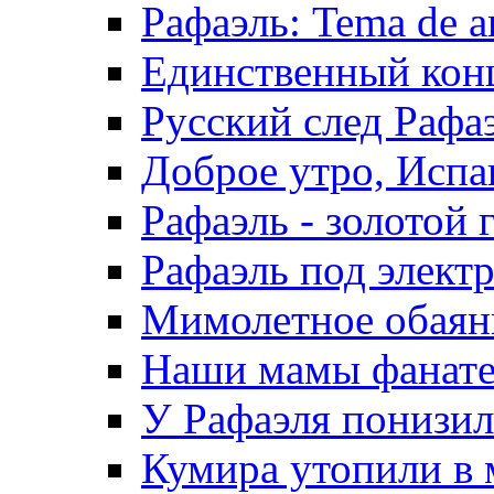
Рафаэль: Tema de a
Единственный конц
Русский след Рафа
Доброе утро, Испа
Рафаэль - золотой 
Рафаэль под элект
Мимолетное обаяни
Наши мамы фанател
У Рафаэля понизилс
Кумира утопили в 