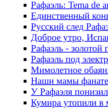
Рафаэль: Tema de a
Единственный конц
Русский след Рафа
Доброе утро, Испа
Рафаэль - золотой 
Рафаэль под элект
Мимолетное обаяни
Наши мамы фанател
У Рафаэля понизилс
Кумира утопили в 