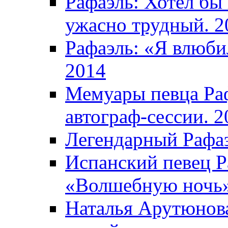
Рафаэль: Хотел бы
ужасно трудный. 2
Рафаэль: «Я влюбил
2014
Мемуары певца Раф
автограф-сессии. 2
Легендарный Рафаэ
Испанский певец Р
«Волшебную ночь»
Наталья Арутюнова