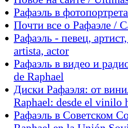
Рафаэль в фотопортретах 
Почти все о Рафаэле / C
Рафаэль - певец, артист, 
artista, actor
Рафаэль в видео и радио
de Raphael
Диски Рафаэля: от винил
Raphael: desde el vinilo 
Рафаэль в Советском С
Raphael en la Unión Sovi