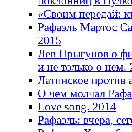
поклонниц в Пулко
«Своим передай: кт
Рафаэль Мартос Са
2015
Лев Прыгунов о фи
и не только о нем.
Латинское против 
О чем молчал Рафа
Love song. 2014
Рафаэль: вчера, сег