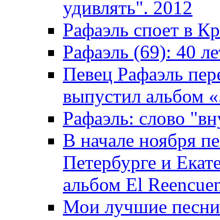
удивлять". 2012
Рафаэль споет в К
Рафаэль (69): 40 ле
Певец Рафаэль пер
выпустил альбом «5
Рафаэль: слово "вн
В начале ноября пе
Петербурге и Екат
альбом El Reencuen
Мои лучшие песни