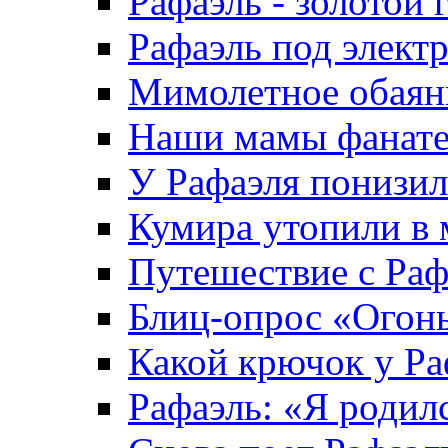
Рафаэль - золотой 
Рафаэль под элект
Мимолетное обаяни
Наши мамы фанател
У Рафаэля понизилс
Кумира утопили в 
Путешествие с Раф
Блиц-опрос «Огон
Какой крючок у Ра
Рафаэль: «Я родил