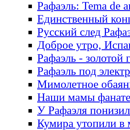
Рафаэль: Tema de a
Единственный конц
Русский след Рафа
Доброе утро, Испа
Рафаэль - золотой 
Рафаэль под элект
Мимолетное обаяни
Наши мамы фанател
У Рафаэля понизилс
Кумира утопили в 