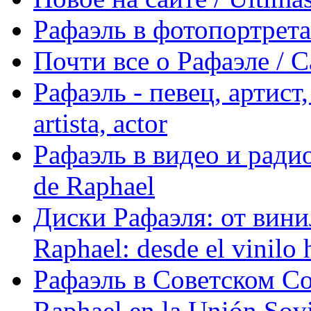
Рафаэль в фотопортретах 
Почти все о Рафаэле / C
Рафаэль - певец, артист, 
artista, actor
Рафаэль в видео и радио
de Raphael
Диски Рафаэля: от винил
Raphael: desde el vinilo 
Рафаэль в Советском С
Raphael en la Unión Sovi