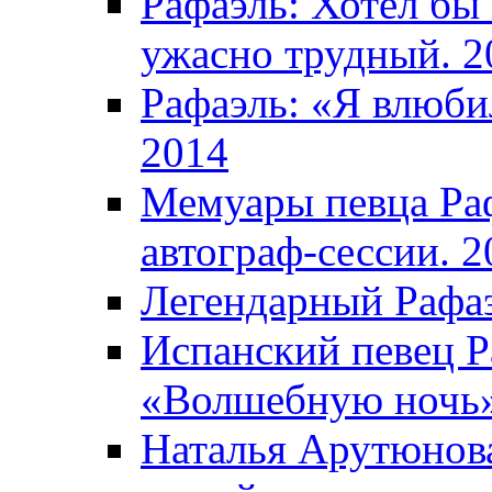
Рафаэль: Хотел бы
ужасно трудный. 2
Рафаэль: «Я влюбил
2014
Мемуары певца Раф
автограф-сессии. 2
Легендарный Рафаэ
Испанский певец Р
«Волшебную ночь»
Наталья Арутюнова