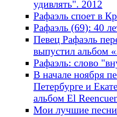
удивлять". 2012
Рафаэль споет в К
Рафаэль (69): 40 ле
Певец Рафаэль пер
выпустил альбом «5
Рафаэль: слово "вн
В начале ноября пе
Петербурге и Екат
альбом El Reencuen
Мои лучшие песни