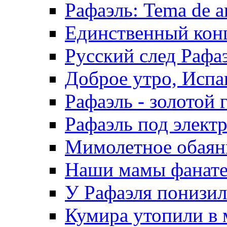
Рафаэль: Tema de a
Единственный конц
Русский след Рафа
Доброе утро, Испа
Рафаэль - золотой 
Рафаэль под элект
Мимолетное обаяни
Наши мамы фанател
У Рафаэля понизилс
Кумира утопили в 