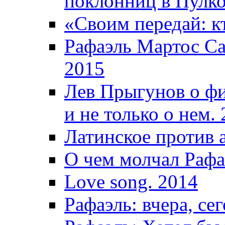
поклонниц в Пулко
«Своим передай: кт
Рафаэль Мартос Са
2015
Лев Прыгунов о фи
и не только о нем.
Латинское против 
О чем молчал Рафа
Love song. 2014
Рафаэль: вчера, сег