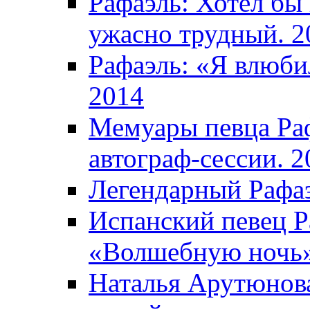
Рафаэль: Хотел бы
ужасно трудный. 2
Рафаэль: «Я влюбил
2014
Мемуары певца Раф
автограф-сессии. 2
Легендарный Рафаэ
Испанский певец Р
«Волшебную ночь»
Наталья Арутюнова