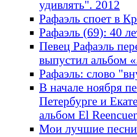
удивлять". 2012
Рафаэль споет в К
Рафаэль (69): 40 ле
Певец Рафаэль пер
выпустил альбом «5
Рафаэль: слово "вн
В начале ноября пе
Петербурге и Екат
альбом El Reencuen
Мои лучшие песни