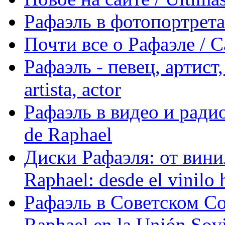
Рафаэль в фотопортретах 
Почти все о Рафаэле / C
Рафаэль - певец, артист, 
artista, actor
Рафаэль в видео и радио
de Raphael
Диски Рафаэля: от винил
Raphael: desde el vinilo 
Рафаэль в Советском С
Raphael en la Unión Sovi