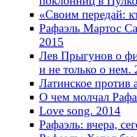
поклонниц в Пулко
«Своим передай: кт
Рафаэль Мартос Са
2015
Лев Прыгунов о фи
и не только о нем.
Латинское против 
О чем молчал Рафа
Love song. 2014
Рафаэль: вчера, сег