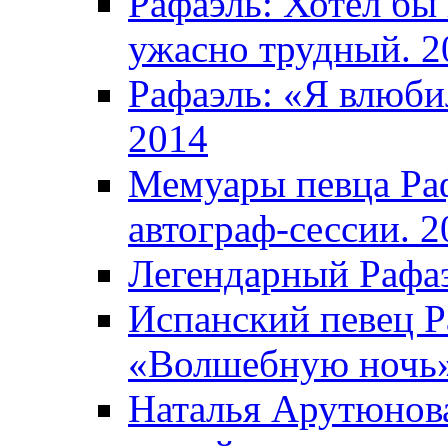
Рафаэль: Хотел бы
ужасно трудный. 2
Рафаэль: «Я влюбил
2014
Мемуары певца Раф
автограф-сессии. 2
Легендарный Рафаэ
Испанский певец Р
«Волшебную ночь»
Наталья Арутюнова