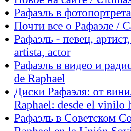
Рафаэль в фотопортретах 
Почти все о Рафаэле / C
Рафаэль - певец, артист, 
artista, actor
Рафаэль в видео и радио
de Raphael
Диски Рафаэля: от винил
Raphael: desde el vinilo 
Рафаэль в Советском С
Raphael en la Unión Sovi