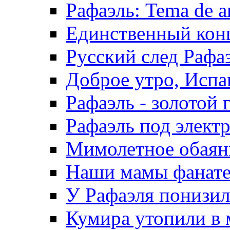
Рафаэль: Tema de a
Единственный конц
Русский след Рафа
Доброе утро, Испа
Рафаэль - золотой 
Рафаэль под элект
Мимолетное обаяни
Наши мамы фанател
У Рафаэля понизилс
Кумира утопили в 