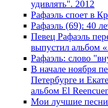
удивлять". 2012
Рафаэль споет в К
Рафаэль (69): 40 ле
Певец Рафаэль пер
выпустил альбом «5
Рафаэль: слово "вн
В начале ноября пе
Петербурге и Екат
альбом El Reencuen
Мои лучшие песни