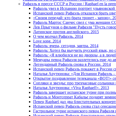
Рафаэль в прессе СССР и России / Raphael en la pren
Рафаэль увез в Испанию портрет ульяновской
Испанский певец Рафаэль отказался брать цве
«Своим передай: кто брата тронет - запою». 2
Рафаэль Мартос Санчес свел с ума женщин С
Лев Прыгунов о фильме Рафаэля "Пусть говоря
Латинское против английского. 2015
О чем молчал Рафаэль. 2014
Love song. 2014
Рафаэль: вчера, сегодня, завтра. 2014
Рафаэль: Хотел бы выучить русский язык, но 
Рафаэль: «Я влюбился не во дворцы, а в люде
Мемуары певца Рафаэля разлетелись еще до ав
Легендарный Рафаэль снова в России. 2014
Испанский певец Рафаэль покажет в России 
Наталья Арутюнова: «Для Испании Рафаэль – 
Открытое поздравление телеканала «ВОТ!» сет
Сопляки и звезды: про трехчасовые сольники 
Наталья Арутюнова: «Viva Raphael!». 2013
Рафаэль завершает испанское турне при полн
Рафаэль и Монтсеррат Кабалье подарят зимню
Певец Raphael дал два блистательных концерта 
Испанский певец Рафаэль снова стал сенсацие
Гастрольное турне испанского певца Рафаэля
Испанский певец Рафаэль блистательно откры