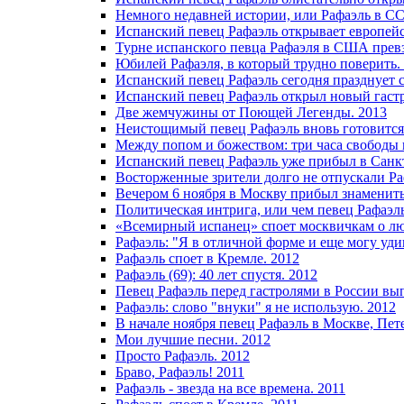
Немного недавней истории, или Рафаэль в СС
Испанский певец Рафаэль открывает европейск
Турне испанского певца Рафаэля в США прев
Юбилей Рафаэля, в который трудно поверить.
Испанский певец Рафаэль сегодня празднует 
Испанский певец Рафаэль открыл новый гастр
Две жемчужины от Поющей Легенды. 2013
Неистощимый певец Рафаэль вновь готовится 
Между попом и божеством: три часа свободы и 
Испанский певец Рафаэль уже прибыл в Санкт-
Восторженные зрители долго не отпускали Ра
Вечером 6 ноября в Москву прибыл знамениты
Политическая интрига, или чем певец Рафаэ
«Всемирный испанец» споет москвичкам о лю
Рафаэль: "Я в отличной форме и еще могу уди
Рафаэль споет в Кремле. 2012
Рафаэль (69): 40 лет спустя. 2012
Певец Рафаэль перед гастролями в России вып
Рафаэль: слово "внуки" я не использую. 2012
В начале ноября певец Рафаэль в Москве, Пет
Мои лучшие песни. 2012
Просто Рафаэль. 2012
Браво, Рафаэль! 2011
Рафаэль - звезда на все времена. 2011