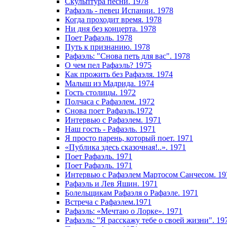
Скульптура песни. 1978
Рафаэль - певец Испании. 1978
Когда проходит время. 1978
Ни дня без концерта. 1978
Поет Рафаэль. 1978
Путь к признанию. 1978
Рафаэль: "Снова петь для вас". 1978
О чем пел Рафаэль? 1975
Как прожить без Рафаэля. 1974
Малыш из Мадрида. 1974
Гость столицы. 1972
Полчаса с Рафаэлем. 1972
Снова поет Рафаэль.1972
Интервью с Рафаэлем. 1971
Наш гость - Рафаэль. 1971
Я просто парень, который поет. 1971
«Публика здесь сказочная!..». 1971
Поет Рафаэль. 1971
Поет Рафаэль. 1971
Интервью с Рафаэлем Мартосом Санчесом. 19
Рафаэль и Лев Яшин. 1971
Болельщикам Рафаэля о Рафаэле. 1971
Встреча с Рафаэлем.1971
Рафаэль: «Мечтаю о Лорке». 1971
Рафаэль: "Я расскажу тебе о своей жизни". 19