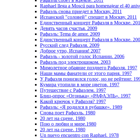
Рафаэль споет в Кремле. 2011
Raphael llega a Moscú para homenajear el 40 anive
Рафаэль снова приедет в Москву. 2011
Испанский "соловей" спешит в Москву. 2011
Единственный концерт Рафаэля в Москве. 20
Девять часов счастья. 2009
Рафаэль: Tema de amor. 2009
Единственный концерт Рафаэля в Москве. 20
Русский след Рафаэля. 2009
Доброе утро, Испания! 2007
Рафаэль - золотой голос Испании. 2006
Рафаэль под электрошоком. 2003
Мимолетное обаяние позднего Рафаэля. 1997
Наши мамы фанатели от этого парня. 1997
У Рафаэля понизился голос, но не рейтинг. 19
Кумира утопили в море цветов. 1997
Путешествие с Рафаэлем. 1997
Блиц-опрос «Огонька» «РАФАЭЛЬ». 1997
Какой крючок у Рафаэля? 1997
Рафаэль: «Я родился в рубашке». 1989
Снова поет Рафаэль. 1980
20 лет на сцене. 1980
Пою о любви и мире.1980
20 лет на сцене. 1980
Un nuevo encuentro con Raphael. 1978