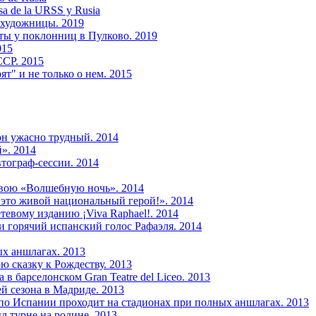
sa de la URSS y Rusia
 художницы. 2019
ты у поклонниц в Пулково. 2019
015
ССР. 2015
т" и не только о нем. 2015
он ужасно трудный. 2014
й». 2014
тограф-сессии. 2014
свою «Волшебную ночь». 2014
это живой национальный герой!». 2014
евому изданию ¡Viva Raphael!. 2014
и горячий испанский голос Рафаэля. 2014
ых аншлагах. 2013
ю сказку к Рождеству. 2013
в барселонском Gran Teatre del Liceo. 2013
й сезона в Мадриде. 2013
 по Испании проходит на стадионах при полных аншлагах. 2013
л турне на родине. 2013