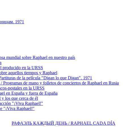
ницам. 1971
a mundial sobre Raphael en nuestro país
a
l producido en la URSS
obre aquellos tiempos y Raphael
ituras de la película "Digan lo que Digan". 1971
rogramas de mano y folletos de conciertos de Raphael en Rusia
cos-postales en la URSS
el en España y fuera de España
y los que cerca de él
acción "¡Viva Raphael!"
e "¡Viva Raphael!"
РАФАЭЛЬ КАЖДЫЙ ДЕНЬ / RAPHAEL CADA DÍA