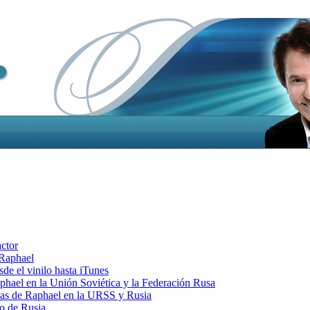
actor
 Raphael
e el vinilo hasta iTunes
el en la Unión Soviética y la Federación Rusa
cas de Raphael en la URSS y Rusia
o de Rusia