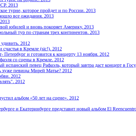
СР. 2013
ое турне, которое пройдет и по России. 2013
зошло все ожидания. 2013
 2013
свой юбилей и вновь покоряет Америку. 2013
ольный тур по странам трех континентов. 2013
удивить. 2012
счастья в Кремле (sic!). 2012
 Петербург и готовится к концерту 13 ноября. 2012
фаэля со сцены в Кремле. 2012
й испанский певец Рафаэль, который завтра даст концерт в Гос
ль хуже певицы Мирей Матье? 2012
бви. 2012
влять". 2012
устил альбом «50 лет на сцене». 2012
ербурге и Екатеринбурге представит новый альбом El Reencuentro