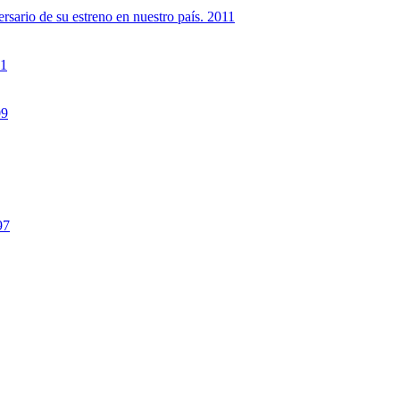
rsario de su estreno en nuestro país. 2011
11
09
97