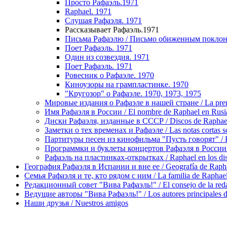
Просто Рафаэль.1971
Raphael. 1971
Слушая Рафаэля. 1971
Рассказывает Рафаэль.1971
Письма Рафаэлю / Письмо обиженным поклон
Поет Рафаэль. 1971
Один из созвездия. 1971
Поет Рафаэль. 1971
Ровесник о Рафаэле. 1970
Киноузоры на грампластинке. 1970
"Кругозор" о Рафаэле. 1970, 1973, 1975
Мировые издания о Рафаэле в нашей стране / La prens
Имя Рафаэля в России / El nombre de Raphael en Rusi
Диски Рафаэля, изданные в СССР / Discos de Raphae
Заметки о тех временах и Рафаэле / Las notas cortas s
Партитуры песен из кинофильма "Пусть говорят" / Part
Программки и буклеты концертов Рафаэля в России / P
Рафаэль на пластинках-открытках / Raphael en los dis
География Рафаэля в Испании и вне ее / Geografía de Rapha
Семья Рафаэля и те, кто рядом с ним / La familia de Raphael 
Редакционный совет "Вива Рафаэль!" / El consejo de la red
Ведущие авторы "Вива Рафаэль!" / Los autores principales d
Наши друзья / Nuestros amigos