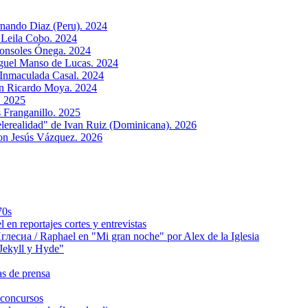
rnando Diaz (Peru). 2024
 Leila Cobo. 2024
Sonsoles Ónega. 2024
iguel Mansо de Lucas. 2024
 Inmaculada Casal. 2024
con Ricardo Moya. 2024
. 2025
 Franganillo. 2025
lerealidad" de Ivan Ruiz (Dominicana). 2026
on Jesús Vázquez. 2026
70s
 reportajes cortes y entrevistas
сиа / Raphael en "Mi gran noche" por Alex de la Iglesia
ekyll y Hyde"
s de prensa
concursos