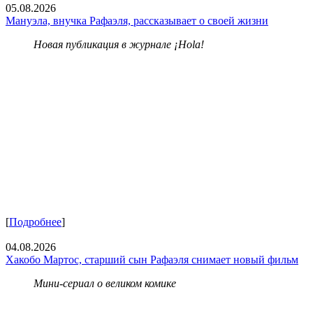
05.08.2026
Мануэла, внучка Рафаэля, рассказывает о своей жизни
Новая публикация в журнале ¡Hola!
[
Подробнее
]
04.08.2026
Хакобо Мартос, старший сын Рафаэля снимает новый фильм
Мини-сериал о великом комике