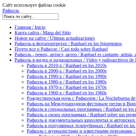
Сайт использует файлы cookie
Рафаэль
Главная / Inicio
Карта сайта / Mapa del Sitio
Новое на сайте / Últimas actualizaciones
Рафаэль в фотопортретах / Raphael en los fotoretratos
Почти все о Рафаэле / Casi todo sobre Raphael
Рафаэль - певец, артист, актер / Raphael es cantante, artista, 
Рафаэль в видео и радиоархивах / Video y radioarchivos de
Рафаэль в 2010-х / Raphael en los 2010s
Рафаэль в 2000-х / Raphael en los 2000s
Рафаэль в 1990-х / Raphael en los 1990s
Рафаэль в 1980-х / Raphael en los 1980s
Рафаэль в 1970-х / Raphael en los 1970s
Рафаэль в 1960-х / Raphael en los 1960s
Рождественская ночь с Рафаэлем / La Nochebuena de
Рафаэль на Международном фестивале песни в Винье-де
Рафаэль в специальных программах / Raphael en los p
Рафаэль о своих программах / Raphael sobre sus prog
Рафаэль в документальных кинолентах и авторских реп
Рафаэль в популярных телерубриках / Raphael en las 
Рафаэль с журналистами и известными персонами / Rap