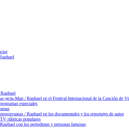
actor
 Raphael
 Raphael
ль-Мар / Raphael en el Festival Internacional de la Canción de Vi
rogramas especiales
ramas
ортажах / Raphael en los documentales y los reportajes de autor
TV rúbricas populares
hael con los periodistas y personas famosas