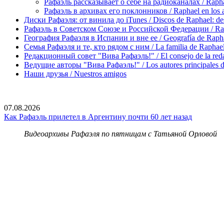
Рафаэль рассказывает о себе на радиоканалах / Raphael
Рафаэль в архивах его поклонников / Raphael en los ar
Диски Рафаэля: от винила до iTunes / Discos de Raphael: desd
Рафаэль в Советском Союзе и Российской Федерации / Rapha
География Рафаэля в Испании и вне ее / Geografía de Rapha
Семья Рафаэля и те, кто рядом с ним / La familia de Raphael 
Редакционный совет "Вива Рафаэль!" / El consejo de la red
Ведущие авторы "Вива Рафаэль!" / Los autores principales d
Наши друзья / Nuestros amigos
07.08.2026
Как Рафаэль прилетел в Аргентину почти 60 лет назад
Видеоархивы Рафаэля по пятницам с Татьяной Орловой