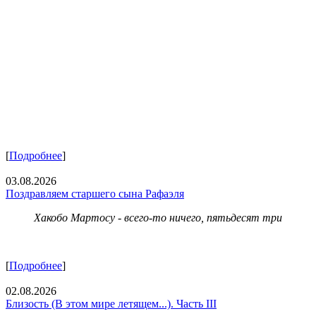
[
Подробнее
]
03.08.2026
Поздравляем старшего сына Рафаэля
Хакобо Мартосу - всего-то ничего, пятьдесят три
[
Подробнее
]
02.08.2026
Близость (В этом мире летящем...). Часть III