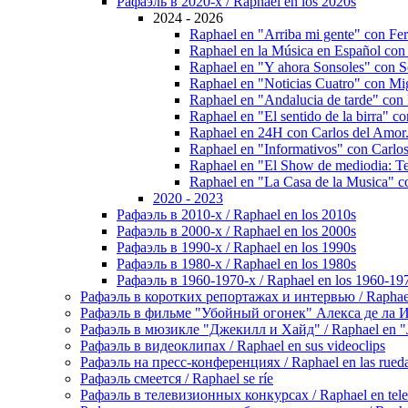
Рафаэль в 2020-х / Raphael en los 2020s
2024 - 2026
Raphael en "Arriba mi gente" con Fe
Raphael en la Música en Español con
Raphael en "Y ahora Sonsoles" соn 
Raphael en "Nоticias Cuatro" cоn M
Raphael en "Andalucia de tarde" con
Raphael en "El sentido de la birra" 
Raphael en 24H con Carlos del Amor
Raphael en "Informativos" con Carlos
Raphael en "El Show de mediodia: Te
Raphael en "La Casa de la Musica" c
2020 - 2023
Рафаэль в 2010-х / Raphael en los 2010s
Рафаэль в 2000-х / Raphael en los 2000s
Рафаэль в 1990-х / Raphael en los 1990s
Рафаэль в 1980-х / Raphael en los 1980s
Рафаэль в 1960-1970-х / Raphael en los 1960-19
Рафаэль в коротких репортажах и интервью / Raphael en
Рафаэль в фильме "Убойный огонек" Алекса де ла Игле
Рафаэль в мюзикле "Джекилл и Хайд" / Raphael en "J
Рафаэль в видеоклипах / Raphael en sus videoclips
Рафаэль на пресс-конференциях / Raphael en las rueda
Рафаэль смеется / Raphael se ríe
Рафаэль в телевизионных конкурсах / Raphael en tele