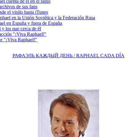
 cuenta de él en el radio
chivos de sus fans
e el vinilo hasta iTunes
el en la Unión Soviética y la Federación Rusa
el en España y fuera de España
y los que cerca de él
acción "¡Viva Raphael!"
e "¡Viva Raphael!"
РАФАЭЛЬ КАЖДЫЙ ДЕНЬ / RAPHAEL CADA DÍA