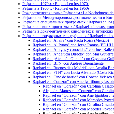
Рафаэль в 1970-х / Raphael en los 1970s
Рафаэль в 1960-х / Raphael en los 1960s
Рождественская ночь с Рафаэлем / La Nochebuena de
Рафаэль на Международном фестивале песни в Винье-де
Рафаэль в специальных программах / Raphael en los p
Рафаэль о своих программах / Raphael sobre sus prog
Рафаэль в документальных кинолентах и авторских реп
Рафаэль в популярных телерубриках / Raphael en las 
Raphael en "Al aire" con Paola Rojas (México)
Raphael en "Al Punto" con Jorge Ramos (EE.UU.
Raphael en "Amigas y conocidas" con Inés Balleste
Raphael en "Andalucía Directo" con Mar Gutierrez
Raphael en "¡Atención Obras!" con Cayetana Gui
Raphael en "BFN' con Andreu Buenafuente
Raphael en "Buenos dias Madrid" con Amalia Enri
Raphael en "7TN" con Lucia Alvarado (Costa Ric
Raphael en "Cine de barrio" con Concha Velasco y
Raphael en "Corazón" con Ane Igartiburu y las otr
Raphael en "Corazón" con Carolina Casado
Alejandra Martos en "Corazón" con Caroli
Raphael en "Corazón" con Ane Igartiburu. 
Raphael en "Corazón" con Mercedes Poved
Raphael en "Corazón" con Carolina Casado
Raphael en "Corazón" con Mecedes Poveda
Raphael en "Corazón" con Ane Igartiburu. 