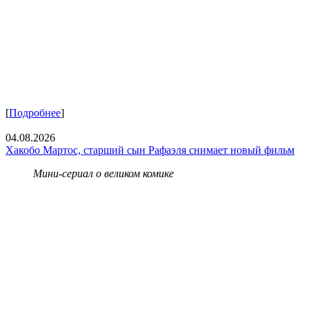
[
Подробнее
]
04.08.2026
Хакобо Мартос, старший сын Рафаэля снимает новый фильм
Мини-сериал о великом комике