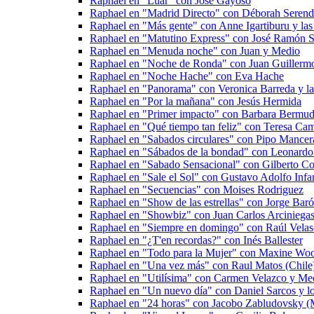
Raphael en "Luar" con José Gayoso
Raphael en "Madrid Directo" con Déborah Serend
Raphael en "Más gente" con Anne Igartiburu y las 
Raphael en "Matutino Express" con José Ramón Sa
Raphael en "Menuda noche" con Juan y Medio
Raphael en "Noche de Ronda" con Juan Guillermo 
Raphael en "Noche Hache" con Eva Hache
Raphael en "Panorama" con Veronica Barreda y las
Raphael en "Por la mañana" con Jesús Hermida
Raphael en "Primer impacto" con Barbara Bermud
Raphael en "Qué tiempo tan feliz" con Teresa Ca
Raphael en "Sabados circulares" con Pipo Mancer
Raphael en "Sábados de la bondad" con Leonardo
Raphael en "Sabado Sensacional" con Gilberto Cor
Raphael en "Sale el Sol" con Gustavo Adolfo Infan
Raphael en "Secuencias" con Moises Rodriguez
Raphael en "Show de las estrellas" con Jorge Bar
Raphael en "Showbiz" con Juan Carlos Arciniega
Raphael en "Siempre en domingo" con Raúl Vela
Raphael en "¿T'en recordas?" con Inés Ballester
Raphael en "Todo para la Mujer" con Maxine Wo
Raphael en "Una vez más" con Raul Matos (Chile
Raphael en "Utilísima" con Carmen Velazco y Me
Raphael en "Un nuevo día" con Daniel Sarcos y l
Raphael en "24 horas" con Jacobo Zabludovsky (