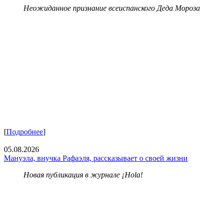
Неожиданное признание всеиспанского Деда Мороза
[
Подробнее
]
05.08.2026
Мануэла, внучка Рафаэля, рассказывает о своей жизни
Новая публикация в журнале ¡Hola!