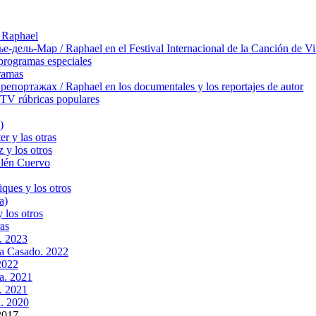
 Raphael
ль-Мар / Raphael en el Festival Internacional de la Canción de Vi
rogramas especiales
ramas
ортажах / Raphael en los documentales y los reportajes de autor
TV rúbricas populares
)
r y las otras
 y los otros
llén Cuervo
ques y los otros
a)
 los otros
as
. 2023
na Casado. 2022
2022
a. 2021
. 2021
. 2020
2017