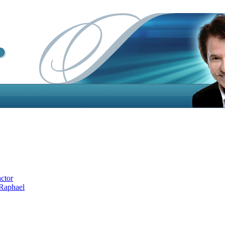
actor
 Raphael