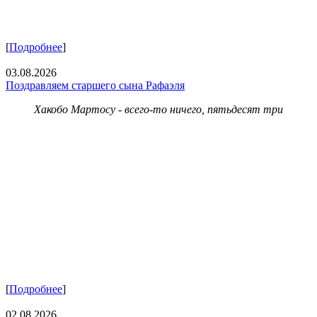
[
Подробнее
]
03.08.2026
Поздравляем старшего сына Рафаэля
Хакобо Мартосу - всего-то ничего, пятьдесят три
[
Подробнее
]
02.08.2026