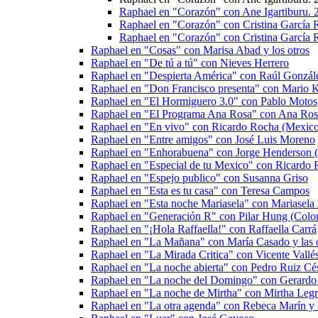
Raphael en "Corazón" con Ane Igartiburu. 
Raphael en "Corazón" con Cristina García 
Raphael en "Corazón" con Cristina García 
Raphael en "Cosas" con Marisa Abad y los otros
Raphael en "De tú a tú" con Nieves Herrero
Raphael en "Despierta América" con Raúl Gonzále
Raphael en "Don Francisco presenta" con Mario 
Raphael en "El Hormiguero 3.0" con Pablo Motos
Raphael en "El Programa Ana Rosa" con Ana Ros
Raphael en "En vivo" con Ricardo Rocha (Mexic
Raphael en "Entre amigos" con José Luis Moreno
Raphael en "Enhorabuena" con Jorge Henderson (
Raphael en "Especial de tu Mexico" con Ricardo
Raphael en "Espejo publico" con Susanna Griso
Raphael en "Esta es tu casa" con Teresa Campos
Raphael en "Esta noche Mariasela" con Mariasela
Raphael en "Generación R" con Pilar Hung (Colo
Raphael en "¡Hola Raffaella!" con Raffaella Carrá
Raphael en "La Mañana" con María Casado y las o
Raphael en "La Mirada Critica" con Vicente Vall
Raphael en "La noche abierta" con Pedro Ruiz Cé
Raphael en "La noche del Domingo" con Gerardo 
Raphael en "La noche de Mirtha" con Mirtha Legr
Raphael en "La otra agenda" con Rebeca Marín y l