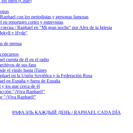
los otros (Chile)
otras
hael con los periodistas y personas famosas
 reportajes cortes y entrevistas
сиа / Raphael en "Mi gran noche" por Alex de la Iglesia
ekyll y Hyde"
s de prensa
concursos
 cuenta de él en el radio
chivos de sus fans
e el vinilo hasta iTunes
el en la Unión Soviética y la Federación Rusa
el en España y fuera de España
y los que cerca de él
acción "¡Viva Raphael!"
e "¡Viva Raphael!"
РАФАЭЛЬ КАЖДЫЙ ДЕНЬ / RAPHAEL CADA DÍA