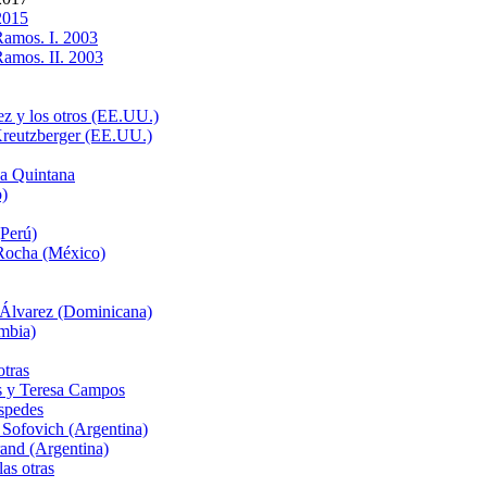
2015
Ramos. I. 2003
Ramos. II. 2003
z y los otros (EE.UU.)
Kreutzberger (EE.UU.)
a Quintana
o)
Perú)
 Rocha (México)
 Álvarez (Dominicana)
mbia)
tras
és y Teresa Campos
spedes
Sofovich (Argentina)
and (Argentina)
as otras