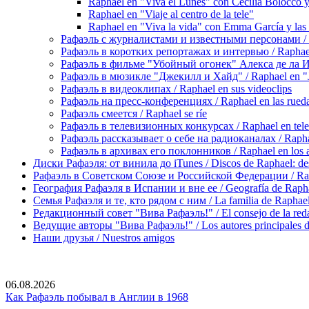
Raphael en "Viva el Lunes" con Cecilia Bolocco y 
Raphael en "Viaje al centro de la tele"
Raphael en "Viva la vida" con Emma García y las 
Рафаэль с журналистами и известными персонами / Rap
Рафаэль в коротких репортажах и интервью / Raphael en
Рафаэль в фильме "Убойный огонек" Алекса де ла Игле
Рафаэль в мюзикле "Джекилл и Хайд" / Raphael en "J
Рафаэль в видеоклипах / Raphael en sus videoclips
Рафаэль на пресс-конференциях / Raphael en las rueda
Рафаэль смеется / Raphael se ríe
Рафаэль в телевизионных конкурсах / Raphael en tele
Рафаэль рассказывает о себе на радиоканалах / Raphael
Рафаэль в архивах его поклонников / Raphael en los ar
Диски Рафаэля: от винила до iTunes / Discos de Raphael: desd
Рафаэль в Советском Союзе и Российской Федерации / Rapha
География Рафаэля в Испании и вне ее / Geografía de Rapha
Семья Рафаэля и те, кто рядом с ним / La familia de Raphael 
Редакционный совет "Вива Рафаэль!" / El consejo de la red
Ведущие авторы "Вива Рафаэль!" / Los autores principales d
Наши друзья / Nuestros amigos
06.08.2026
Как Рафаэль побывал в Англии в 1968