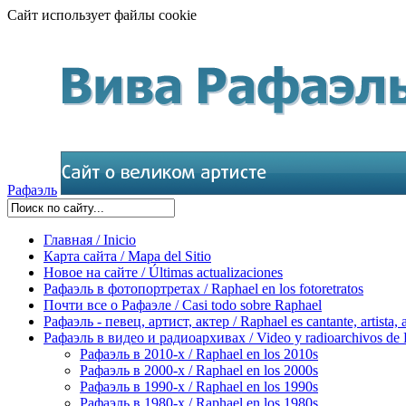
Сайт использует файлы cookie
Рафаэль
Главная / Inicio
Карта сайта / Mapa del Sitio
Новое на сайте / Últimas actualizaciones
Рафаэль в фотопортретах / Raphael en los fotoretratos
Почти все о Рафаэле / Casi todo sobre Raphael
Рафаэль - певец, артист, актер / Raphael es cantante, artista, 
Рафаэль в видео и радиоархивах / Video y radioarchivos de
Рафаэль в 2010-х / Raphael en los 2010s
Рафаэль в 2000-х / Raphael en los 2000s
Рафаэль в 1990-х / Raphael en los 1990s
Рафаэль в 1980-х / Raphael en los 1980s