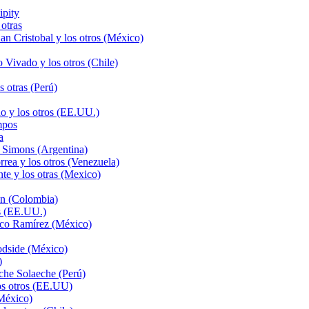
ipity
otras
n Cristobal y los otros (México)
Vivado y los otros (Chile)
 otras (Perú)
o y los otros (EE.UU.)
mpos
a
 Simons (Argentina)
rea y los otros (Venezuela)
te y los otras (Mexico)
ón (Colombia)
s (EE.UU.)
sco Ramírez (México)
odside (México)
)
che Solaeche (Perú)
os otros (EE.UU)
México)