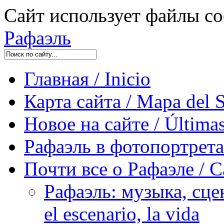
Сайт использует файлы co
Рафаэль
Главная / Inicio
Карта сайта / Mapa del S
Новое на сайте / Últimas
Рафаэль в фотопортретах 
Почти все о Рафаэле / C
Рафаэль: музыка, сцен
el escenario, la vida