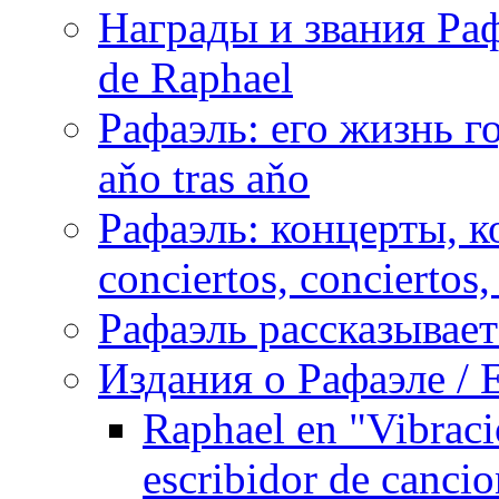
Награды и звания Раф
de Raphael
Рафаэль: его жизнь го
aňo tras aňo
Рафаэль: концерты, ко
conciertos, сonciertos, 
Рафаэль рассказывает 
Издания о Рафаэле / E
Raphael en "Vibraci
escribidor de canci