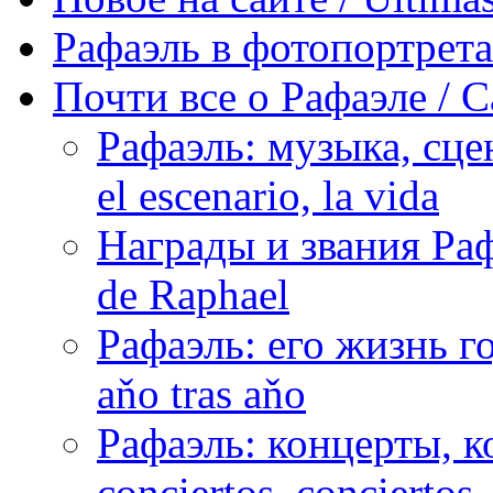
Рафаэль в фотопортретах 
Почти все о Рафаэле / C
Рафаэль: музыка, сцен
el escenario, la vida
Награды и звания Раф
de Raphael
Рафаэль: его жизнь го
aňo tras aňo
Рафаэль: концерты, ко
conciertos, сonciertos, 