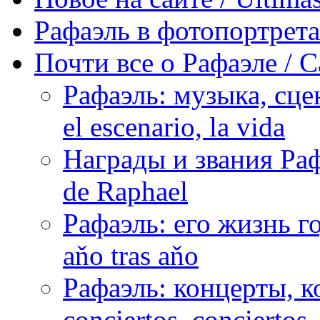
Рафаэль в фотопортретах 
Почти все о Рафаэле / C
Рафаэль: музыка, сцен
el escenario, la vida
Награды и звания Раф
de Raphael
Рафаэль: его жизнь го
aňo tras aňo
Рафаэль: концерты, ко
conciertos, сonciertos, 