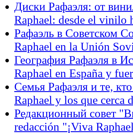
Диски Рафаэля: от винил
Raphael: desde el vinilo 
Рафаэль в Советском С
Raphael en la Unión Sovi
География Рафаэля в Исп
Raphael en España y fue
Семья Рафаэля и те, кто
Raphael y los que cerca d
Редакционный совет "Вив
redacción "¡Viva Raphael