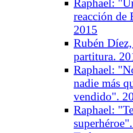
Raphael: "Un
reacción de 
2015
Rubén Díez, 
partitura. 2
Raphael: "No
nadie más q
vendido". 2
Raphael: "T
superhéroe"