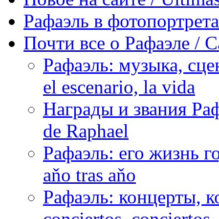
Рафаэль в фотопортретах 
Почти все о Рафаэле / C
Рафаэль: музыка, сцен
el escenario, la vida
Награды и звания Раф
de Raphael
Рафаэль: его жизнь го
aňo tras aňo
Рафаэль: концерты, ко
conciertos, сonciertos, 