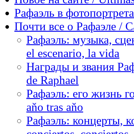
Рафаэль в фотопортретах 
Почти все о Рафаэле / C
Рафаэль: музыка, сцен
el escenario, la vida
Награды и звания Раф
de Raphael
Рафаэль: его жизнь го
aňo tras aňo
Рафаэль: концерты, ко
conciertos, сonciertos, 