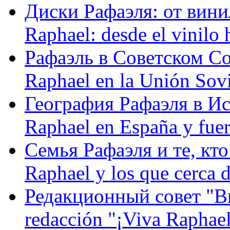
Диски Рафаэля: от винил
Raphael: desde el vinilo 
Рафаэль в Советском С
Raphael en la Unión Sovi
География Рафаэля в Исп
Raphael en España y fue
Семья Рафаэля и те, кто
Raphael y los que cerca d
Редакционный совет "Вив
redacción "¡Viva Raphael