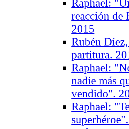
Raphael: "Un
reacción de 
2015
Rubén Díez, 
partitura. 2
Raphael: "No
nadie más q
vendido". 2
Raphael: "T
superhéroe"