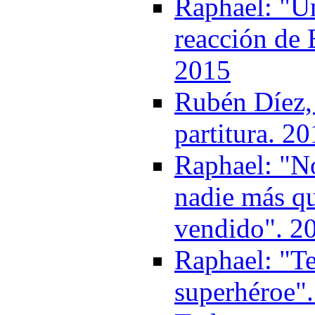
Raphael: "Un
reacción de 
2015
Rubén Díez, 
partitura. 2
Raphael: "No
nadie más q
vendido". 2
Raphael: "T
superhéroe"