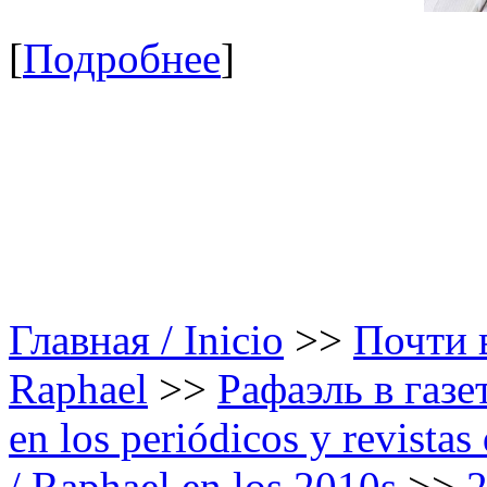
[
Подробнее
]
Главная / Inicio
>>
Почти в
Raphael
>>
Рафаэль в газе
en los periódicos y revista
/ Raphael en los 2010s
>>