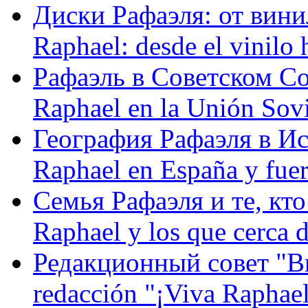
Диски Рафаэля: от винил
Raphael: desde el vinilo 
Рафаэль в Советском С
Raphael en la Unión Sovi
География Рафаэля в Исп
Raphael en España y fue
Семья Рафаэля и те, кто
Raphael y los que cerca d
Редакционный совет "Вив
redacción "¡Viva Raphael