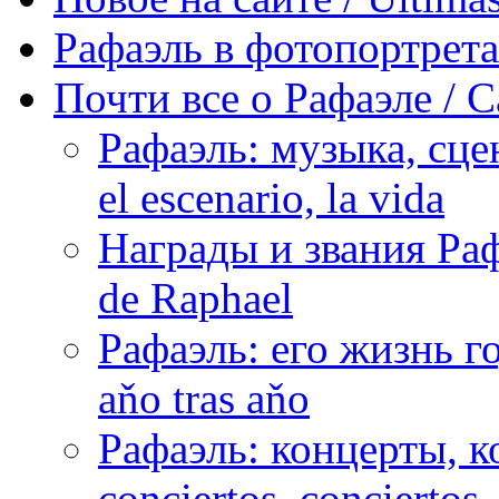
Рафаэль в фотопортретах 
Почти все о Рафаэле / C
Рафаэль: музыка, сцен
el escenario, la vida
Награды и звания Раф
de Raphael
Рафаэль: его жизнь го
aňo tras aňo
Рафаэль: концерты, ко
conciertos, сonciertos, 